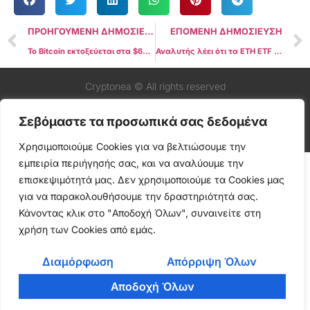
ΠΡΟΗΓΟΥΜΕΝΗ ΔΗΜΟΣΙΕΥΣΗ
ΕΠΟΜΕΝΗ ΔΗΜΟΣΙΕΥΣΗ
Το Bitcoin εκτοξεύεται στα $67K καθώς ο Trump προετοιμάζεται για την ομιλία του στο Νάσβιλ
Αναλυτής λέει ότι τα ETH ETF κυκλοφόρησαν σε «αδύναμη αγορά» και θα μπορούσαν να πιέσουν το Bitcoin
Cryptonea © All rights reserved
Σεβόμαστε τα προσωπικά σας δεδομένα
Χρησιμοποιούμε Cookies για να βελτιώσουμε την
εμπειρία περιήγησής σας, και να αναλύουμε την
επισκεψιμότητά μας. Δεν χρησιμοποιούμε τα Cookies μας
για να παρακολουθήσουμε την δραστηριότητά σας.
Κάνοντας κλικ στο "Αποδοχή Όλων", συναινείτε στη
χρήση των Cookies από εμάς.
Διαμόρφωση
Απόρριψη Όλων
Αποδοχή Όλων