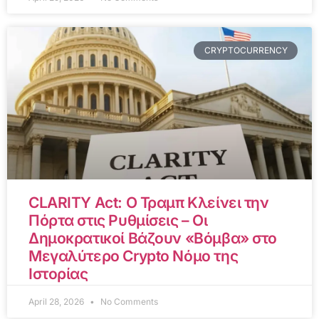
CRYPTOCURRENCY
CLARITY Act: Ο Τραμπ Κλείνει την
Πόρτα στις Ρυθμίσεις – Οι
Δημοκρατικοί Βάζουν «Βόμβα» στο
Μεγαλύτερο Crypto Νόμο της
Ιστορίας
April 28, 2026
No Comments