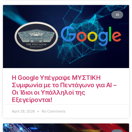
AI
Η Google Υπέγραψε ΜΥΣΤΙΚΗ
Συμφωνία με το Πεντάγωνο για AI –
Οι Ίδιοι οι Υπάλληλοί της
Εξεγείρονται!
April 28, 2026
No Comments