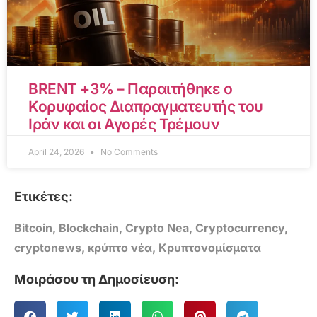
BRENT +3% – Παραιτήθηκε ο
Κορυφαίος Διαπραγματευτής του
Ιράν και οι Αγορές Τρέμουν
April 24, 2026
No Comments
Ετικέτες:
Bitcoin
,
Blockchain
,
Crypto Nea
,
Cryptocurrency
,
cryptonews
,
κρύπτο νέα
,
Κρυπτονομίσματα
Μοιράσου τη Δημοσίευση: