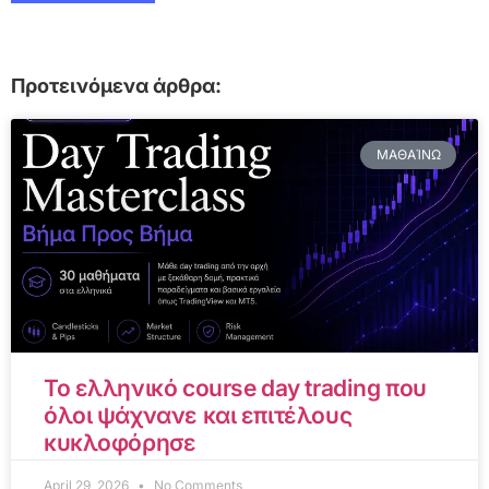
Προτεινόμενα άρθρα:
ΜΑΘΑΊΝΩ
Το ελληνικό course day trading που
όλοι ψάχνανε και επιτέλους
κυκλοφόρησε
April 29, 2026
No Comments