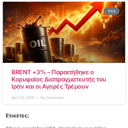
ΝΈΑ
BRENT +3% – Παραιτήθηκε ο
Κορυφαίος Διαπραγματευτής του
Ιράν και οι Αγορές Τρέμουν
April 24, 2026
No Comments
Ετικέτες: