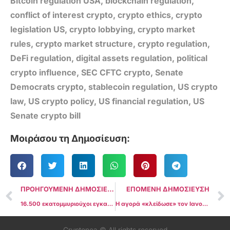
Bitcoin regulation USA
,
blockchain regulation
,
conflict of interest crypto
,
crypto ethics
,
crypto
legislation US
,
crypto lobbying
,
crypto market
rules
,
crypto market structure
,
crypto regulation
,
DeFi regulation
,
digital assets regulation
,
political
crypto influence
,
SEC CFTC crypto
,
Senate
Democrats crypto
,
stablecoin regulation
,
US crypto
law
,
US crypto policy
,
US financial regulation
,
US
Senate crypto bill
Μοιράσου τη Δημοσίευση:
ΠΡΟΗΓΟΥΜΕΝΗ ΔΗΜΟΣΙΕΥΣΗ
ΕΠΟΜΕΝΗ ΔΗΜΟΣΙΕΥΣΗ
16.500 εκατομμυριούχοι εγκατέλειψαν το Ηνωμένο Βασίλειο το 2025
Η αγορά «κλείδωσε» τον Ιανουάριο: 95% πιθανότητα η Fed να ΜΗΝ αλλάξει τα επιτόκια
Cryptonea © All rights reserved