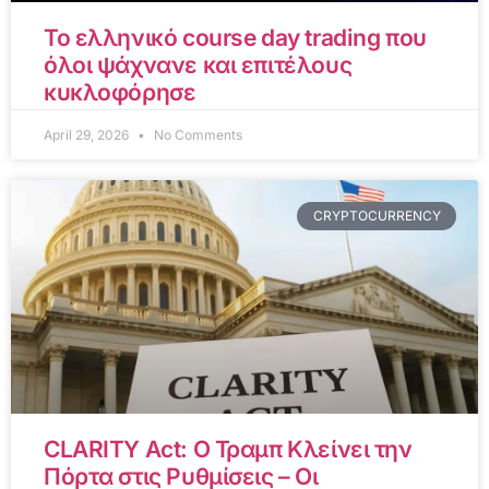
Το ελληνικό course day trading που
όλοι ψάχνανε και επιτέλους
κυκλοφόρησε
April 29, 2026
No Comments
CRYPTOCURRENCY
CLARITY Act: Ο Τραμπ Κλείνει την
Πόρτα στις Ρυθμίσεις – Οι