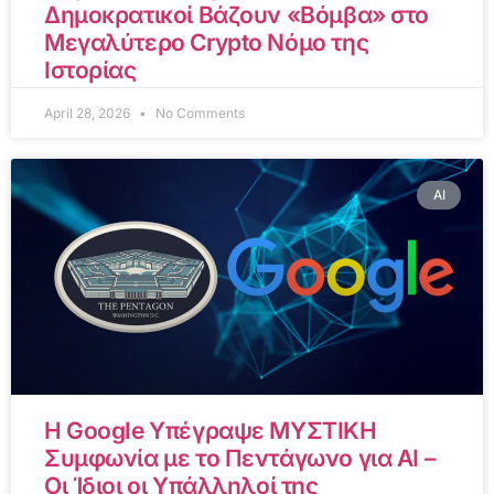
Δημοκρατικοί Βάζουν «Βόμβα» στο
Μεγαλύτερο Crypto Νόμο της
Ιστορίας
April 28, 2026
No Comments
AI
Η Google Υπέγραψε ΜΥΣΤΙΚΗ
Συμφωνία με το Πεντάγωνο για AI –
Οι Ίδιοι οι Υπάλληλοί της