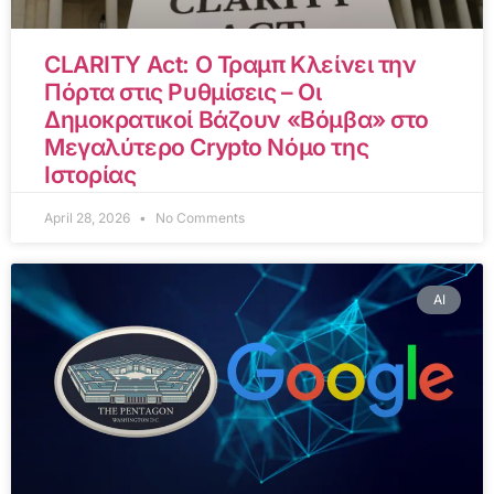
CLARITY Act: Ο Τραμπ Κλείνει την
Πόρτα στις Ρυθμίσεις – Οι
Δημοκρατικοί Βάζουν «Βόμβα» στο
Μεγαλύτερο Crypto Νόμο της
Ιστορίας
April 28, 2026
No Comments
AI