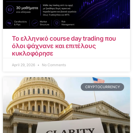
Το ελληνικό course day trading που
όλοι ψάχνανε και επιτέλους
κυκλοφόρησε
April 29, 2026
No Comments
CRYPTOCURRENCY