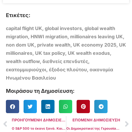
Ετικέτες:
capital flight UK
,
global investors
,
global wealth
migration
,
HNWI migration
,
millionaires leaving UK
,
non dom UK
,
private wealth
,
UK economy 2025
,
UK
millionaires
,
UK tax policy
,
UK wealth exodus
,
wealth outflow
,
διεθνείς επενδυτές
,
εκατομμυριούχοι
,
έξοδος πλούτου
,
οικονομία
Ηνωμένου Βασιλείου
Μοιράσου τη Δημοσίευση:
ΠΡΟΗΓΟΥΜΕΝΗ ΔΗΜΟΣΙΕΥΣΗ
ΕΠΟΜΕΝΗ ΔΗΜΟΣΙΕΥΣΗ
Ο S&P 500 το έκανε ξανά. Και αυτή τη φορά, έγραψε ιστορία.
Οι Δημοκρατικοί της Γερουσίας μπλοκάρουν το crypto νομοσχέδιο: «Χωρίς αυστηρούς κανόνες σύγκρουσης συμφερόντων, δεν περνά»