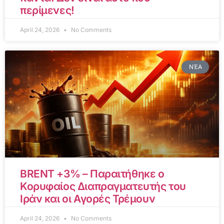
περίμενες!
April 24, 2026
No Comments
ΝΈΑ
BRENT +3% – Παραιτήθηκε ο
Κορυφαίος Διαπραγματευτής του
Ιράν και οι Αγορές Τρέμουν
April 24, 2026
No Comments