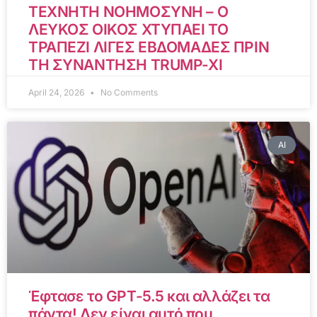
ΤΕΧΝΗΤΗ ΝΟΗΜΟΣΥΝΗ – Ο
ΛΕΥΚΟΣ ΟΙΚΟΣ ΧΤΥΠΑΕΙ ΤΟ
ΤΡΑΠΕΖΙ ΛΙΓΕΣ ΕΒΔΟΜΑΔΕΣ ΠΡΙΝ
ΤΗ ΣΥΝΑΝΤΗΣΗ TRUMP-XI
April 24, 2026
No Comments
AI
Έφτασε το GPT-5.5 και αλλάζει τα
πάντα! Δεν είναι αυτό που