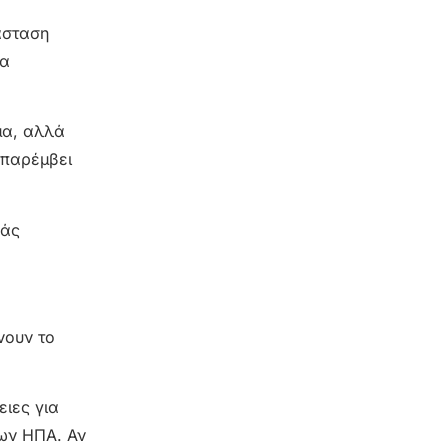
άσταση
θα
μμα, αλλά
 παρέμβει
ράς
νουν το
ειες για
των ΗΠΑ. Αν