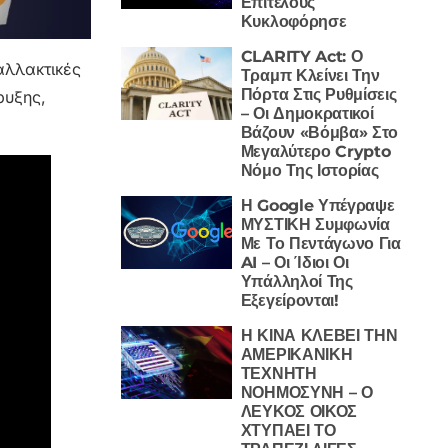
Επιτέλους
Κυκλοφόρησε
CLARITY Act: Ο
αλλακτικές
Τραμπ Κλείνει Την
Πόρτα Στις Ρυθμίσεις
ρυξης,
– Οι Δημοκρατικοί
Βάζουν «Βόμβα» Στο
Μεγαλύτερο Crypto
Νόμο Της Ιστορίας
Η Google Υπέγραψε
ΜΥΣΤΙΚΗ Συμφωνία
Με Το Πεντάγωνο Για
AI – Οι Ίδιοι Οι
Υπάλληλοί Της
Εξεγείρονται!
Η ΚΙΝΑ ΚΛΕΒΕΙ ΤΗΝ
ΑΜΕΡΙΚΑΝΙΚΗ
ΤΕΧΝΗΤΗ
ΝΟΗΜΟΣΥΝΗ – Ο
ΛΕΥΚΟΣ ΟΙΚΟΣ
ΧΤΥΠΑΕΙ ΤΟ