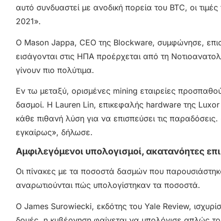
αυτό συνδυαστεί με ανοδική πορεία του BTC, οι τιμέ
2021».
Ο Mason Jappa, CEO της Blockware, συμφώνησε, επισ
εισάγονται στις ΗΠΑ προέρχεται από τη Νοτιοανατολι
γίνουν πιο πολύτιμα.
Εν τω μεταξύ, ορισμένες mining εταιρείες προσπαθο
δασμοί. Η Lauren Lin, επικεφαλής hardware της Luxo
κάθε πιθανή λύση για να επισπεύσει τις παραδόσεις.
εγκαίρως», δήλωσε.
Αμφιλεγόμενοι υπολογισμοί, ακατανόητες επ
Οι πίνακες με τα ποσοστά δασμών που παρουσιάστηκ
αναρωτιούνται πώς υπολογίστηκαν τα ποσοστά.
Ο James Surowiecki, εκδότης του Yale Review, ισχυρ
δομές, η κυβέρνηση φαίνεται να υπολόγισε απλώς το 