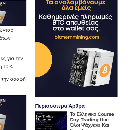
λώντας
μάτων
ες για την
ή 10%.
ό την ασαφή
Περισσότερα Άρθρα
Το Ελληνικό Course
Day Trading Που
Όλοι Ψάχνανε Και