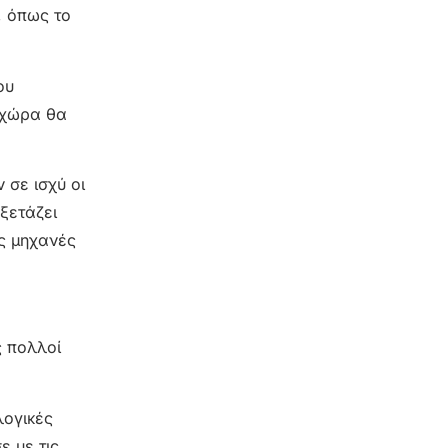
, όπως το
ου
η χώρα θα
 σε ισχύ οι
ξετάζει
ις μηχανές
ς πολλοί
λογικές
ε με τις