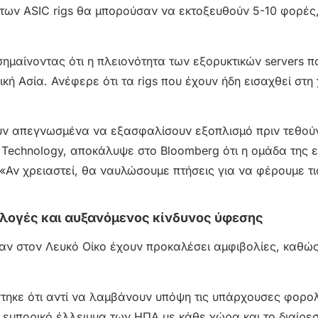
ς των ASIC rigs θα μπορούσαν να εκτοξευθούν 5-10 φορές
ημαίνοντας ότι η πλειονότητα των εξορυκτικών servers π
κή Ασία. Ανέφερε ότι τα rigs που έχουν ήδη εισαχθεί στ
ύν απεγνωσμένα να εξασφαλίσουν εξοπλισμό πριν τεθούν
r Technology, αποκάλυψε στο Bloomberg ότι η ομάδα της ε
 «Αν χρειαστεί, θα ναυλώσουμε πτήσεις για να φέρουμε τ
ιλογές και αυξανόμενος κίνδυνος ύφεσης
αν στον Λευκό Οίκο έχουν προκαλέσει αμφιβολίες, καθώ
ίστηκε ότι αντί να λαμβάνουν υπόψη τις υπάρχουσες φορο
εμπορικό έλλειμμα των ΗΠΑ με κάθε χώρα και το διαίρεσ