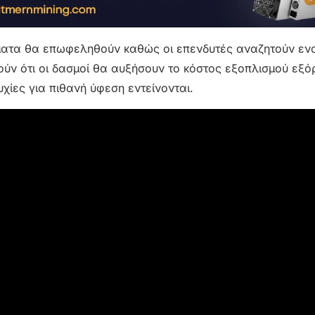
σματα θα επωφεληθούν καθώς οι επενδυτές αναζητούν εν
ούν ότι οι δασμοί θα αυξήσουν το κόστος εξοπλισμού εξό
ίες για πιθανή ύφεση εντείνονται.