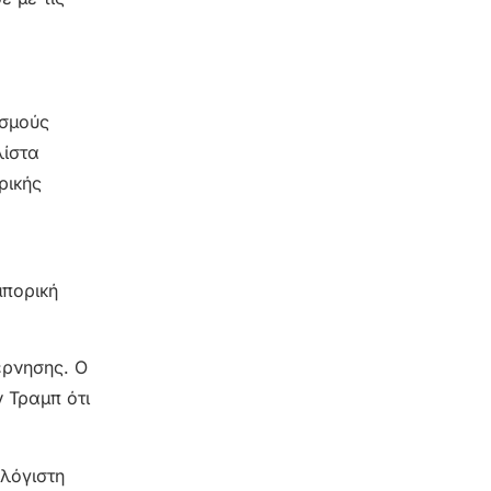
ασμούς
λίστα
ρικής
μπορική
έρνησης. Ο
 Τραμπ ότι
αλόγιστη