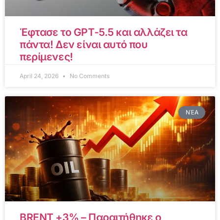
Έφτασε το GPT-5.5 και αλλάζει τα
πάντα! Δεν είναι αυτό που
περίμενες!
April 24, 2026
No Comments
ΝΈΑ
BRENT +3% – Παραιτήθηκε ο