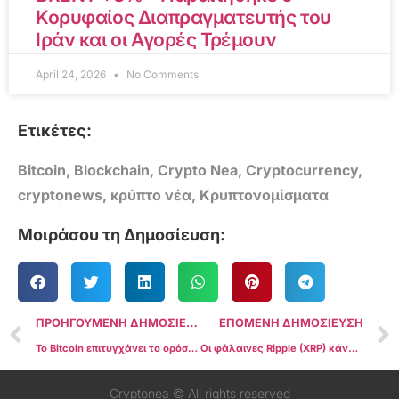
Κορυφαίος Διαπραγματευτής του
Ιράν και οι Αγορές Τρέμουν
April 24, 2026
No Comments
Ετικέτες:
Bitcoin
,
Blockchain
,
Crypto Nea
,
Cryptocurrency
,
cryptonews
,
κρύπτο νέα
,
Κρυπτονομίσματα
Μοιράσου τη Δημοσίευση:
ΠΡΟΗΓΟΥΜΕΝΗ ΔΗΜΟΣΙΕΥΣΗ
ΕΠΟΜΕΝΗ ΔΗΜΟΣΙΕΥΣΗ
Το Bitcoin επιτυγχάνει το ορόσημο των 38.000 δολαρίων, φτάνοντας σε επίπεδα που είδαμε τελευταία φορά τον Μάιο του 2022: Ποιος είναι ο επόμενος στόχος της τιμής;
Οι φάλαινες Ripple (XRP) κάνουν κύματα για άλλη μια φορά: Αναμένετε ένα ετήσιο υψηλό;
Cryptonea © All rights reserved