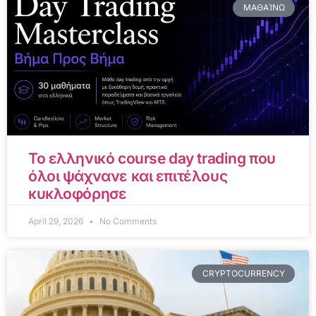
ΜΑΘΑΊΝΩ
Το ελληνικό course day trading που
όλοι ψάχνανε και επιτέλους
κυκλοφόρησε
April 29, 2026
No Comments
CRYPTOCURRENCY