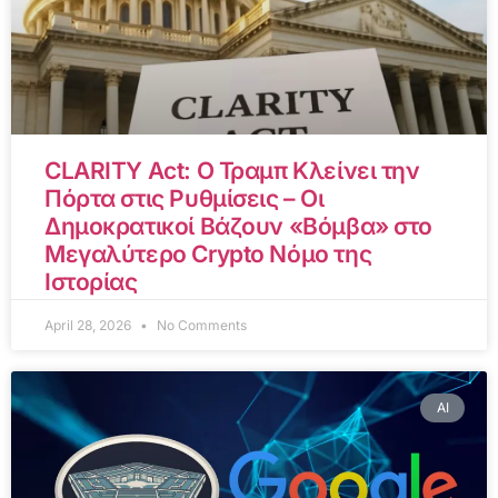
CLARITY Act: Ο Τραμπ Κλείνει την
Πόρτα στις Ρυθμίσεις – Οι
Δημοκρατικοί Βάζουν «Βόμβα» στο
Μεγαλύτερο Crypto Νόμο της
Ιστορίας
April 28, 2026
No Comments
AI