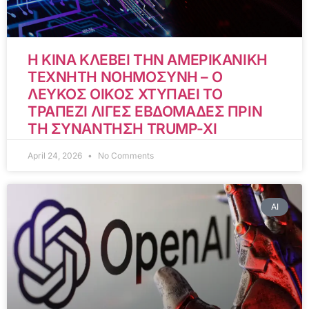
Η ΚΙΝΑ ΚΛΕΒΕΙ ΤΗΝ ΑΜΕΡΙΚΑΝΙΚΗ
ΤΕΧΝΗΤΗ ΝΟΗΜΟΣΥΝΗ – Ο
ΛΕΥΚΟΣ ΟΙΚΟΣ ΧΤΥΠΑΕΙ ΤΟ
ΤΡΑΠΕΖΙ ΛΙΓΕΣ ΕΒΔΟΜΑΔΕΣ ΠΡΙΝ
ΤΗ ΣΥΝΑΝΤΗΣΗ TRUMP-XI
April 24, 2026
No Comments
AI