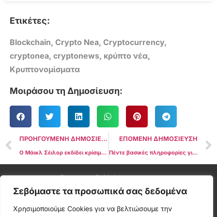
Ετικέτες:
Blockchain
,
Crypto Nea
,
Cryptocurrency
,
cryptonea
,
cryptonews
,
κρύπτο νέα
,
Κρυπτονομίσματα
Μοιράσου τη Δημοσίευση:
ΠΡΟΗΓΟΥΜΕΝΗ ΔΗΜΟΣΙΕΥΣΗ
ΕΠΟΜΕΝΗ ΔΗΜΟΣΙΕΥΣΗ
Ο Μάικλ Σέιλορ εκδίδει κρίσιμο μήνυμα «Bitcoin Godzilla» μετά την έγκριση του Ethereum ETF
Πέντε βασικές πληροφορίες για το Bitcoin που πρέπει να παρακολουθήσετε αυτή την εβδομάδα
Cryptonea © All rights reserved
Σεβόμαστε τα προσωπικά σας δεδομένα
Χρησιμοποιούμε Cookies για να βελτιώσουμε την