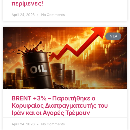
περίμενες!
April 24, 2026
No Comments
ΝΈΑ
BRENT +3% – Παραιτήθηκε ο
Κορυφαίος Διαπραγματευτής του
Ιράν και οι Αγορές Τρέμουν
April 24, 2026
No Comments