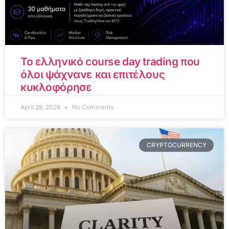
Το ελληνικό course day trading που
όλοι ψάχνανε και επιτέλους
κυκλοφόρησε
April 29, 2026
No Comments
CRYPTOCURRENCY