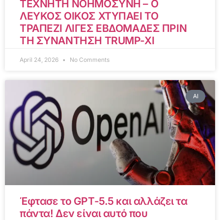
ΤΕΧΝΗΤΗ ΝΟΗΜΟΣΥΝΗ – Ο
ΛΕΥΚΟΣ ΟΙΚΟΣ ΧΤΥΠΑΕΙ ΤΟ
ΤΡΑΠΕΖΙ ΛΙΓΕΣ ΕΒΔΟΜΑΔΕΣ ΠΡΙΝ
ΤΗ ΣΥΝΑΝΤΗΣΗ TRUMP-XI
April 24, 2026
No Comments
AI
Έφτασε το GPT-5.5 και αλλάζει τα
πάντα! Δεν είναι αυτό που