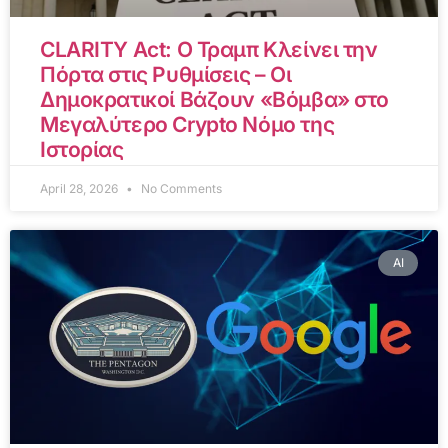
CLARITY Act: Ο Τραμπ Κλείνει την
Πόρτα στις Ρυθμίσεις – Οι
Δημοκρατικοί Βάζουν «Βόμβα» στο
Μεγαλύτερο Crypto Νόμο της
Ιστορίας
April 28, 2026
No Comments
AI