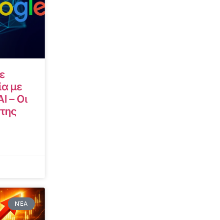
ε
α με
I – Οι
 της
ΝΈΑ