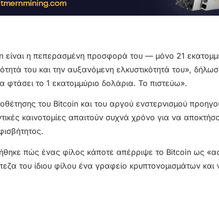
oin είναι η πεπερασμένη προσφορά του — μόνο 21 εκατομμ
κότητά του και την αυξανόμενη ελκυστικότητά του», δήλωσ
α φτάσει το 1 εκατομμύριο δολάρια. Το πιστεύω».
οθέτησης του Bitcoin και του αργού ενστερνισμού προηγ
ντικές καινοτομίες απαιτούν συχνά χρόνο για να αποκτήσ
φισβήτητος.
ήθηκε πώς ένας φίλος κάποτε απέρριψε το Bitcoin ως «α
πεζα του ίδιου φίλου ένα γραφείο κρυπτονομισμάτων και 