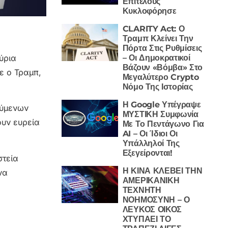
Επιτέλους
Κυκλοφόρησε
CLARITY Act: Ο
Τραμπ Κλείνει Την
Πόρτα Στις Ρυθμίσεις
– Οι Δημοκρατικοί
ύρια
Βάζουν «Βόμβα» Στο
ε ο Τραμπ,
Μεγαλύτερο Crypto
Νόμο Της Ιστορίας
Η Google Υπέγραψε
ούμενων
ΜΥΣΤΙΚΗ Συμφωνία
ουν ευρεία
Με Το Πεντάγωνο Για
AI – Οι Ίδιοι Οι
Υπάλληλοί Της
Εξεγείρονται!
στεία
Η ΚΙΝΑ ΚΛΕΒΕΙ ΤΗΝ
να
ΑΜΕΡΙΚΑΝΙΚΗ
ΤΕΧΝΗΤΗ
ΝΟΗΜΟΣΥΝΗ – Ο
ΛΕΥΚΟΣ ΟΙΚΟΣ
ΧΤΥΠΑΕΙ ΤΟ