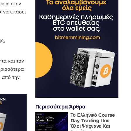
λεψη στην
α να φτάσει
ης,
τα και τον
περισσότερα
 από την
Περισσότερα Άρθρα
Το Ελληνικό Course
Day Trading Που
Όλοι Ψάχνανε Και