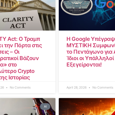
TY Act: Ο Τραμπ
Η Google Υπέγραψ
ι την Πόρτα στις
ΜΥΣΤΙΚΗ Συμφωνί
εις – Οι
το Πεντάγωνο για A
ρατικοί Βάζουν
Ίδιοι οι Υπάλληλοί
α» στο
Εξεγείρονται!
ύτερο Crypto
της Ιστορίας
2026
No Comments
April 28, 2026
No Comments
AI