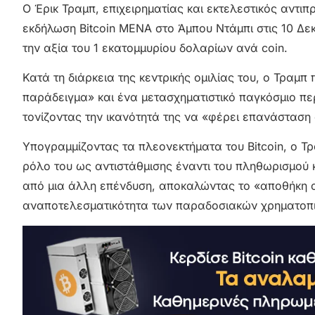
Ο Έρικ Τραμπ, επιχειρηματίας και εκτελεστικός αντ
εκδήλωση Bitcoin MENA στο Άμπου Ντάμπι στις 10 Δεκ
την αξία του 1 εκατομμυρίου δολαρίων ανά coin.
Κατά τη διάρκεια της κεντρικής ομιλίας του, ο Τραμπ
παράδειγμα» και ένα μετασχηματιστικό παγκόσμιο περ
τονίζοντας την ικανότητά της να «φέρει επανάσταση
Υπογραμμίζοντας τα πλεονεκτήματα του Bitcoin, ο Τ
ρόλο του ως αντιστάθμισης έναντι του πληθωρισμού κα
από μια άλλη επένδυση, αποκαλώντας το «αποθήκη α
αναποτελεσματικότητα των παραδοσιακών χρηματοπι