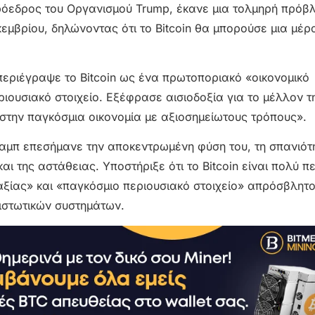
ιπρόεδρος του Οργανισμού Trump, έκανε μια τολμηρή πρόβ
εμβρίου, δηλώνοντας ότι το Bitcoin θα μπορούσε μια μέρ
 περιέγραψε το Bitcoin ως ένα πρωτοποριακό «οικονομικό
ιουσιακό στοιχείο. Εξέφρασε αισιοδοξία για το μέλλον τ
 στην παγκόσμια οικονομία με αξιοσημείωτους τρόπους».
ραμπ επεσήμανε την αποκεντρωμένη φύση του, τη σπανιότη
ι της αστάθειας. Υποστήριξε ότι το Bitcoin είναι πολύ 
ξίας» και «παγκόσμιο περιουσιακό στοιχείο» απρόσβλητο
στωτικών συστημάτων.