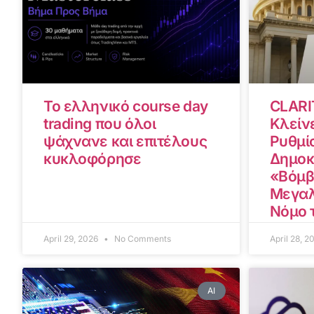
Το ελληνικό course day
CLARI
trading που όλοι
Κλείνε
ψάχνανε και επιτέλους
Ρυθμίσ
κυκλοφόρησε
Δημοκ
«Βόμβ
Μεγαλ
Νόμο 
April 29, 2026
No Comments
April 28, 
AI