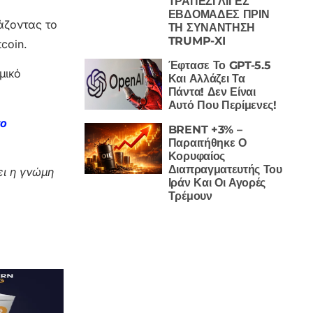
ΤΡΑΠΕΖΙ ΛΙΓΕΣ
ΕΒΔΟΜΑΔΕΣ ΠΡΙΝ
άζοντας το
ΤΗ ΣΥΝΑΝΤΗΣΗ
TRUMP-XI
coin.
Έφτασε Το GPT-5.5
μικό
Και Αλλάζει Τα
Πάντα! Δεν Είναι
Αυτό Που Περίμενες!
το
BRENT +3% –
Παραιτήθηκε Ο
Κορυφαίος
Διαπραγματευτής Του
ι η γνώμη
Ιράν Και Οι Αγορές
Τρέμουν