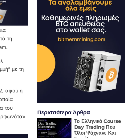
μια
τά τη
am.
υ,
μμή” με τη
2, αφού η
οποία
α του
Περισσότερα Άρθρα
μορφωνόταν
Το Ελληνικό Course
Day Trading Που
Όλοι Ψάχνανε Και