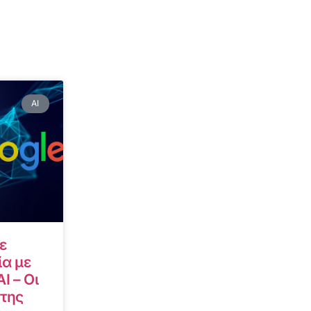
AI
ε
α με
I – Οι
 της