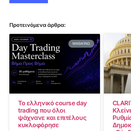
Προτεινόμενα άρθρα:
ΜΑΘΑΊΝΩ
Το ελληνικό course day
CLARI
trading που όλοι
Κλείνε
ψάχνανε και επιτέλους
Ρυθμίσ
κυκλοφόρησε
Δημοκ