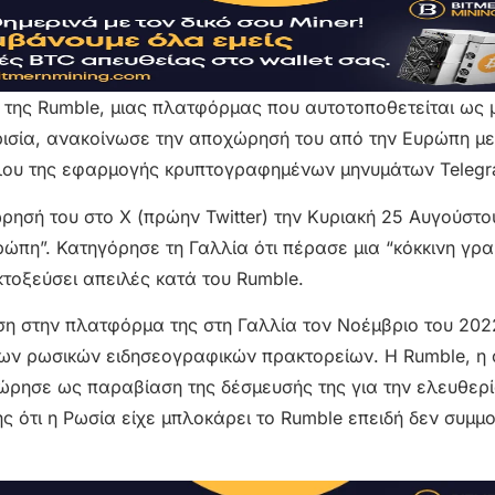
 της Rumble, μιας πλατφόρμας που αυτοτοποθετείται ως 
ρισία, ανακοίνωσε την αποχώρησή του από την Ευρώπη με
λου της εφαρμογής κρυπτογραφημένων μηνυμάτων Telegr
ρησή του στο X (πρώην Twitter) την Κυριακή 25 Αυγούστο
πη”. Κατηγόρησε τη Γαλλία ότι πέρασε μια “κόκκινη γρα
κτοξεύσει απειλές κατά του Rumble.
ση στην πλατφόρμα της στη Γαλλία τον Νοέμβριο του 202
ων ρωσικών ειδησεογραφικών πρακτορείων. Η Rumble, η 
εώρησε ως παραβίαση της δέσμευσής της για την ελευθερί
ς ότι η Ρωσία είχε μπλοκάρει το Rumble επειδή δεν συμ