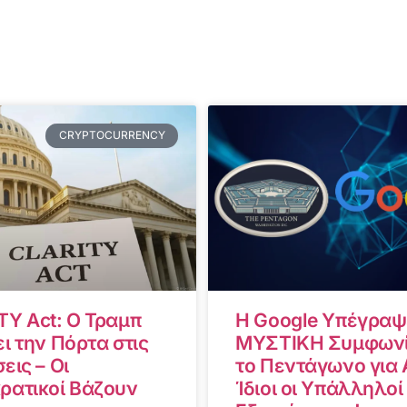
CRYPTOCURRENCY
TY Act: Ο Τραμπ
Η Google Υπέγραψ
ι την Πόρτα στις
ΜΥΣΤΙΚΗ Συμφωνί
εις – Οι
το Πεντάγωνο για A
ρατικοί Βάζουν
Ίδιοι οι Υπάλληλοί