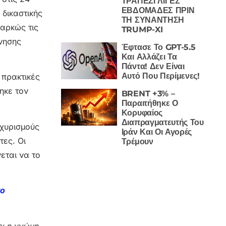
ΤΡΑΠΕΖΙ ΛΙΓΕΣ
ΕΒΔΟΜΑΔΕΣ ΠΡΙΝ
 δικαστικής
ΤΗ ΣΥΝΑΝΤΗΣΗ
παρκώς τις
TRUMP-XI
νησης
Έφτασε Το GPT-5.5
Και Αλλάζει Τα
Πάντα! Δεν Είναι
Αυτό Που Περίμενες!
 πρακτικές
ηκε τον
BRENT +3% –
Παραιτήθηκε Ο
Κορυφαίος
Διαπραγματευτής Του
σχυρισμούς
Ιράν Και Οι Αγορές
τες. Οι
Τρέμουν
εται να το
το
ι η γνώμη