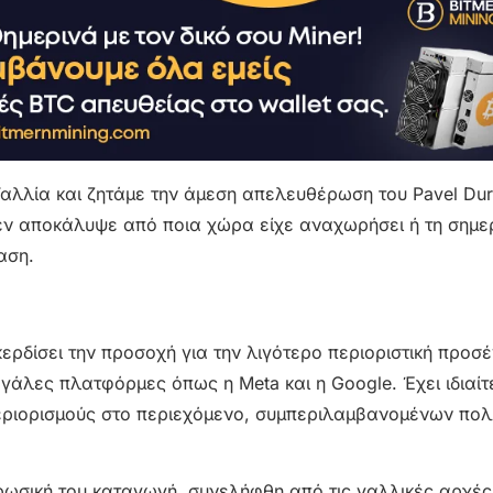
Γαλλία και ζητάμε την άμεση απελευθέρωση του Pavel Dur
εν αποκάλυψε από ποια χώρα είχε αναχωρήσει ή τη σημερ
αση.
κερδίσει την προσοχή για την λιγότερο περιοριστική προσέ
γάλες πλατφόρμες όπως η Meta και η Google. Έχει ιδιαίτ
εριορισμούς στο περιεχόμενο, συμπεριλαμβανομένων πο
ρωσική του καταγωγή, συνελήφθη από τις γαλλικές αρχές