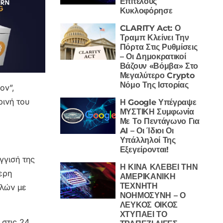
Επιτέλους
Κυκλοφόρησε
CLARITY Act: Ο
Τραμπ Κλείνει Την
Πόρτα Στις Ρυθμίσεις
– Οι Δημοκρατικοί
Βάζουν «Βόμβα» Στο
Μεγαλύτερο Crypto
Νόμο Της Ιστορίας
ov”,
ινή του
Η Google Υπέγραψε
ΜΥΣΤΙΚΗ Συμφωνία
Με Το Πεντάγωνο Για
AI – Οι Ίδιοι Οι
Υπάλληλοί Της
Εξεγείρονται!
γγισή της
Η ΚΙΝΑ ΚΛΕΒΕΙ ΤΗΝ
ερη
ΑΜΕΡΙΚΑΝΙΚΗ
ΤΕΧΝΗΤΗ
λλών με
ΝΟΗΜΟΣΥΝΗ – Ο
ΛΕΥΚΟΣ ΟΙΚΟΣ
ΧΤΥΠΑΕΙ ΤΟ
 στις 24