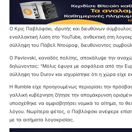
Ο Κρις Παβλόφσκι, ιδρυτής και διευθύνων σύμβουλος
εναλλακτική λύση στο YouTube, ανθεκτική στη λογοκ
σύλληψη του Πάβελ Ντούροφ, διευθύνοντος συμβού
Ο Pavlovski, καναδός πολίτης, αποκάλυψε την αναχώ
δηλώνοντας: “Μόλις έφυγα με ασφάλεια από την Ευρώ
σύλληψη του Durov και ισχυρίστηκε ότι η χώρα είχε ε
Η Rumble είχε προηγουμένως περιορίσει την πρόσβα
γαλλική κυβέρνηση ζήτησε την απομάκρυνση ορισμέν
υποσχέθηκε να αμφισβητήσει νομικά το αίτημα, το θ
λόγου. Νωρίτερα φέτος, ο Παβλόφσκι ανέφερε επίση
με τα αιτήματα λογοκρισίας.