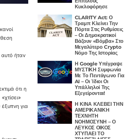
Επιτέλους
Κυκλοφόρησε
CLARITY Act: Ο
Τραμπ Κλείνει Την
ικανοί
Πόρτα Στις Ρυθμίσεις
– Οι Δημοκρατικοί
κθεση
Βάζουν «Βόμβα» Στο
Μεγαλύτερο Crypto
Νόμο Της Ιστορίας
 αυτό ήταν
Η Google Υπέγραψε
ΜΥΣΤΙΚΗ Συμφωνία
Με Το Πεντάγωνο Για
AI – Οι Ίδιοι Οι
Υπάλληλοί Της
κτιμά ότι η
Εξεγείρονται!
 «χτίσει»
Η ΚΙΝΑ ΚΛΕΒΕΙ ΤΗΝ
 έξυπνη για
ΑΜΕΡΙΚΑΝΙΚΗ
ΤΕΧΝΗΤΗ
ΝΟΗΜΟΣΥΝΗ – Ο
ΛΕΥΚΟΣ ΟΙΚΟΣ
ΧΤΥΠΑΕΙ ΤΟ