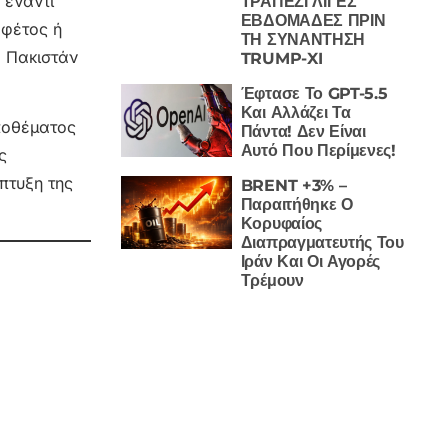
 έναντι
ΤΡΑΠΕΖΙ ΛΙΓΕΣ
ΕΒΔΟΜΑΔΕΣ ΠΡΙΝ
 φέτος ή
ΤΗ ΣΥΝΑΝΤΗΣΗ
ο Πακιστάν
TRUMP-XI
Έφτασε Το GPT-5.5
Και Αλλάζει Τα
αποθέματος
Πάντα! Δεν Είναι
Αυτό Που Περίμενες!
ς
πτυξη της
BRENT +3% –
Παραιτήθηκε Ο
Κορυφαίος
Διαπραγματευτής Του
Ιράν Και Οι Αγορές
Τρέμουν