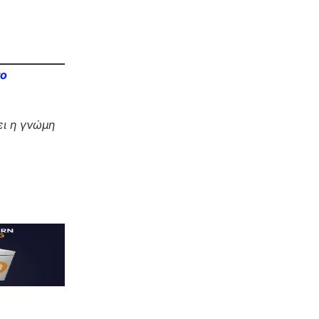
το
ι η γνώμη