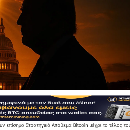
ν επίσημο Στρατηγικό Απόθεμα Bitcoin μέχρι το τέλος το