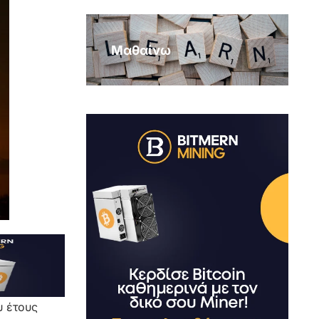
Μαθαίνω
υ έτους