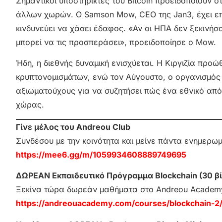
Σημαντικοί υποστηρικτές του Bitcoin προειδοποιούν ό
άλλων χωρών. Ο Samson Mow, CEO της Jan3, έχει επα
κινδυνεύει να χάσει έδαφος. «Αν οι ΗΠΑ δεν ξεκινή
μπορεί να τις προσπεράσει», προειδοποίησε ο Mow.
Ήδη, η διεθνής δυναμική ενισχύεται. Η Κιργιζία προ
κρυπτονομισμάτων, ενώ τον Αύγουστο, ο οργανισμός B
αξιωματούχους για να συζητήσει πώς ένα εθνικό απόθ
χώρας.
Γίνε μέλος του Andreou Club
Συνδέσου με την κοινότητα και μείνε πάντα ενημερω
https://mee6.gg/m/1059934608889749695
ΔΩΡΕΑΝ Εκπαιδευτικό Πρόγραμμα Blockchain (30 βί
Ξεκίνα τώρα δωρεάν μαθήματα στο Andreou Academ
https://andreouacademy.com/courses/blockchain-2