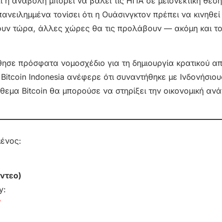
τι η αναβολή μπορεί να βάλει τις ΗΠΑ σε μειονεκτική θέση
νειλημμένα τονίσει ότι η Ουάσινγκτον πρέπει να κινηθεί
σουν τώρα, άλλες χώρες θα τις προλάβουν — ακόμη και τ
ώθησε πρόσφατα νομοσχέδιο για τη δημιουργία κρατικού 
itcoin Indonesia ανέφερε ότι συναντήθηκε με Ινδονήσιου
εμα Bitcoin θα μπορούσε να στηρίξει την οικονομική ανά
μένος:
ντεο)
y:
/