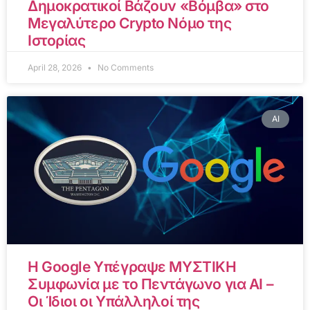
Δημοκρατικοί Βάζουν «Βόμβα» στο
Μεγαλύτερο Crypto Νόμο της
Ιστορίας
April 28, 2026
No Comments
AI
Η Google Υπέγραψε ΜΥΣΤΙΚΗ
Συμφωνία με το Πεντάγωνο για AI –
Οι Ίδιοι οι Υπάλληλοί της