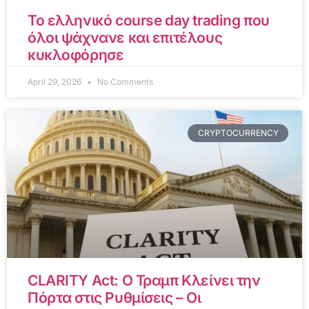
Το ελληνικό course day trading που
όλοι ψάχνανε και επιτέλους
κυκλοφόρησε
April 29, 2026
No Comments
CRYPTOCURRENCY
CLARITY Act: Ο Τραμπ Κλείνει την
Πόρτα στις Ρυθμίσεις – Οι