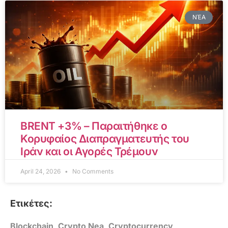
ΝΈΑ
BRENT +3% – Παραιτήθηκε ο
Κορυφαίος Διαπραγματευτής του
Ιράν και οι Αγορές Τρέμουν
April 24, 2026
No Comments
Ετικέτες:
Blockchain
,
Crypto Nea
,
Cryptocurrency
,