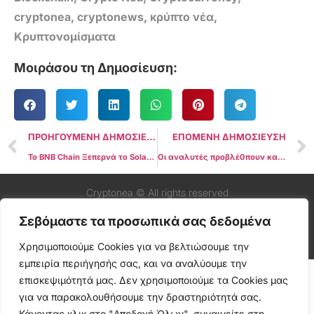
cryptonea
,
cryptonews
,
κρύπτο νέα
,
Κρυπτονομίσματα
Μοιράσου τη Δημοσίευση:
ΠΡΟΗΓΟΥΜΕΝΗ ΔΗΜΟΣΙΕΥΣΗ
ΕΠΟΜΕΝΗ ΔΗΜΟΣΙΕΥΣΗ
Το BNB Chain Ξεπερνά το Solana σε Ημερήσια Τέλη, Κορυφαίο σε Όλα τα Blockchain
Οι αναλυτές προβλέ0πουν καθυστέρηση της altcoin season λόγω χαμηλού ενδιαφέροντος από ιδιώτες επενδυτές
Cryptonea © All rights reserved
Σεβόμαστε τα προσωπικά σας δεδομένα
Χρησιμοποιούμε Cookies για να βελτιώσουμε την
εμπειρία περιήγησής σας, και να αναλύουμε την
επισκεψιμότητά μας. Δεν χρησιμοποιούμε τα Cookies μας
για να παρακολουθήσουμε την δραστηριότητά σας.
Κάνοντας κλικ στο "Αποδοχή Όλων", συναινείτε στη