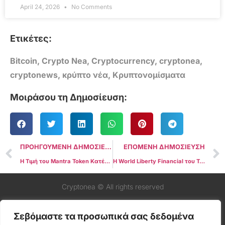
April 24, 2026
No Comments
Ετικέτες:
Bitcoin
,
Crypto Nea
,
Cryptocurrency
,
cryptonea
,
cryptonews
,
κρύπτο νέα
,
Κρυπτονομίσματα
Μοιράσου τη Δημοσίευση:
ΠΡΟΗΓΟΥΜΕΝΗ ΔΗΜΟΣΙΕΥΣΗ
ΕΠΟΜΕΝΗ ΔΗΜΟΣΙΕΥΣΗ
Η Τιμή του Mantra Token Κατέρρευσε Πάνω από 90% σε 24 Ώρες
Η World Liberty Financial του Trump Αγοράζει 775.000 Δολάρια σε SEI Tokens
Cryptonea © All rights reserved
Σεβόμαστε τα προσωπικά σας δεδομένα