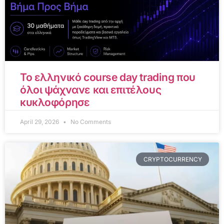
Το ελληνικό course day trading που
όλοι ψάχνανε και επιτέλους
κυκλοφόρησε
April 29, 2026
No Comments
CRYPTOCURRENCY