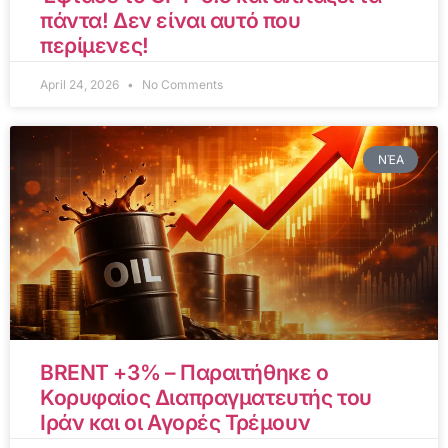
πάντα! Δεν είναι αυτό που
περίμενες!
April 24, 2026
No Comments
ΝΈΑ
BRENT +3% – Παραιτήθηκε ο
Κορυφαίος Διαπραγματευτής του
Ιράν και οι Αγορές Τρέμουν