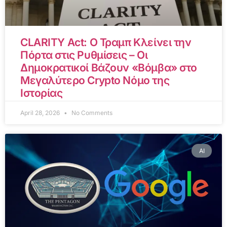
CLARITY Act: Ο Τραμπ Κλείνει την
Πόρτα στις Ρυθμίσεις – Οι
Δημοκρατικοί Βάζουν «Βόμβα» στο
Μεγαλύτερο Crypto Νόμο της
Ιστορίας
April 28, 2026
No Comments
AI