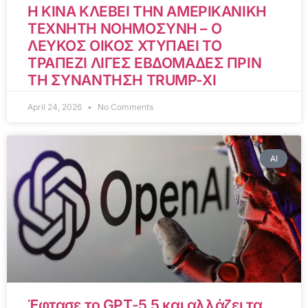
Η ΚΙΝΑ ΚΛΕΒΕΙ ΤΗΝ ΑΜΕΡΙΚΑΝΙΚΗ
ΤΕΧΝΗΤΗ ΝΟΗΜΟΣΥΝΗ – Ο
ΛΕΥΚΟΣ ΟΙΚΟΣ ΧΤΥΠΑΕΙ ΤΟ
ΤΡΑΠΕΖΙ ΛΙΓΕΣ ΕΒΔΟΜΑΔΕΣ ΠΡΙΝ
ΤΗ ΣΥΝΑΝΤΗΣΗ TRUMP-XI
April 24, 2026
No Comments
AI
Έφτασε το GPT-5.5 και αλλάζει τα