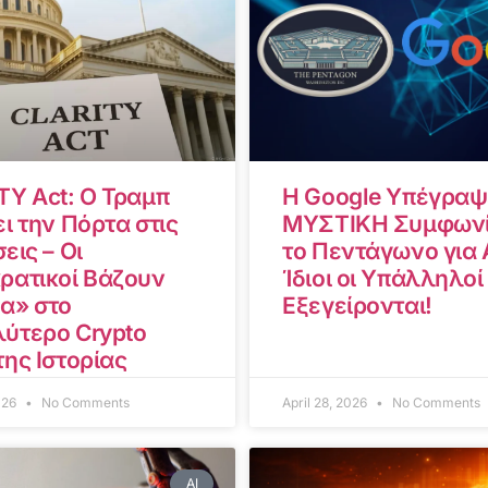
TY Act: Ο Τραμπ
Η Google Υπέγραψ
ι την Πόρτα στις
ΜΥΣΤΙΚΗ Συμφωνί
εις – Οι
το Πεντάγωνο για A
ρατικοί Βάζουν
Ίδιοι οι Υπάλληλοί
α» στο
Εξεγείρονται!
ύτερο Crypto
της Ιστορίας
2026
No Comments
April 28, 2026
No Comments
AI