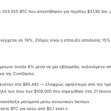
ε 553.555 BTC που αποκτήθηκαν για περίπου $37,90 δισ. μ
νέρχεται σε 74%. Στόχος είναι η επίτευξη απόδοσης 15% 
 σημείωνε άνοδο 8% μέσα σε μία εβδομάδα, αυξανόμενο α
να της CoinGecko.
ατευόταν στα $95.442 — ελαφρώς υψηλότερα από την τιμή
λό των άνω των $109.000 που σημειώθηκε στις 21 Ιανου
ι αισιόδοξα μηνύματα μέσω κοινωνικών δικτύων.
σετε BTC για κάτω από $0,1 εκατ.»