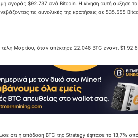
ιμή αγοράς $92.737 ανά Bitcoin. Η κίνηση αυτή αύξησε το
εβάζοντας τις συνολικές της κρατήσεις σε 535.555 Bitco
 τέλη Μαρτίου, όταν απέκτησε 22.048 BTC έναντι $1,92 δ
ωσε ότι η απόδοση BTC της Strategy έφτασε το 13,7% απ