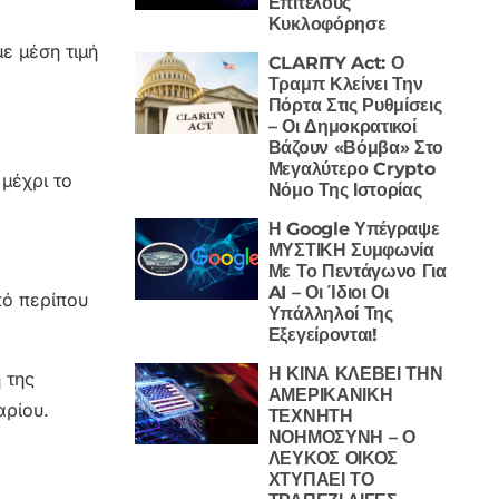
Επιτέλους
Κυκλοφόρησε
ε μέση τιμή
CLARITY Act: Ο
Τραμπ Κλείνει Την
Πόρτα Στις Ρυθμίσεις
– Οι Δημοκρατικοί
Βάζουν «Βόμβα» Στο
Μεγαλύτερο Crypto
μέχρι το
Νόμο Της Ιστορίας
Η Google Υπέγραψε
ΜΥΣΤΙΚΗ Συμφωνία
Με Το Πεντάγωνο Για
AI – Οι Ίδιοι Οι
πό περίπου
Υπάλληλοί Της
Εξεγείρονται!
Η ΚΙΝΑ ΚΛΕΒΕΙ ΤΗΝ
 της
ΑΜΕΡΙΚΑΝΙΚΗ
αρίου.
ΤΕΧΝΗΤΗ
ΝΟΗΜΟΣΥΝΗ – Ο
ΛΕΥΚΟΣ ΟΙΚΟΣ
ΧΤΥΠΑΕΙ ΤΟ