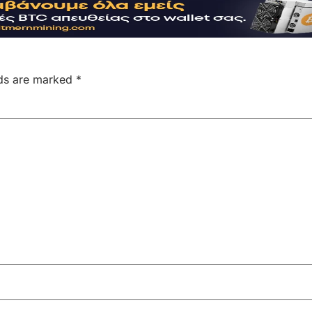
lds are marked
*