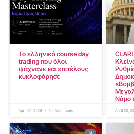
Το ελληνικό course day
CLARI
trading που όλοι
Κλείνε
ψάχνανε και επιτέλους
Ρυθμίσ
κυκλοφόρησε
Δημοκ
«Βόμβ
Μεγαλ
Νόμο 
April 29, 2026
No Comments
April 28, 
AI