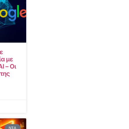
ε
α με
I – Οι
 της
ΝΈΑ