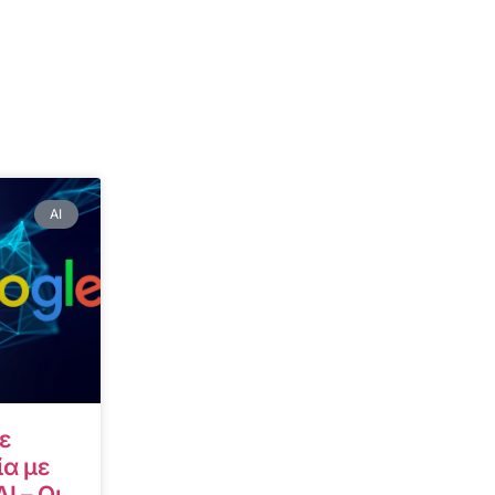
AI
ε
α με
I – Οι