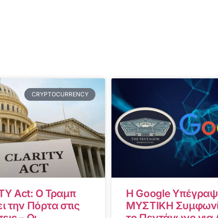
CRYPTOCURRENCY
TY Act: Ο Τραμπ
Η Google Υπέγραψ
ι την Πόρτα στις
ΜΥΣΤΙΚΗ Συμφωνί
εις – Οι
το Πεντάγωνο για A