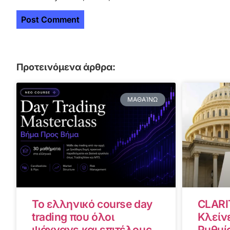
Προτεινόμενα άρθρα:
ΜΑΘΑΊΝΩ
Το ελληνικό course day
CLARI
trading που όλοι
Κλείνε
ψάχνανε και επιτέλους
Ρυθμίσ