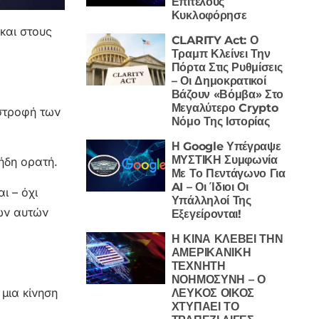
Επιτέλους
Κυκλοφόρησε
και στους
CLARITY Act: Ο
Τραμπ Κλείνει Την
Πόρτα Στις Ρυθμίσεις
– Οι Δημοκρατικοί
Βάζουν «Βόμβα» Στο
Μεγαλύτερο Crypto
ιστροφή των
Νόμο Της Ιστορίας
Η Google Υπέγραψε
ΜΥΣΤΙΚΗ Συμφωνία
ήδη ορατή.
Με Το Πεντάγωνο Για
AI – Οι Ίδιοι Οι
ι – όχι
Υπάλληλοί Της
κών αυτών
Εξεγείρονται!
Η ΚΙΝΑ ΚΛΕΒΕΙ ΤΗΝ
ΑΜΕΡΙΚΑΝΙΚΗ
ΤΕΧΝΗΤΗ
ΝΟΗΜΟΣΥΝΗ – Ο
 μια κίνηση
ΛΕΥΚΟΣ ΟΙΚΟΣ
ΧΤΥΠΑΕΙ ΤΟ