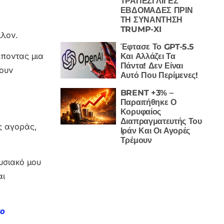
ΤΡΑΠΕΖΙ ΛΙΓΕΣ
ΕΒΔΟΜΑΔΕΣ ΠΡΙΝ
ΤΗ ΣΥΝΑΝΤΗΣΗ
TRUMP-XI
λλον.
Έφτασε Το GPT-5.5
έποντας μια
Και Αλλάζει Τα
Πάντα! Δεν Είναι
σουν
Αυτό Που Περίμενες!
BRENT +3% –
Παραιτήθηκε Ο
Κορυφαίος
Διαπραγματευτής Του
ς αγοράς,
Ιράν Και Οι Αγορές
Τρέμουν
ουσιακό μου
αι
το