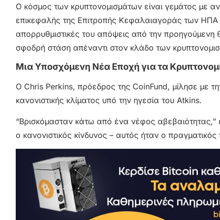
Ο κόσμος των κρυπτονομισμάτων είναι γεμάτος με ανα
επικεφαλής της Επιτροπής Κεφαλαιαγοράς των ΗΠΑ (SE
απορρυθμιστικές του απόψεις από την προηγούμενη θη
σφοδρή στάση απέναντι στον κλάδο των κρυπτονομισ
Μια Υποσχόμενη Νέα Εποχή για τα Κρυπτονομ
Ο Chris Perkins, πρόεδρος της CoinFund, μίλησε με τ
κανονιστικής κλίματος υπό την ηγεσία του Atkins.
“Βρισκόμασταν κάτω από ένα νέφος αβεβαιότητας,” εί
ο κανονιστικός κίνδυνος – αυτός ήταν ο πραγματικός 