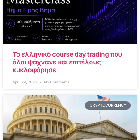
Το ελληνικό course day trading που
όλοι ψάχνανε και επιτέλους
κυκλοφόρησε
April 29, 2026
No Comments
CRYPTOCURRENCY