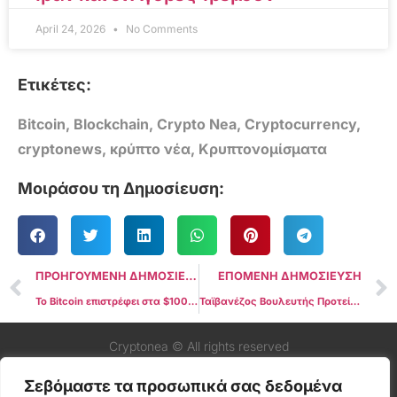
April 24, 2026
No Comments
Ετικέτες:
Bitcoin
,
Blockchain
,
Crypto Nea
,
Cryptocurrency
,
cryptonews
,
κρύπτο νέα
,
Κρυπτονομίσματα
Μοιράσου τη Δημοσίευση:
ΠΡΟΗΓΟΥΜΕΝΗ ΔΗΜΟΣΙΕΥΣΗ
ΕΠΟΜΕΝΗ ΔΗΜΟΣΙΕΥΣΗ
Το Bitcoin επιστρέφει στα $100.000 καθώς η Fed διατηρεί τα επιτόκια σταθερά, παρά την πίεση του Trump
Ταϊβανέζος Βουλευτής Προτείνει την Ένταξη του Bitcoin στα Εθνικά Αποθέματα
Cryptonea © All rights reserved
Σεβόμαστε τα προσωπικά σας δεδομένα