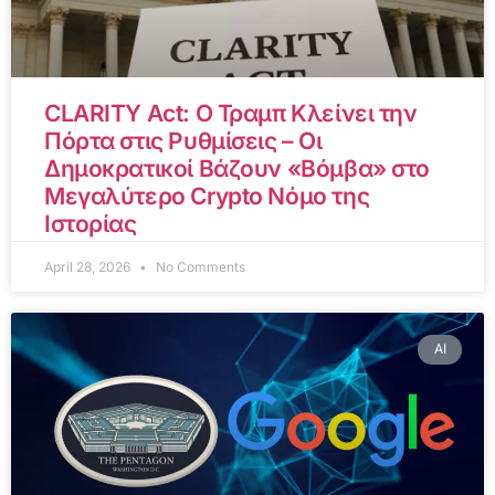
CLARITY Act: Ο Τραμπ Κλείνει την
Πόρτα στις Ρυθμίσεις – Οι
Δημοκρατικοί Βάζουν «Βόμβα» στο
Μεγαλύτερο Crypto Νόμο της
Ιστορίας
April 28, 2026
No Comments
AI