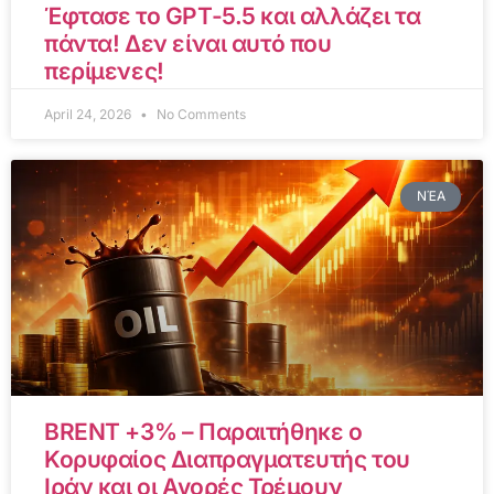
Έφτασε το GPT-5.5 και αλλάζει τα
πάντα! Δεν είναι αυτό που
περίμενες!
April 24, 2026
No Comments
ΝΈΑ
BRENT +3% – Παραιτήθηκε ο
Κορυφαίος Διαπραγματευτής του
Ιράν και οι Αγορές Τρέμουν