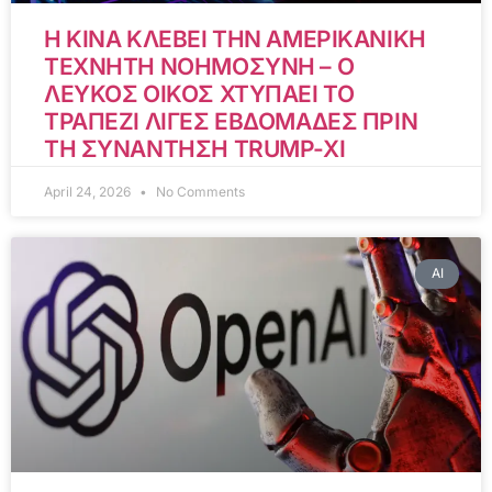
Η ΚΙΝΑ ΚΛΕΒΕΙ ΤΗΝ ΑΜΕΡΙΚΑΝΙΚΗ
ΤΕΧΝΗΤΗ ΝΟΗΜΟΣΥΝΗ – Ο
ΛΕΥΚΟΣ ΟΙΚΟΣ ΧΤΥΠΑΕΙ ΤΟ
ΤΡΑΠΕΖΙ ΛΙΓΕΣ ΕΒΔΟΜΑΔΕΣ ΠΡΙΝ
ΤΗ ΣΥΝΑΝΤΗΣΗ TRUMP-XI
April 24, 2026
No Comments
AI