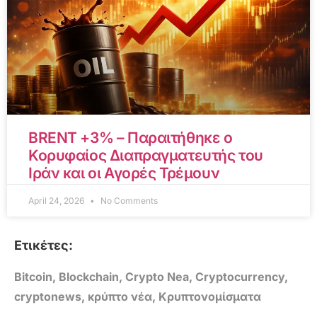
BRENT +3% – Παραιτήθηκε ο
Κορυφαίος Διαπραγματευτής του
Ιράν και οι Αγορές Τρέμουν
April 24, 2026
No Comments
Ετικέτες:
Bitcoin
,
Blockchain
,
Crypto Nea
,
Cryptocurrency
,
cryptonews
,
κρύπτο νέα
,
Κρυπτονομίσματα