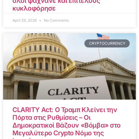
όλοι ψάχνανε και επιτέλους
κυκλοφόρησε
April 29, 2026
No Comments
CRYPTOCURRENCY
CLARITY Act: Ο Τραμπ Κλείνει την
Πόρτα στις Ρυθμίσεις – Οι
Δημοκρατικοί Βάζουν «Βόμβα» στο
Μεγαλύτερο Crypto Νόμο της