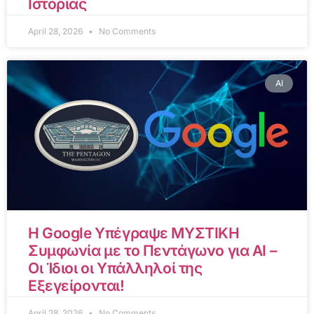
Ιστορίας
April 28, 2026
No Comments
AI
Η Google Υπέγραψε ΜΥΣΤΙΚΗ
Συμφωνία με το Πεντάγωνο για AI –
Οι Ίδιοι οι Υπάλληλοί της
Εξεγείρονται!
April 28, 2026
No Comments