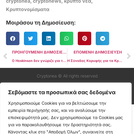
cryptonea
,
cryptonews
,
κρύπτο νέα
,
Κρυπτονομίσματα
Μοιράσου τη Δημοσίευση:
ΠΡΟΗΓΟΥΜΕΝΗ ΔΗΜΟΣΙΕΥΣΗ
ΕΠΟΜΕΝΗ ΔΗΜΟΣΙΕΥΣΗ
Ο Hoskinson δεν γνώριζε για την ένταξη του ADA στο αμερικανικό Crypto Reserve
Η Σύνοδος Κορυφής για τα Κρυπτονομίσματα του Trump Δεν Θα Ασχοληθεί με Φορολογικά Θέματα
Cryptonea © All rights reserved
Σεβόμαστε τα προσωπικά σας δεδομένα
Χρησιμοποιούμε Cookies για να βελτιώσουμε την
εμπειρία περιήγησής σας, και να αναλύουμε την
επισκεψιμότητά μας. Δεν χρησιμοποιούμε τα Cookies μας
για να παρακολουθήσουμε την δραστηριότητά σας.
Κάνοντας κλικ στο "Αποδοχή Όλων", συναινείτε στη