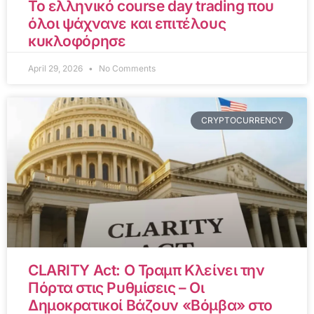
Το ελληνικό course day trading που
όλοι ψάχνανε και επιτέλους
κυκλοφόρησε
April 29, 2026
No Comments
CRYPTOCURRENCY
CLARITY Act: Ο Τραμπ Κλείνει την
Πόρτα στις Ρυθμίσεις – Οι
Δημοκρατικοί Βάζουν «Βόμβα» στο