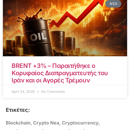
ΝΈΑ
BRENT +3% – Παραιτήθηκε ο
Κορυφαίος Διαπραγματευτής του
Ιράν και οι Αγορές Τρέμουν
April 24, 2026
No Comments
Ετικέτες:
Blockchain
,
Crypto Nea
,
Cryptocurrency
,