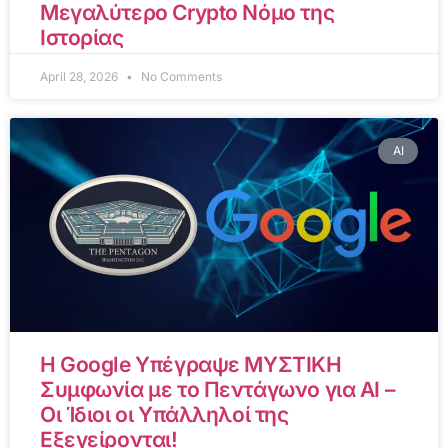
Μεγαλύτερο Crypto Νόμο της
Ιστορίας
April 28, 2026
No Comments
AI
Η Google Υπέγραψε ΜΥΣΤΙΚΗ
Συμφωνία με το Πεντάγωνο για AI –
Οι Ίδιοι οι Υπάλληλοί της
Εξεγείρονται!