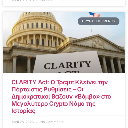
CRYPTOCURRENCY
CLARITY Act: Ο Τραμπ Κλείνει την
Πόρτα στις Ρυθμίσεις – Οι
Δημοκρατικοί Βάζουν «Βόμβα» στο
Μεγαλύτερο Crypto Νόμο της
Ιστορίας
April 28, 2026
No Comments