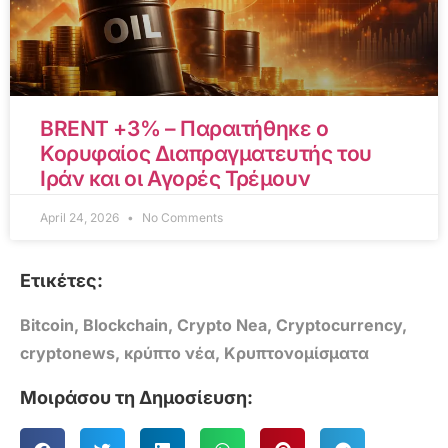
BRENT +3% – Παραιτήθηκε ο
Κορυφαίος Διαπραγματευτής του
Ιράν και οι Αγορές Τρέμουν
April 24, 2026
No Comments
Ετικέτες:
Bitcoin
,
Blockchain
,
Crypto Nea
,
Cryptocurrency
,
cryptonews
,
κρύπτο νέα
,
Κρυπτονομίσματα
Μοιράσου τη Δημοσίευση: