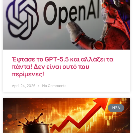
Έφτασε το GPT-5.5 και αλλάζει τα
πάντα! Δεν είναι αυτό που
περίμενες!
April 24, 2026
No Comments
ΝΈΑ