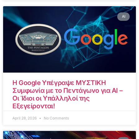
AI
Η Google Υπέγραψε ΜΥΣΤΙΚΗ
Συμφωνία με το Πεντάγωνο για AI –
Οι Ίδιοι οι Υπάλληλοί της
Εξεγείρονται!
April 28, 2026
No Comments