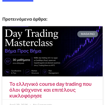
Προτεινόμενα άρθρα:
ΜΑΘΑΊΝΩ
Το ελληνικό course day trading που
όλοι ψάχνανε και επιτέλους
κυκλοφόρησε
April 29, 2026
No Comments