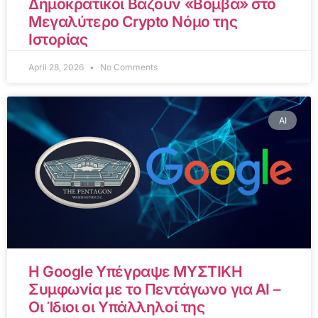
Δημοκρατικοί Βάζουν «Βόμβα» στο
Μεγαλύτερο Crypto Νόμο της
Ιστορίας
April 28, 2026
No Comments
AI
Η Google Υπέγραψε ΜΥΣΤΙΚΗ
Συμφωνία με το Πεντάγωνο για AI –
Οι Ίδιοι οι Υπάλληλοί της