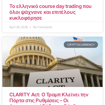
Το ελληνικό course day trading που
όλοι ψάχνανε και επιτέλους
κυκλοφόρησε
April 29, 2026
No Comments
CRYPTOCURRENCY
CLARITY Act: Ο Τραμπ Κλείνει την
Πόρτα στις Ρυθμίσεις – Οι