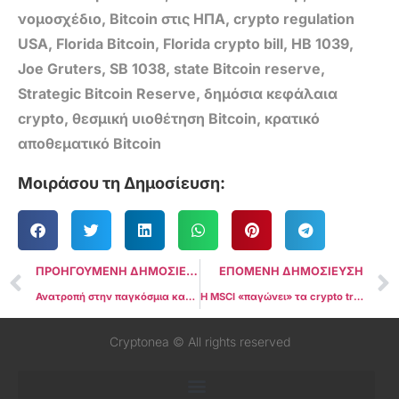
νομοσχέδιο
,
Bitcoin στις ΗΠΑ
,
crypto regulation
USA
,
Florida Bitcoin
,
Florida crypto bill
,
HB 1039
,
Joe Gruters
,
SB 1038
,
state Bitcoin reserve
,
Strategic Bitcoin Reserve
,
δημόσια κεφάλαια
crypto
,
θεσμική υιοθέτηση Bitcoin
,
κρατικό
αποθεματικό Bitcoin
Μοιράσου τη Δημοσίευση:
ΠΡΟΗΓΟΥΜΕΝΗ ΔΗΜΟΣΙΕΥΣΗ
ΕΠΟΜΕΝΗ ΔΗΜΟΣΙΕΥΣΗ
Ανατροπή στην παγκόσμια κατάταξη: Η Google ξεπερνά την Apple και γίνεται η δεύτερη πιο πολύτιμη εταιρεία στον κόσμο
Η MSCI «παγώνει» τα crypto treasuries: H κίνηση που δείχνει ουδέτερη αλλά αλλάζει όλο το παιχνίδι
Cryptonea © All rights reserved