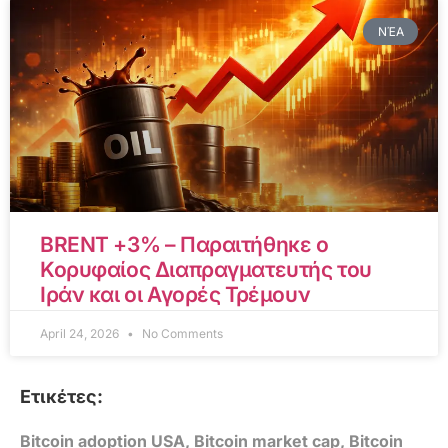
ΝΈΑ
BRENT +3% – Παραιτήθηκε ο
Κορυφαίος Διαπραγματευτής του
Ιράν και οι Αγορές Τρέμουν
April 24, 2026
No Comments
Ετικέτες:
Bitcoin adoption USA
,
Bitcoin market cap
,
Bitcoin