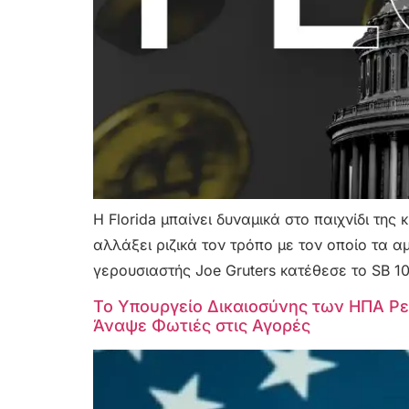
Η Florida μπαίνει δυναμικά στο παιχνίδι τ
αλλάξει ριζικά τον τρόπο με τον οποίο τα α
γερουσιαστής Joe Gruters κατέθεσε το SB 10
Το Υπουργείο Δικαιοσύνης των ΗΠΑ Ρευ
Άναψε Φωτιές στις Αγορές