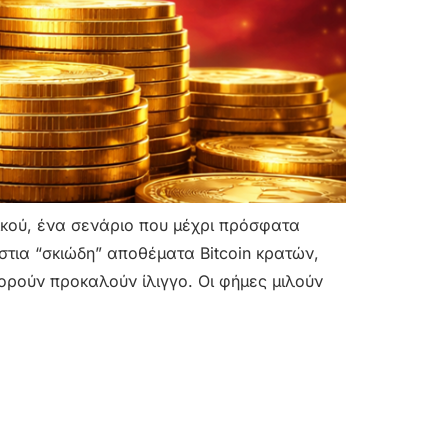
ικού, ένα σενάριο που μέχρι πρόσφατα
στια “σκιώδη” αποθέματα Bitcoin κρατών,
φορούν προκαλούν ίλιγγο. Οι φήμες μιλούν