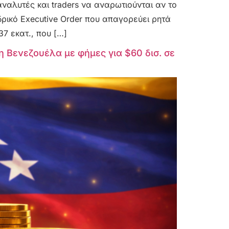
αναλυτές και traders να αναρωτιούνται αν το
ρικό Executive Order που απαγορεύει ρητά
37 εκατ., που […]
 η Βενεζουέλα με φήμες για $60 δισ. σε