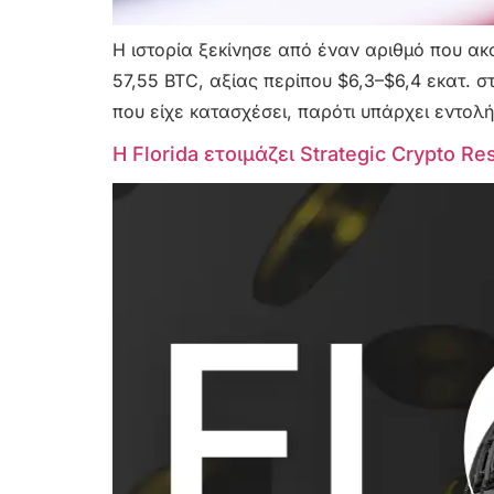
Η ιστορία ξεκίνησε από έναν αριθμό που ακ
57,55 BTC, αξίας περίπου $6,3–$6,4 εκατ. στ
που είχε κατασχέσει, παρότι υπάρχει εντολή 
Η Florida ετοιμάζει Strategic Crypto R