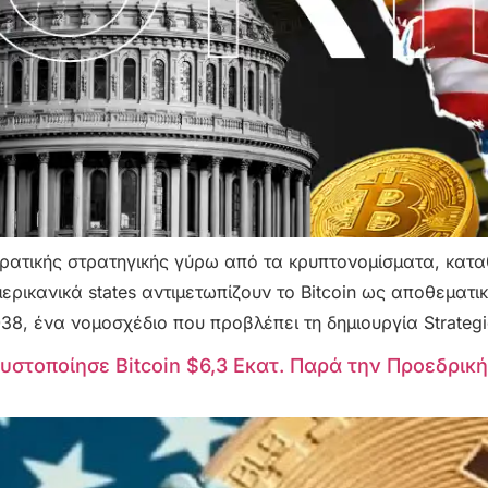
ης κρατικής στρατηγικής γύρω από τα κρυπτονομίσματα, κ
μερικανικά states αντιμετωπίζουν το Bitcoin ως αποθεματ
38, ένα νομοσχέδιο που προβλέπει τη δημιουργία Strategi
στοποίησε Bitcoin $6,3 Εκατ. Παρά την Προεδρικ