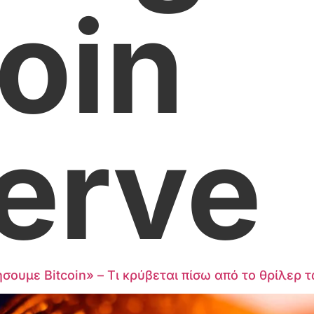
coin
erve
ουμε Bitcoin» – Τι κρύβεται πίσω από το θρίλερ τ