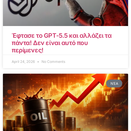
Έφτασε το GPT-5.5 και αλλάζει τα
πάντα! Δεν είναι αυτό που
περίμενες!
April 24, 2026
No Comments
ΝΈΑ