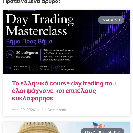
Προτεινόμενα άρθρα:
ΜΑΘΑΊΝΩ
Το ελληνικό course day trading που
όλοι ψάχνανε και επιτέλους
κυκλοφόρησε
April 29, 2026
No Comments
CRYPTOCURRENCY