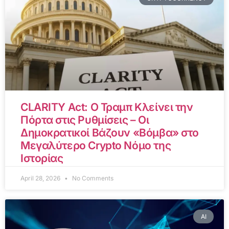
CLARITY Act: Ο Τραμπ Κλείνει την
Πόρτα στις Ρυθμίσεις – Οι
Δημοκρατικοί Βάζουν «Βόμβα» στο
Μεγαλύτερο Crypto Νόμο της
Ιστορίας
April 28, 2026
No Comments
AI