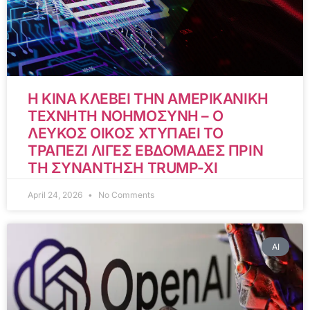
Η ΚΙΝΑ ΚΛΕΒΕΙ ΤΗΝ ΑΜΕΡΙΚΑΝΙΚΗ
ΤΕΧΝΗΤΗ ΝΟΗΜΟΣΥΝΗ – Ο
ΛΕΥΚΟΣ ΟΙΚΟΣ ΧΤΥΠΑΕΙ ΤΟ
ΤΡΑΠΕΖΙ ΛΙΓΕΣ ΕΒΔΟΜΑΔΕΣ ΠΡΙΝ
ΤΗ ΣΥΝΑΝΤΗΣΗ TRUMP-XI
April 24, 2026
No Comments
AI