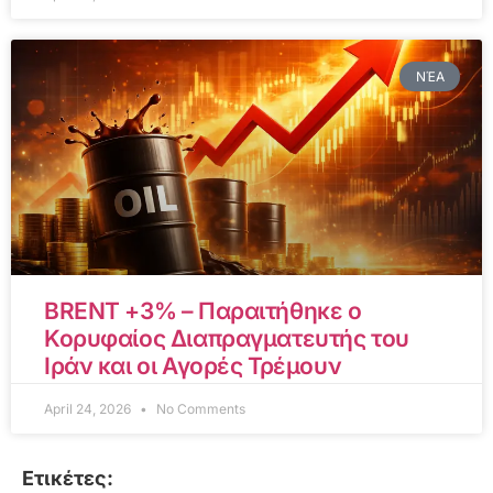
ΝΈΑ
BRENT +3% – Παραιτήθηκε ο
Κορυφαίος Διαπραγματευτής του
Ιράν και οι Αγορές Τρέμουν
April 24, 2026
No Comments
Ετικέτες: