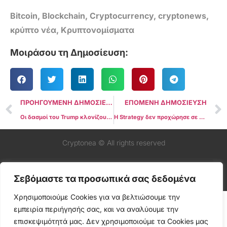
Bitcoin
,
Blockchain
,
Cryptocurrency
,
cryptonews
,
κρύπτο νέα
,
Κρυπτονομίσματα
Μοιράσου τη Δημοσίευση:
ΠΡΟΗΓΟΥΜΕΝΗ ΔΗΜΟΣΙΕΥΣΗ
ΕΠΟΜΕΝΗ ΔΗΜΟΣΙΕΥΣΗ
Οι δασμοί του Trump κλονίζουν το Bitcoin, αλλά κάποιοι αγοράζουν τη βουτιά
Η Strategy δεν προχώρησε σε νέες αγορές Bitcoin καθώς η τιμή έπεσε
Cryptonea © All rights reserved
Σεβόμαστε τα προσωπικά σας δεδομένα
Χρησιμοποιούμε Cookies για να βελτιώσουμε την
εμπειρία περιήγησής σας, και να αναλύουμε την
επισκεψιμότητά μας. Δεν χρησιμοποιούμε τα Cookies μας