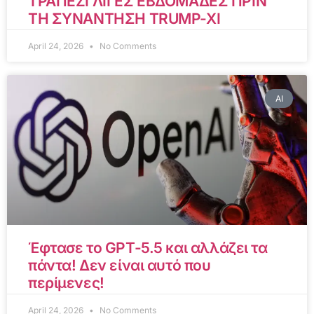
ΤΡΑΠΕΖΙ ΛΙΓΕΣ ΕΒΔΟΜΑΔΕΣ ΠΡΙΝ
ΤΗ ΣΥΝΑΝΤΗΣΗ TRUMP-XI
April 24, 2026
No Comments
AI
Έφτασε το GPT-5.5 και αλλάζει τα
πάντα! Δεν είναι αυτό που
περίμενες!
April 24, 2026
No Comments