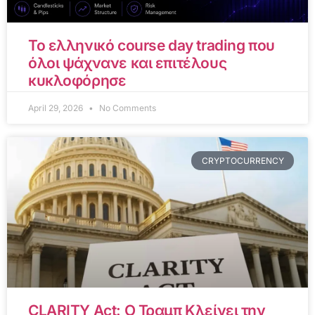
Το ελληνικό course day trading που
όλοι ψάχνανε και επιτέλους
κυκλοφόρησε
April 29, 2026
No Comments
CRYPTOCURRENCY
CLARITY Act: Ο Τραμπ Κλείνει την