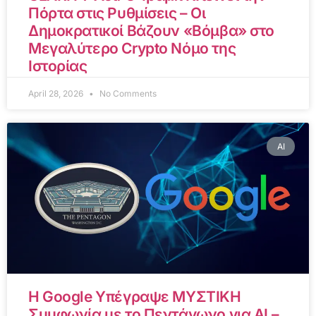
Πόρτα στις Ρυθμίσεις – Οι
Δημοκρατικοί Βάζουν «Βόμβα» στο
Μεγαλύτερο Crypto Νόμο της
Ιστορίας
April 28, 2026
No Comments
AI
Η Google Υπέγραψε ΜΥΣΤΙΚΗ
Συμφωνία με το Πεντάγωνο για AI –