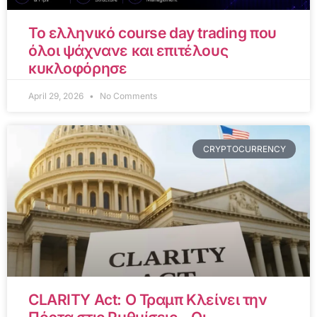
Το ελληνικό course day trading που
όλοι ψάχνανε και επιτέλους
κυκλοφόρησε
April 29, 2026
No Comments
CRYPTOCURRENCY
CLARITY Act: Ο Τραμπ Κλείνει την