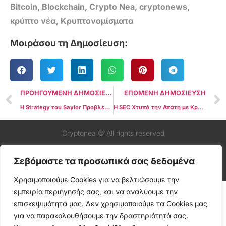
Bitcoin
,
Blockchain
,
Crypto Nea
,
cryptonews
,
κρύπτο νέα
,
Κρυπτονομίσματα
Μοιράσου τη Δημοσίευση:
ΠΡΟΗΓΟΥΜΕΝΗ ΔΗΜΟΣΙΕΥΣΗ
ΕΠΟΜΕΝΗ ΔΗΜΟΣΙΕΥΣΗ
Η Strategy του Saylor Προβλέπει Έκδοση Μετατρέψιμων Ομολόγων 2 Δισεκατομμυρίων Δολαρίων για Αγορά Περισσότερου Bitcoin
Η SEC Χτυπά την Απάτη με Κρυπτονομίσματα με Νέα Μονάδα!
Cryptonea © All rights reserved
Σεβόμαστε τα προσωπικά σας δεδομένα
Χρησιμοποιούμε Cookies για να βελτιώσουμε την
εμπειρία περιήγησής σας, και να αναλύουμε την
επισκεψιμότητά μας. Δεν χρησιμοποιούμε τα Cookies μας
για να παρακολουθήσουμε την δραστηριότητά σας.