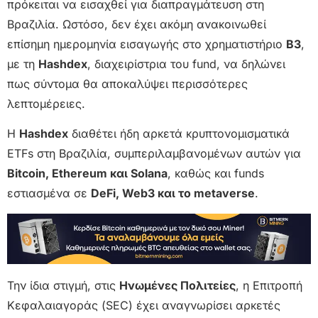
πρόκειται να εισαχθεί για διαπραγμάτευση στη
Βραζιλία. Ωστόσο, δεν έχει ακόμη ανακοινωθεί
επίσημη ημερομηνία εισαγωγής στο χρηματιστήριο
B3
,
με τη
Hashdex
, διαχειρίστρια του fund, να δηλώνει
πως σύντομα θα αποκαλύψει περισσότερες
λεπτομέρειες.
Η
Hashdex
διαθέτει ήδη αρκετά κρυπτονομισματικά
ETFs στη Βραζιλία, συμπεριλαμβανομένων αυτών για
Bitcoin, Ethereum και Solana
, καθώς και funds
εστιασμένα σε
DeFi, Web3 και το metaverse
.
Την ίδια στιγμή, στις
Ηνωμένες Πολιτείες
, η Επιτροπή
Κεφαλαιαγοράς (SEC) έχει αναγνωρίσει αρκετές