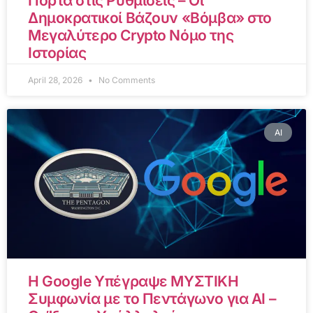
Πόρτα στις Ρυθμίσεις – Οι
Δημοκρατικοί Βάζουν «Βόμβα» στο
Μεγαλύτερο Crypto Νόμο της
Ιστορίας
April 28, 2026
No Comments
AI
Η Google Υπέγραψε ΜΥΣΤΙΚΗ
Συμφωνία με το Πεντάγωνο για AI –