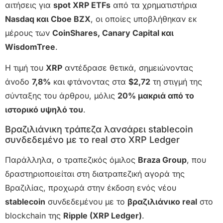
αιτήσεις για
spot XRP ETFs
από τα χρηματιστήρια
Nasdaq και Cboe BZX
, οι οποίες υποβλήθηκαν εκ
μέρους των
CoinShares, Canary Capital και
WisdomTree
.
Η τιμή του
XRP
αντέδρασε θετικά, σημειώνοντας
άνοδο
7,8%
και φτάνοντας στα
$2,72
τη στιγμή της
σύνταξης του άρθρου, μόλις
20% μακριά από το
ιστορικό υψηλό του
.
Βραζιλιάνικη τράπεζα λανσάρει stablecoin
συνδεδεμένο με το real στο XRP Ledger
Παράλληλα, ο τραπεζικός όμιλος
Braza Group
, που
δραστηριοποιείται στη διατραπεζική αγορά της
Βραζιλίας, προχωρά στην έκδοση ενός νέου
stablecoin
συνδεδεμένου με το
βραζιλιάνικο real
στο
blockchain της
Ripple (XRP Ledger)
.