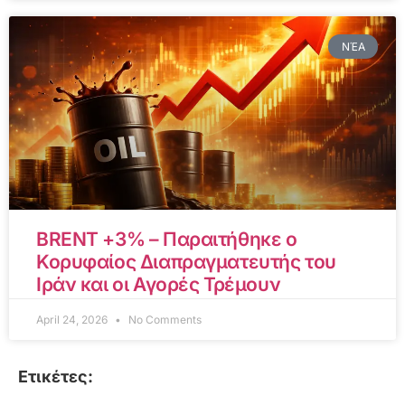
ΝΈΑ
BRENT +3% – Παραιτήθηκε ο
Κορυφαίος Διαπραγματευτής του
Ιράν και οι Αγορές Τρέμουν
April 24, 2026
No Comments
Ετικέτες: