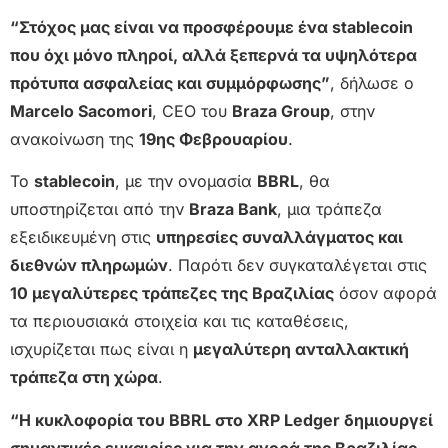
“Στόχος μας είναι να προσφέρουμε ένα stablecoin
που όχι μόνο πληροί, αλλά ξεπερνά τα υψηλότερα
πρότυπα ασφαλείας και συμμόρφωσης”
, δήλωσε ο
Marcelo Sacomori
, CEO του
Braza Group
, στην
ανακοίνωση της
19ης Φεβρουαρίου
.
Το
stablecoin
, με την ονομασία
BBRL
, θα
υποστηρίζεται από την
Braza Bank
, μια τράπεζα
εξειδικευμένη στις
υπηρεσίες συναλλάγματος και
διεθνών πληρωμών
. Παρότι δεν συγκαταλέγεται στις
10 μεγαλύτερες τράπεζες της Βραζιλίας
όσον αφορά
τα περιουσιακά στοιχεία και τις καταθέσεις,
ισχυρίζεται πως είναι η
μεγαλύτερη ανταλλακτική
τράπεζα στη χώρα
.
“Η κυκλοφορία του BBRL στο XRP Ledger δημιουργεί
σημαντικές ευκαιρίες για την αγορά της Βραζιλίας,