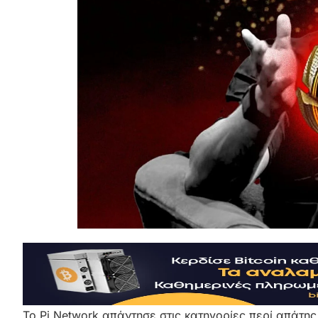
Το Pi Network απάντησε στις κατηγορίες περί απάτης