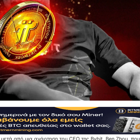
 μετά από μια ανάρτηση του CEO της Bybit, Ben Zhou, που