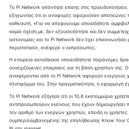
Το Pi Network απάντησε επίσης στις προειδοποιήσει
εξηγώντας ότι οι αναφορές αφορούσαν απατεώνες που
καθεαυτή. «Για να αποφύγουμε οποιαδήποτε αμφιβολί
καμία σχέση με, δεν εξουσιοδότησε και δεν συμμετείχ
αστυνομίας και το Pi Network δεν έχει επικοινωνήσει
περιστατικό», ανέφερε ο εκπρόσωπος.
Η εταιρεία καταδίκασε οποιεσδήποτε παράνομες δρα
συνεχιζόμενες επικρίσεις για τη βάση χρηστών της. 
αναφέρονται από το Pi Network αφορούν ενεργούς χ
πλατφόρμα του. Στην πραγματικότητα, η εφαρμογή έχε
Το Pi Network εξήγησε ότι οι 10,8 εκατομμύρια χρήσ
αντιπροσωπεύουν εκείνους που έχουν δημιουργήσει π
τον αριθμό των ενεργών χρηστών, επειδή οι χρήστε
συμπεριλαμβανομένης της επαλήθευσης Know Your Cu
PI στο mainnet.