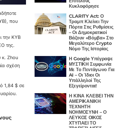
Επιτέλους
Κυκλοφόρησε
αδήποτε
CLARITY Act: Ο
YB), που
Τραμπ Κλείνει Την
Πόρτα Στις Ρυθμίσεις
– Οι Δημοκρατικοί
ι την KYB
Βάζουν «Βόμβα» Στο
Μεγαλύτερο Crypto
EO της.
Νόμο Της Ιστορίας
 κ. Zhou
Η Google Υπέγραψε
ΜΥΣΤΙΚΗ Συμφωνία
μία σχέση
Με Το Πεντάγωνο Για
AI – Οι Ίδιοι Οι
Υπάλληλοί Της
ό 1,84 $ σε
Εξεγείρονται!
ουαρίου.
Η ΚΙΝΑ ΚΛΕΒΕΙ ΤΗΝ
ΑΜΕΡΙΚΑΝΙΚΗ
ΤΕΧΝΗΤΗ
ΝΟΗΜΟΣΥΝΗ – Ο
ένους
ΛΕΥΚΟΣ ΟΙΚΟΣ
ΧΤΥΠΑΕΙ ΤΟ