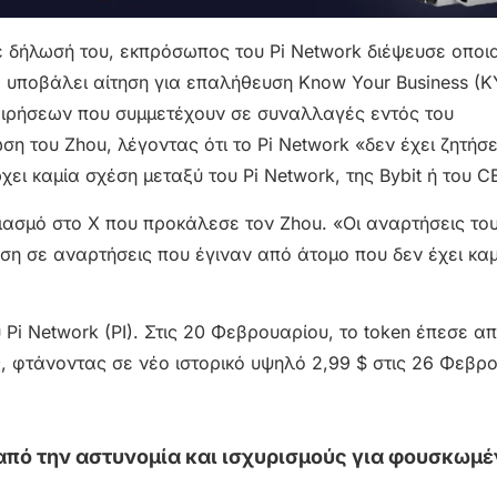
Σε δήλωσή του, εκπρόσωπος του Pi Network διέψευσε οποι
ίχε υποβάλει αίτηση για επαλήθευση Know Your Business (K
χειρήσεων που συμμετέχουν σε συναλλαγές εντός του
 του Zhou, λέγοντας ότι το Pi Network «δεν έχει ζητήσε
ρχει καμία σχέση μεταξύ του Pi Network, της Bybit ή του C
ιασμό στο X που προκάλεσε τον Zhou. «Οι αναρτήσεις του
τηση σε αναρτήσεις που έγιναν από άτομο που δεν έχει κα
Pi Network (PI). Στις 20 Φεβρουαρίου, το token έπεσε απ
ς, φτάνοντας σε νέο ιστορικό υψηλό 2,99 $ στις 26 Φεβρ
 από την αστυνομία και ισχυρισμούς για φουσκωμ