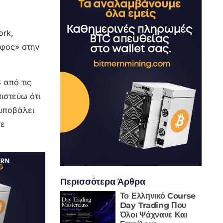
ork,
αφος» στην
 από τις
ιστεύω ότι
 υποβάλει
σε
Περισσότερα Άρθρα
Το Ελληνικό Course
Day Trading Που
Όλοι Ψάχνανε Και