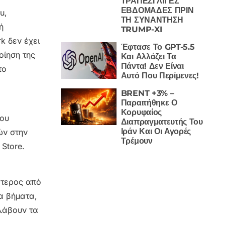
ΤΡΑΠΕΖΙ ΛΙΓΕΣ
ΕΒΔΟΜΑΔΕΣ ΠΡΙΝ
u,
ΤΗ ΣΥΝΑΝΤΗΣΗ
ή
TRUMP-XI
k δεν έχει
Έφτασε Το GPT-5.5
οίηση της
Και Αλλάζει Τα
Πάντα! Δεν Είναι
το
Αυτό Που Περίμενες!
BRENT +3% –
Παραιτήθηκε Ο
Κορυφαίος
που
Διαπραγματευτής Του
Ιράν Και Οι Αγορές
ών στην
Τρέμουν
Store.
ότερος από
α βήματα,
λάβουν τα