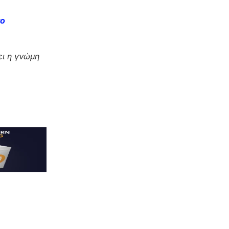
το
ι η γνώμη