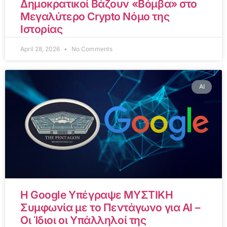
Δημοκρατικοί Βάζουν «Βόμβα» στο
Μεγαλύτερο Crypto Νόμο της
Ιστορίας
April 28, 2026
No Comments
AI
Η Google Υπέγραψε ΜΥΣΤΙΚΗ
Συμφωνία με το Πεντάγωνο για AI –
Οι Ίδιοι οι Υπάλληλοί της