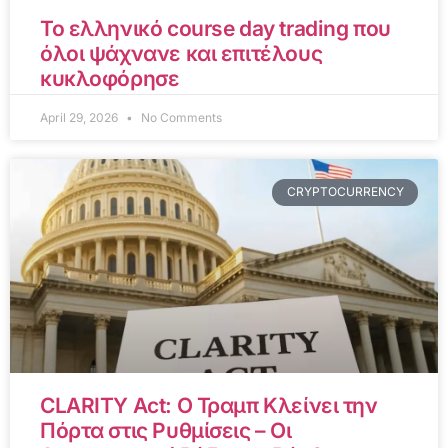
Το ελληνικό course day trading που
όλοι ψάχνανε και επιτέλους
κυκλοφόρησε
April 29, 2026
No Comments
CRYPTOCURRENCY
CLARITY Act: Ο Τραμπ Κλείνει την
Πόρτα στις Ρυθμίσεις – Οι