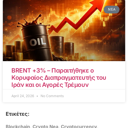
ΝΈΑ
BRENT +3% – Παραιτήθηκε ο
Κορυφαίος Διαπραγματευτής του
Ιράν και οι Αγορές Τρέμουν
April 24, 2026
No Comments
Ετικέτες:
Blockchain
,
Crypto Nea
,
Cryptocurrency
,