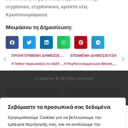
cryptonea
,
cryptonews
,
κρύπτο νέα
,
Κρυπτονομίσματα
Μοιράσου τη Δημοσίευση:
ΠΡΟΗΓΟΥΜΕΝΗ ΔΗΜΟΣΙΕΥΣΗ
ΕΠΟΜΕΝΗ ΔΗΜΟΣΙΕΥΣΗ
Η Tether παρουσιάζει το USA₮ και διορίζει πρώην σύμβουλο του Τραμπ ως CEO
Η PayPal ενσωματώνει Bitcoin, Ether και PYUSD στις P2P πληρωμές
Cryptonea © All rights reserved
Σεβόμαστε τα προσωπικά σας δεδομένα
Χρησιμοποιούμε Cookies για να βελτιώσουμε την
εμπειρία περιήγησής σας, και να αναλύουμε την