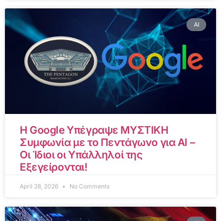
AI
Η Google Υπέγραψε ΜΥΣΤΙΚΗ
Συμφωνία με το Πεντάγωνο για AI –
Οι Ίδιοι οι Υπάλληλοί της
Εξεγείρονται!
April 28, 2026
No Comments