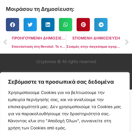
Μοιράσου τη Δημοσίευση:
ΠΡΟΗΓΟΥΜΕΝΗ ΔΗΜΟΣΙΕΥΣΗ
ΕΠΟΜΕΝΗ ΔΗΜΟΣΙΕΥΣΗ
Επανάσταση στη Revolut: Το «κρυφό» πλάνο για το Sui που υπόσχεται παθητικό εισόδημα σε εκατομμύρια χρήστες
Σεισμός στην παγκόσμια αγορά: Η ιστορική συμφωνία τραπεζών και crypto που αλλάζει τα πάντα – Τέλος στα «δωρεάν» κέρδη, έρχεται το Activity Yield
Cryptonea © All rights reserved
Σεβόμαστε τα προσωπικά σας δεδομένα
Χρησιμοποιούμε Cookies για να βελτιώσουμε την
εμπειρία περιήγησής σας, και να αναλύουμε την
επισκεψιμότητά μας. Δεν χρησιμοποιούμε τα Cookies μας
για να παρακολουθήσουμε την δραστηριότητά σας.
Κάνοντας κλικ στο "Αποδοχή Όλων", συναινείτε στη
χρήση των Cookies από εμάς.