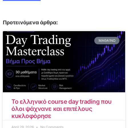
Προτεινόμενα άρθρα:
ΜΑΘΑΊΝΩ
Το ελληνικό course day trading που
όλοι ψάχνανε και επιτέλους
κυκλοφόρησε
April 29, 2026
No Comments