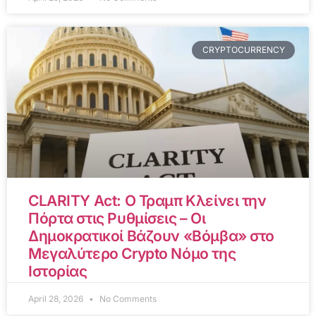
CRYPTOCURRENCY
CLARITY Act: Ο Τραμπ Κλείνει την
Πόρτα στις Ρυθμίσεις – Οι
Δημοκρατικοί Βάζουν «Βόμβα» στο
Μεγαλύτερο Crypto Νόμο της
Ιστορίας
April 28, 2026
No Comments