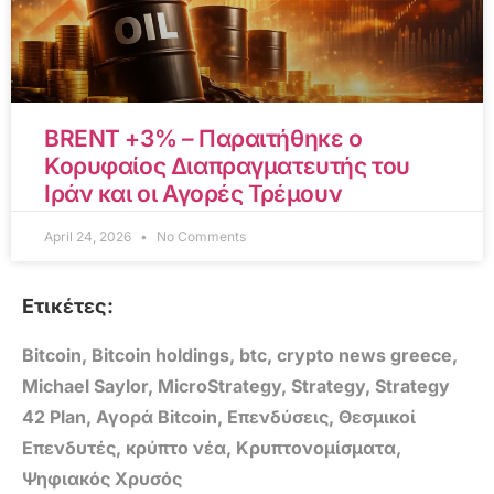
BRENT +3% – Παραιτήθηκε ο
Κορυφαίος Διαπραγματευτής του
Ιράν και οι Αγορές Τρέμουν
April 24, 2026
No Comments
Ετικέτες:
Bitcoin
,
Bitcoin holdings
,
btc
,
crypto news greece
,
Michael Saylor
,
MicroStrategy
,
Strategy
,
Strategy
42 Plan
,
Αγορά Bitcoin
,
Επενδύσεις
,
Θεσμικοί
Επενδυτές
,
κρύπτο νέα
,
Κρυπτονομίσματα
,
Ψηφιακός Χρυσός