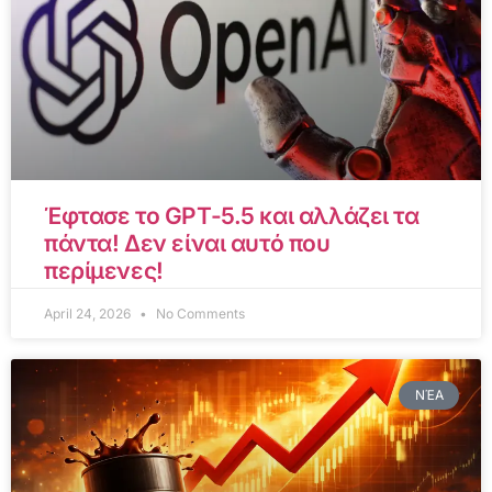
Έφτασε το GPT-5.5 και αλλάζει τα
πάντα! Δεν είναι αυτό που
περίμενες!
April 24, 2026
No Comments
ΝΈΑ