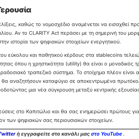
Γερουσία
λίξεις, καθώς το νομοσχέδιο αναμένεται να εισαχθεί πρ
λίου. Αν το CLARITY Act περάσει με τη σημερινή του μορ
στην ιστορία των ψηφιακών στοιχείων ενεργητικού.
του εύκολου και παθητικού κέρδους στα stablecoins τελει
ητας όπου η χρηστικότητα (utility) θα είναι ο μοναδικός 
ραδοσιακό τραπεζικό σύστημα. Το στοίχημα πλέον είναι α
αν θα αναζητήσουν καταφύγιο σε αποκεντρωμένα πρωτόκ
ροδοτώντας μια νέα σύγκρουση μεταξύ κεντρικής εξουσίας
εύσεις στο Καπιτώλιο και θα σας ενημερώσει πρώτους γι
λον των ψηφιακών σας περιουσιακών στοιχείων.
Twitter
ή εγγραφείτε στο κανάλι μας
στο Yo
uTube
.