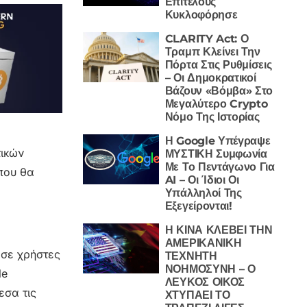
Επιτέλους
Κυκλοφόρησε
CLARITY Act: Ο
Τραμπ Κλείνει Την
Πόρτα Στις Ρυθμίσεις
– Οι Δημοκρατικοί
Βάζουν «Βόμβα» Στο
Μεγαλύτερο Crypto
Νόμο Της Ιστορίας
Η Google Υπέγραψε
τικών
ΜΥΣΤΙΚΗ Συμφωνία
Με Το Πεντάγωνο Για
που θα
AI – Οι Ίδιοι Οι
Υπάλληλοί Της
Εξεγείρονται!
Η ΚΙΝΑ ΚΛΕΒΕΙ ΤΗΝ
ΑΜΕΡΙΚΑΝΙΚΗ
 σε χρήστες
ΤΕΧΝΗΤΗ
ΝΟΗΜΟΣΥΝΗ – Ο
le
ΛΕΥΚΟΣ ΟΙΚΟΣ
εσα τις
ΧΤΥΠΑΕΙ ΤΟ