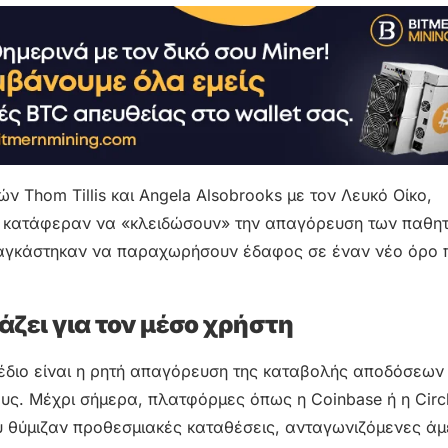
 Thom Tillis και Angela Alsobrooks με τον Λευκό Οίκο,
ες κατάφεραν να «κλειδώσουν» την απαγόρευση των παθη
ναγκάστηκαν να παραχωρήσουν έδαφος σε έναν νέο όρο 
άζει για τον μέσο χρήστη
χέδιο είναι η ρητή απαγόρευση της καταβολής αποδόσεων
υς. Μέχρι σήμερα, πλατφόρμες όπως η Coinbase ή η Circ
θύμιζαν προθεσμιακές καταθέσεις, ανταγωνιζόμενες άμ