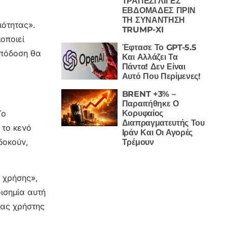
ΤΡΑΠΕΖΙ ΛΙΓΕΣ
ΕΒΔΟΜΑΔΕΣ ΠΡΙΝ
ΤΗ ΣΥΝΑΝΤΗΣΗ
ιότητας».
TRUMP-XI
οποιεί
Έφτασε Το GPT-5.5
απόδοση θα
Και Αλλάζει Τα
Πάντα! Δεν Είναι
Αυτό Που Περίμενες!
BRENT +3% –
Παραιτήθηκε Ο
Κορυφαίος
Το
Διαπραγματευτής Του
 το κενό
Ιράν Και Οι Αγορές
δοκούν,
Τρέμουν
ή χρήσης»,
ισημία αυτή
νας χρήστης