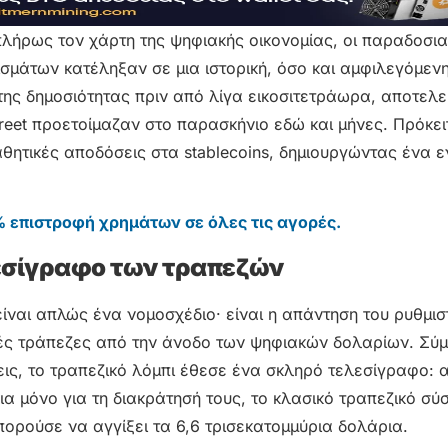
λήρως τον χάρτη της ψηφιακής οικονομίας, οι παραδοσια
ισμάτων κατέληξαν σε μια ιστορική, όσο και αμφιλεγόμεν
της δημοσιότητας πριν από λίγα εικοσιτετράωρα, αποτελε
reet προετοίμαζαν στο παρασκήνιο εδώ και μήνες. Πρόκειτ
αθητικές αποδόσεις στα stablecoins, δημιουργώντας ένα 
 επιστροφή χρημάτων σε όλες τις αγορές.
λεσίγραφο των τραπεζών
ν είναι απλώς ένα νομοσχέδιο· είναι η απάντηση του ρυθμισ
κές τράπεζες από την άνοδο των ψηφιακών δολαρίων. Σύ
ς, το τραπεζικό λόμπι έθεσε ένα σκληρό τελεσίγραφο: 
α μόνο για τη διακράτησή τους, το κλασικό τραπεζικό σύ
πορούσε να αγγίξει τα 6,6 τρισεκατομμύρια δολάρια.