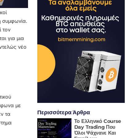
κοί
η συμφωνία.
ί τον
αι για μια
εντελώς νέο
τικού
μφωνα με
Περισσότερα Άρθρα
αν τα
Το Ελληνικό Course
στημα
Day Trading Που
Όλοι Ψάχνανε Και