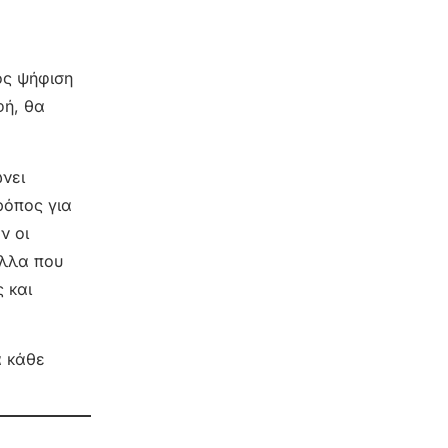
ος ψήφιση
φή, θα
ώνει
τρόπος για
ν οι
ολλα που
 και
α κάθε