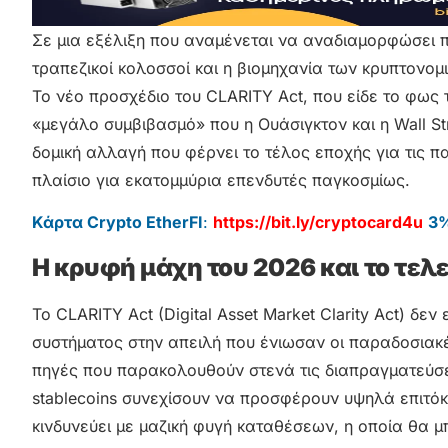
Σε μια εξέλιξη που αναμένεται να αναδιαμορφώσει π
τραπεζικοί κολοσσοί και η βιομηχανία των κρυπτονομ
Το νέο προσχέδιο του CLARITY Act, που είδε το φως 
«μεγάλο συμβιβασμό» που η Ουάσιγκτον και η Wall St
δομική αλλαγή που φέρνει το τέλος εποχής για τις π
πλαίσιο για εκατομμύρια επενδυτές παγκοσμίως.
Κάρτα Crypto EtherFI
:
https://bit.ly/cryptocard4u
3%
Η κρυφή μάχη του 2026 και το τε
Το CLARITY Act (Digital Asset Market Clarity Act) δε
συστήματος στην απειλή που ένιωσαν οι παραδοσια
πηγές που παρακολουθούν στενά τις διαπραγματεύσει
stablecoins συνεχίσουν να προσφέρουν υψηλά επιτόκι
κινδυνεύει με μαζική φυγή καταθέσεων, η οποία θα μ