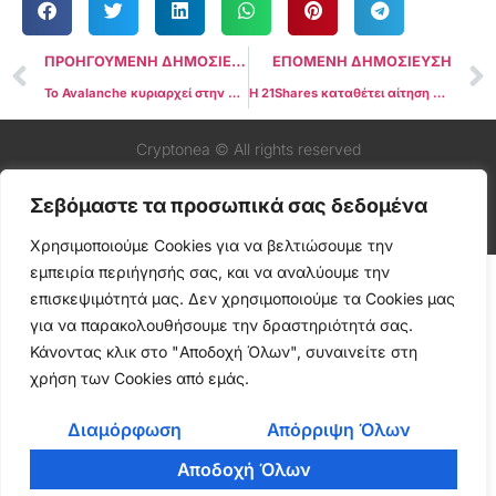
ΠΡΟΗΓΟΥΜΕΝΗ ΔΗΜΟΣΙΕΥΣΗ
ΕΠΟΜΕΝΗ ΔΗΜΟΣΙΕΥΣΗ
Το Avalanche κυριαρχεί στην ανάπτυξη συναλλαγών καθώς η κυβέρνηση των ΗΠΑ υλοποιεί δεδομένα on-chain
Η 21Shares καταθέτει αίτηση για SEI ETF, μπαίνοντας στον ανταγωνισμό με την Canary Capital
Cryptonea © All rights reserved
Σεβόμαστε τα προσωπικά σας δεδομένα
Χρησιμοποιούμε Cookies για να βελτιώσουμε την
εμπειρία περιήγησής σας, και να αναλύουμε την
επισκεψιμότητά μας. Δεν χρησιμοποιούμε τα Cookies μας
για να παρακολουθήσουμε την δραστηριότητά σας.
Κάνοντας κλικ στο "Αποδοχή Όλων", συναινείτε στη
χρήση των Cookies από εμάς.
Διαμόρφωση
Απόρριψη Όλων
Αποδοχή Όλων