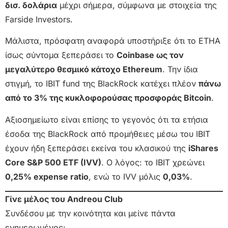
δισ. δολάρια
μέχρι σήμερα, σύμφωνα με στοιχεία της
Farside Investors.
Μάλιστα, πρόσφατη αναφορά υποστήριξε ότι το ETHA
ίσως σύντομα ξεπεράσει το
Coinbase ως τον
μεγαλύτερο θεσμικό κάτοχο Ethereum
. Την ίδια
στιγμή, το IBIT fund της BlackRock κατέχει πλέον
πάνω
από το 3% της κυκλοφορούσας προσφοράς Bitcoin
.
Αξιοσημείωτο είναι επίσης το γεγονός ότι τα ετήσια
έσοδα της BlackRock από προμήθειες μέσω του IBIT
έχουν ήδη ξεπεράσει εκείνα του κλασικού της
iShares
Core S&P 500 ETF (IVV)
. Ο λόγος: το IBIT χρεώνει
0,25% expense ratio
, ενώ το IVV μόλις
0,03%
.
Γίνε μέλος του Andreou Club
Συνδέσου με την κοινότητα και μείνε πάντα
ενημερωμένος: