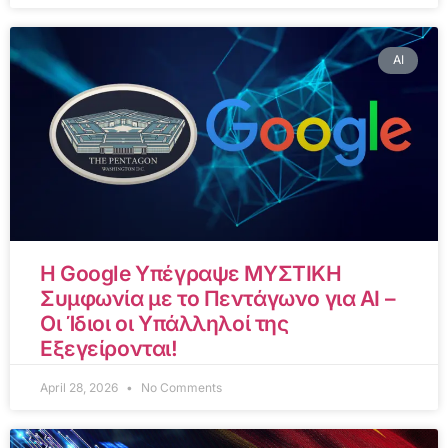
AI
Η Google Υπέγραψε ΜΥΣΤΙΚΗ
Συμφωνία με το Πεντάγωνο για AI –
Οι Ίδιοι οι Υπάλληλοί της
Εξεγείρονται!
April 28, 2026
No Comments