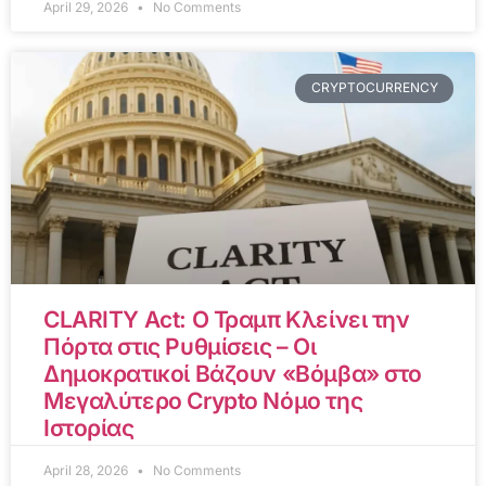
April 29, 2026
No Comments
CRYPTOCURRENCY
CLARITY Act: Ο Τραμπ Κλείνει την
Πόρτα στις Ρυθμίσεις – Οι
Δημοκρατικοί Βάζουν «Βόμβα» στο
Μεγαλύτερο Crypto Νόμο της
Ιστορίας
April 28, 2026
No Comments