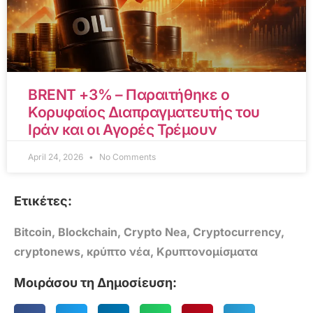
BRENT +3% – Παραιτήθηκε ο
Κορυφαίος Διαπραγματευτής του
Ιράν και οι Αγορές Τρέμουν
April 24, 2026
No Comments
Ετικέτες:
Bitcoin
,
Blockchain
,
Crypto Nea
,
Cryptocurrency
,
cryptonews
,
κρύπτο νέα
,
Κρυπτονομίσματα
Μοιράσου τη Δημοσίευση: