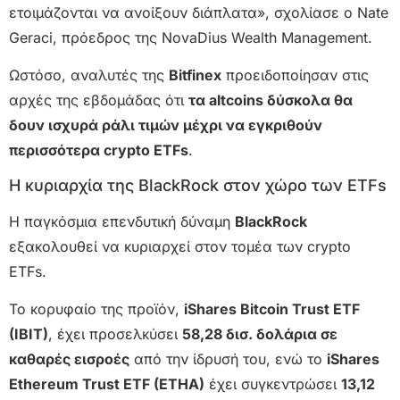
ετοιμάζονται να ανοίξουν διάπλατα», σχολίασε ο Nate
Geraci, πρόεδρος της NovaDius Wealth Management.
Ωστόσο, αναλυτές της
Bitfinex
προειδοποίησαν στις
αρχές της εβδομάδας ότι
τα altcoins δύσκολα θα
δουν ισχυρά ράλι τιμών μέχρι να εγκριθούν
περισσότερα crypto ETFs
.
Η κυριαρχία της BlackRock στον χώρο των ETFs
Η παγκόσμια επενδυτική δύναμη
BlackRock
εξακολουθεί να κυριαρχεί στον τομέα των crypto
ETFs.
Το κορυφαίο της προϊόν,
iShares Bitcoin Trust ETF
(IBIT)
, έχει προσελκύσει
58,28 δισ. δολάρια σε
καθαρές εισροές
από την ίδρυσή του, ενώ το
iShares
Ethereum Trust ETF (ETHA)
έχει συγκεντρώσει
13,12