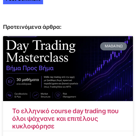
Προτεινόμενα άρθρα:
ΜΑΘΑΊΝΩ
Το ελληνικό course day trading που
όλοι ψάχνανε και επιτέλους
κυκλοφόρησε