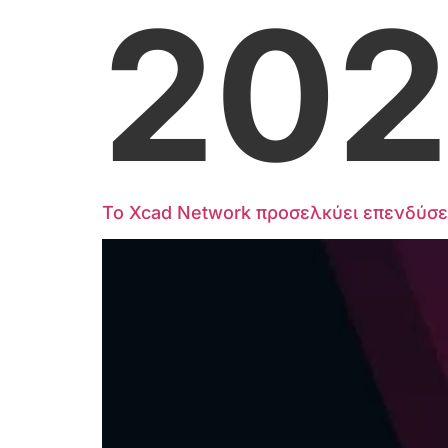
20
Το Xcad Network προσελκύει επενδύσει