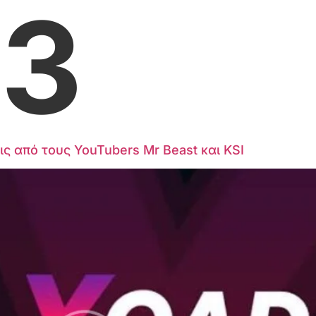
23
ς από τους YouTubers Mr Beast και KSI