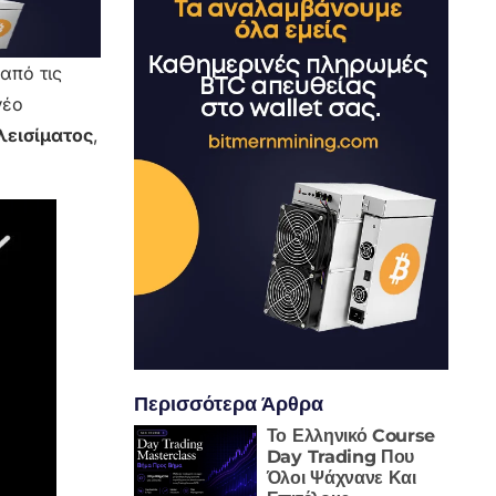
από τις
νέο
λεισίματος
,
Περισσότερα Άρθρα
Το Ελληνικό Course
Day Trading Που
Όλοι Ψάχνανε Και