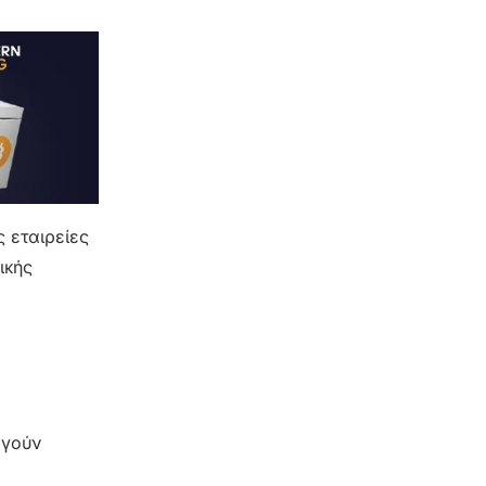
ς εταιρείες
ικής
ργούν