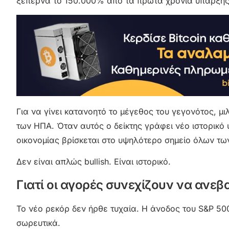
ξεπερνά το 150.000% από τα πρώτα χρόνια ύπαρξής
Για να γίνει κατανοητό το μέγεθος του γεγονότος, μι
των ΗΠΑ. Όταν αυτός ο δείκτης γράφει νέο ιστορικό υ
οικονομίας βρίσκεται στο υψηλότερο σημείο όλων τω
Δεν είναι απλώς bullish. Είναι ιστορικό.
Γιατί οι αγορές συνεχίζουν να ανεβ
Το νέο ρεκόρ δεν ήρθε τυχαία. Η άνοδος του S&P 5
σωρευτικά.