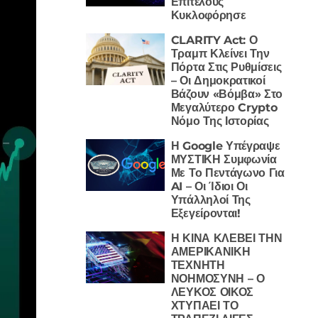
Επιτέλους
Κυκλοφόρησε
CLARITY Act: Ο
Τραμπ Κλείνει Την
Πόρτα Στις Ρυθμίσεις
– Οι Δημοκρατικοί
Βάζουν «Βόμβα» Στο
Μεγαλύτερο Crypto
Νόμο Της Ιστορίας
Η Google Υπέγραψε
ΜΥΣΤΙΚΗ Συμφωνία
Με Το Πεντάγωνο Για
AI – Οι Ίδιοι Οι
Υπάλληλοί Της
Εξεγείρονται!
Η ΚΙΝΑ ΚΛΕΒΕΙ ΤΗΝ
ΑΜΕΡΙΚΑΝΙΚΗ
ΤΕΧΝΗΤΗ
ΝΟΗΜΟΣΥΝΗ – Ο
ΛΕΥΚΟΣ ΟΙΚΟΣ
ΧΤΥΠΑΕΙ ΤΟ