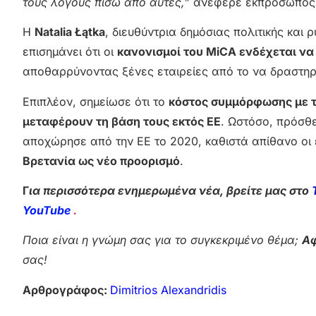
τους λόγους πίσω από αυτές,”
ανέφερε εκπρόσωπος τ
Η
Natalia Łątka
, διευθύντρια δημόσιας πολιτικής και
επισημάνει ότι οι
κανονισμοί του MiCA ενδέχεται ν
αποθαρρύνοντας ξένες εταιρείες από το να δραστηρ
Επιπλέον, σημείωσε ότι το
κόστος συμμόρφωσης με 
μεταφέρουν τη βάση τους εκτός ΕΕ
. Ωστόσο, πρόσθε
αποχώρησε από την ΕΕ το 2020, καθιστά απίθανο οι 
Βρετανία ως νέο προορισμό
.
Γ
ια περισσότερα ενημερωμένα νέα, βρείτε μας στο
YouTube
.
Ποια είναι η γνώμη σας για το συγκεκριμένο θέμα;
Αφ
σας!
Αρθρογράφος:
Dimitrios Alexandridis