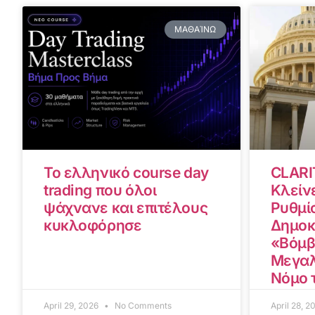
ΜΑΘΑΊΝΩ
Το ελληνικό course day
CLARI
trading που όλοι
Κλείνε
ψάχνανε και επιτέλους
Ρυθμίσ
κυκλοφόρησε
Δημοκ
«Βόμβ
Μεγαλ
Νόμο 
April 29, 2026
No Comments
April 28, 