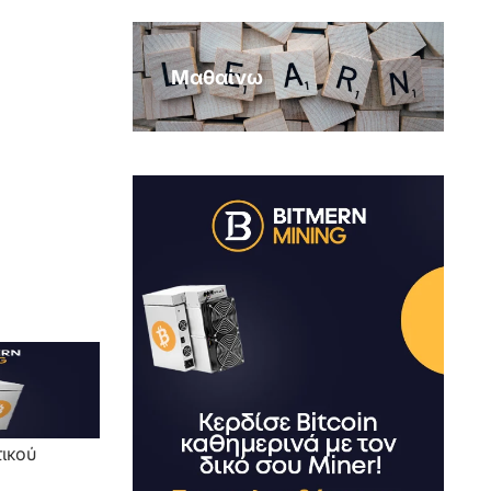
Μαθαίνω
τικού