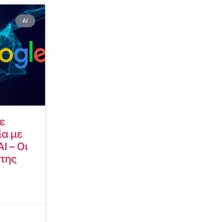
AI
ε
α με
I – Οι
 της