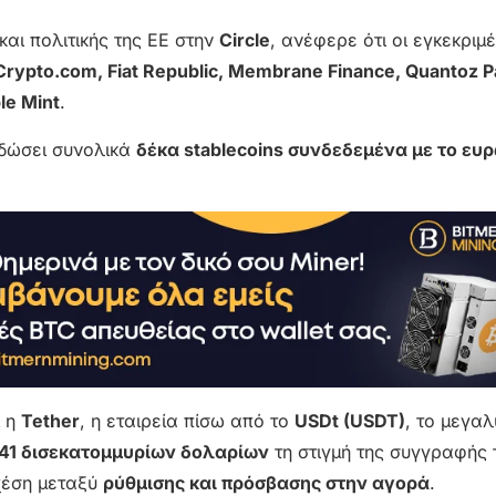
και πολιτικής της ΕΕ στην
Circle
, ανέφερε ότι οι εγκεκριμ
, Crypto.com, Fiat Republic, Membrane Finance, Quantoz 
le Mint
.
κδώσει συνολικά
δέκα stablecoins συνδεδεμένα με το ευ
ι η
Tether
, η εταιρεία πίσω από το
USDt (USDT)
, το μεγα
41 δισεκατομμυρίων δολαρίων
τη στιγμή της συγγραφής 
χέση μεταξύ
ρύθμισης και πρόσβασης στην αγορά
.