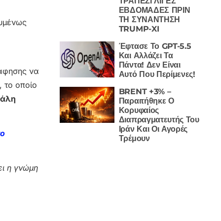
ΤΡΑΠΕΖΙ ΛΙΓΕΣ
ΕΒΔΟΜΑΔΕΣ ΠΡΙΝ
ΤΗ ΣΥΝΑΝΤΗΣΗ
ουμένως
TRUMP-XI
,
Έφτασε Το GPT-5.5
Και Αλλάζει Τα
Πάντα! Δεν Είναι
ράφησης να
Αυτό Που Περίμενες!
, το οποίο
BRENT +3% –
άλη
Παραιτήθηκε Ο
Κορυφαίος
Διαπραγματευτής Του
Ιράν Και Οι Αγορές
το
Τρέμουν
ι η γνώμη