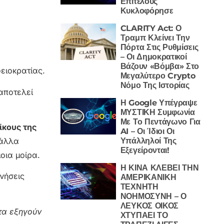
Επιτέλους
Κυκλοφόρησε
CLARITY Act: Ο
Τραμπ Κλείνει Την
Πόρτα Στις Ρυθμίσεις
– Οι Δημοκρατικοί
Βάζουν «Βόμβα» Στο
ειοκρατίας.
Μεγαλύτερο Crypto
Νόμο Της Ιστορίας
 αποτελεί
Η Google Υπέγραψε
ΜΥΣΤΙΚΗ Συμφωνία
Με Το Πεντάγωνο Για
ίκους της
AI – Οι Ίδιοι Οι
Υπάλληλοί Της
 άλλα
Εξεγείρονται!
οια μοίρα.
Η ΚΙΝΑ ΚΛΕΒΕΙ ΤΗΝ
νήσεις
ΑΜΕΡΙΚΑΝΙΚΗ
ΤΕΧΝΗΤΗ
ΝΟΗΜΟΣΥΝΗ – Ο
ΛΕΥΚΟΣ ΟΙΚΟΣ
τα εξηγούν
ΧΤΥΠΑΕΙ ΤΟ