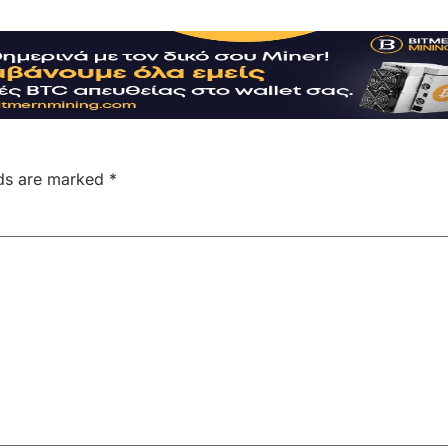
lds are marked
*