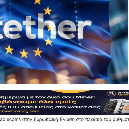
tablecoins στην Ευρωπαϊκή Ένωση στο πλαίσιο του ρυθμισ