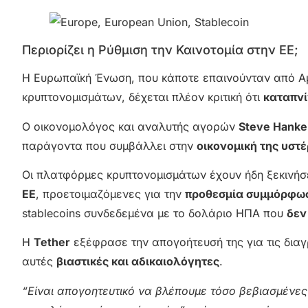
Περιορίζει η Ρύθμιση την Καινοτομία στην ΕΕ;
Η Ευρωπαϊκή Ένωση, που κάποτε επαινούνταν από Α
κρυπτονομισμάτων, δέχεται πλέον κριτική ότι
καταπνί
Ο οικονομολόγος και αναλυτής αγορών
Steve Hanke
παράγοντα που συμβάλλει στην
οικονομική της υστ
Οι πλατφόρμες κρυπτονομισμάτων έχουν ήδη ξεκινήσ
ΕΕ
, προετοιμαζόμενες για την
προθεσμία συμμόρφωσ
stablecoins συνδεδεμένα με το δολάριο ΗΠΑ που
δεν
Η
Tether
εξέφρασε την απογοήτευσή της για τις διαγ
αυτές
βιαστικές και αδικαιολόγητες
.
“Είναι απογοητευτικό να βλέπουμε τόσο βεβιασμένες 