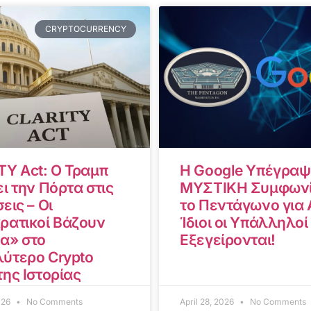
CRYPTOCURRENCY
TY Act: Ο Τραμπ
Η Google Υπέγραψ
ι την Πόρτα στις
ΜΥΣΤΙΚΗ Συμφωνί
εις – Οι
το Πεντάγωνο για A
ρατικοί Βάζουν
Ίδιοι οι Υπάλληλοί
α» στο
Εξεγείρονται!
ύτερο Crypto
της Ιστορίας
2026
No Comments
April 28, 2026
No Comments