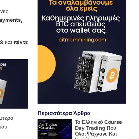
ένες
Payments,
ρώ
και
πέντε
Περισσότερα Άρθρα
λύτερο
Το Ελληνικό Course
του
Day Trading Που
Όλοι Ψάχνανε Και