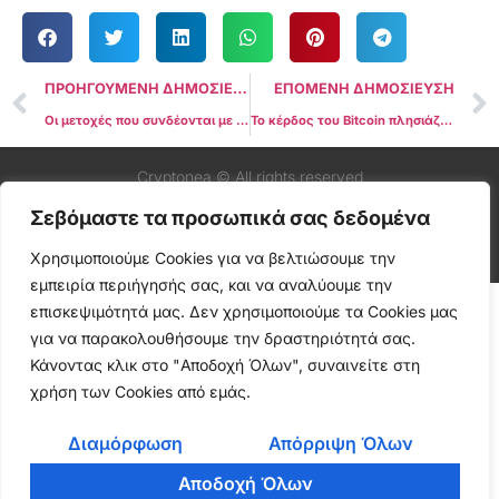
ΠΡΟΗΓΟΥΜΕΝΗ ΔΗΜΟΣΙΕΥΣΗ
ΕΠΟΜΕΝΗ ΔΗΜΟΣΙΕΥΣΗ
Οι μετοχές που συνδέονται με κρύπτο βλέπουν ράλι τιμών καθώς το Bitcoin ξεπερνά τα 66 χιλιάδες δολάρια
Το κέρδος του Bitcoin πλησιάζει στο ανώτατο όριο των $74.000 καθώς οι κερδοσκόποι μεταφέρουν $500 εκατομμύρια στην Binance
Cryptonea © All rights reserved
Σεβόμαστε τα προσωπικά σας δεδομένα
Χρησιμοποιούμε Cookies για να βελτιώσουμε την
εμπειρία περιήγησής σας, και να αναλύουμε την
επισκεψιμότητά μας. Δεν χρησιμοποιούμε τα Cookies μας
για να παρακολουθήσουμε την δραστηριότητά σας.
Κάνοντας κλικ στο "Αποδοχή Όλων", συναινείτε στη
χρήση των Cookies από εμάς.
Διαμόρφωση
Απόρριψη Όλων
Αποδοχή Όλων