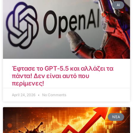
AI
Έφτασε το GPT-5.5 και αλλάζει τα
πάντα! Δεν είναι αυτό που
περίμενες!
April 24, 2026
No Comments
ΝΈΑ