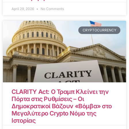
April 29, 2026
No Comments
CRYPTOCURRENCY
CLARITY Act: Ο Τραμπ Κλείνει την
Πόρτα στις Ρυθμίσεις – Οι
Δημοκρατικοί Βάζουν «Βόμβα» στο
Μεγαλύτερο Crypto Νόμο της
Ιστορίας