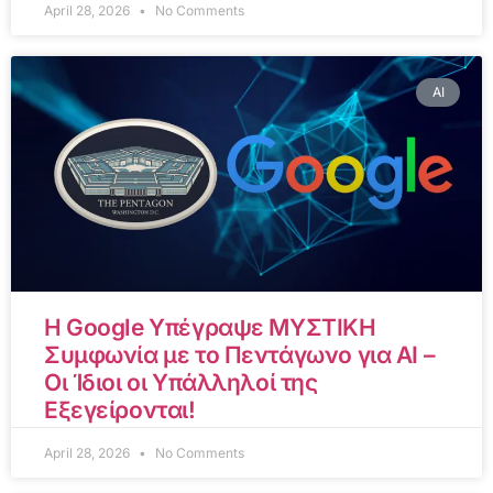
April 28, 2026
No Comments
AI
Η Google Υπέγραψε ΜΥΣΤΙΚΗ
Συμφωνία με το Πεντάγωνο για AI –
Οι Ίδιοι οι Υπάλληλοί της
Εξεγείρονται!
April 28, 2026
No Comments