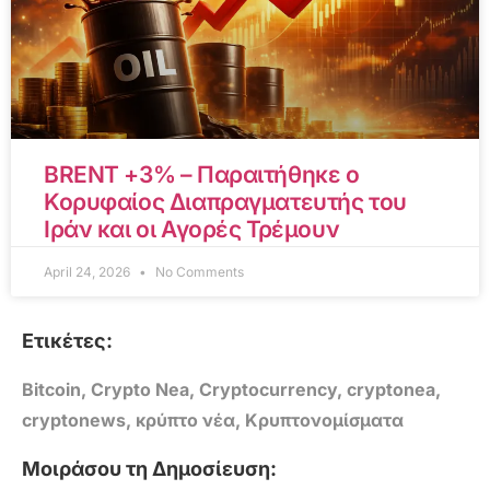
BRENT +3% – Παραιτήθηκε ο
Κορυφαίος Διαπραγματευτής του
Ιράν και οι Αγορές Τρέμουν
April 24, 2026
No Comments
Ετικέτες:
Bitcoin
,
Crypto Nea
,
Cryptocurrency
,
cryptonea
,
cryptonews
,
κρύπτο νέα
,
Κρυπτονομίσματα
Μοιράσου τη Δημοσίευση: