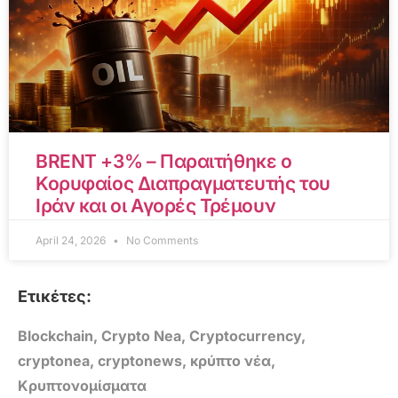
BRENT +3% – Παραιτήθηκε ο
Κορυφαίος Διαπραγματευτής του
Ιράν και οι Αγορές Τρέμουν
April 24, 2026
No Comments
Ετικέτες:
Blockchain
,
Crypto Nea
,
Cryptocurrency
,
cryptonea
,
cryptonews
,
κρύπτο νέα
,
Κρυπτονομίσματα