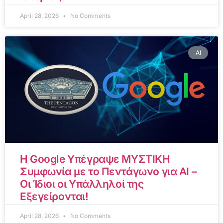
April 28, 2026
No Comments
AI
Η Google Υπέγραψε ΜΥΣΤΙΚΗ
Συμφωνία με το Πεντάγωνο για AI –
Οι Ίδιοι οι Υπάλληλοί της
Εξεγείρονται!
April 28, 2026
No Comments