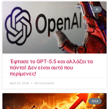
AI
Έφτασε το GPT-5.5 και αλλάζει τα
πάντα! Δεν είναι αυτό που
περίμενες!
April 24, 2026
No Comments
ΝΈΑ