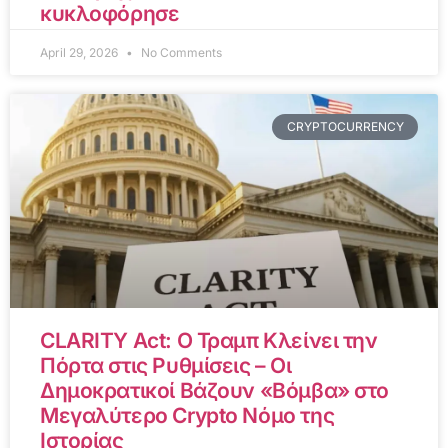
κυκλοφόρησε
April 29, 2026
No Comments
CRYPTOCURRENCY
CLARITY Act: Ο Τραμπ Κλείνει την
Πόρτα στις Ρυθμίσεις – Οι
Δημοκρατικοί Βάζουν «Βόμβα» στο
Μεγαλύτερο Crypto Νόμο της
Ιστορίας