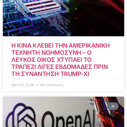
Η ΚΙΝΑ ΚΛΕΒΕΙ ΤΗΝ ΑΜΕΡΙΚΑΝΙΚΗ
ΤΕΧΝΗΤΗ ΝΟΗΜΟΣΥΝΗ – Ο
ΛΕΥΚΟΣ ΟΙΚΟΣ ΧΤΥΠΑΕΙ ΤΟ
ΤΡΑΠΕΖΙ ΛΙΓΕΣ ΕΒΔΟΜΑΔΕΣ ΠΡΙΝ
ΤΗ ΣΥΝΑΝΤΗΣΗ TRUMP-XI
April 24, 2026
No Comments
AI