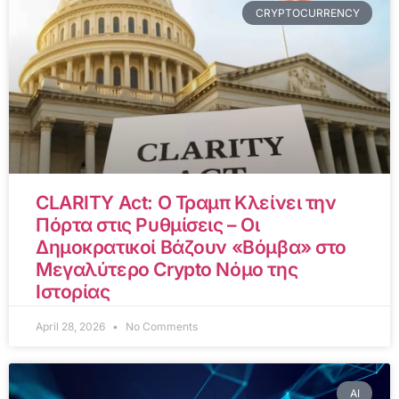
CRYPTOCURRENCY
CLARITY Act: Ο Τραμπ Κλείνει την
Πόρτα στις Ρυθμίσεις – Οι
Δημοκρατικοί Βάζουν «Βόμβα» στο
Μεγαλύτερο Crypto Νόμο της
Ιστορίας
April 28, 2026
No Comments
AI