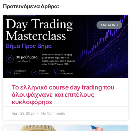
Προτεινόμενα άρθρα:
ΜΑΘΑΊΝΩ
Το ελληνικό course day trading που
όλοι ψάχνανε και επιτέλους
κυκλοφόρησε
April 29, 2026
No Comments