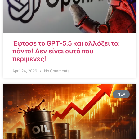
Έφτασε το GPT-5.5 και αλλάζει τα
πάντα! Δεν είναι αυτό που
περίμενες!
April 24, 2026
No Comments
ΝΈΑ