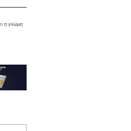
ι η γνώμη