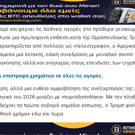
ισμό και φέρνει τις διεθνείς αγορές στα πρόθυρα γενικευ
λυσε μια πρωτοφανή επίθεση κατά της Ομοσπονδιακής Τ
χαρακτηρίζεται από πολλούς ως «τελεσίγραφο», ο Αμερικ
άμεσα μια έκτακτη, ειδική συνεδρίαση με μοναδικό σκοπό 
υγκίνησης αλλά και ανησυχίας στους επενδυτές των crypt
 επιστροφή χρημάτων σε όλες τις αγορές.
ηση, αλλά μια ευθεία αμφισβήτηση της ανεξαρτησίας της 
σκηνικό του 2026 μοιάζει με «πυριτιδαποθήκη». Με τον πλ
 δείχνει τα πρώτα σοβαρά σημάδια κόπωσης, ο Τραμπ φαί
φθηνό χρήμα» εδώ και τώρα.