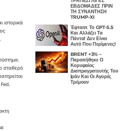
ΤΡΑΠΕΖΙ ΛΙΓΕΣ
ΕΒΔΟΜΑΔΕΣ ΠΡΙΝ
ΤΗ ΣΥΝΑΝΤΗΣΗ
TRUMP-XI
ι ιστορικά
Έφτασε Το GPT-5.5
ρος
Και Αλλάζει Τα
Πάντα! Δεν Είναι
,
Αυτό Που Περίμενες!
BRENT +3% –
σύστημα.
Παραιτήθηκε Ο
Κορυφαίος
το σταθερό
Διαπραγματευτής Του
ρατηρείται
Ιράν Και Οι Αγορές
Τρέμουν
 Fed.
ακτη
με