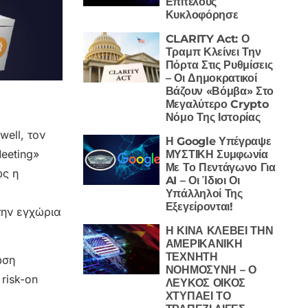
Επιτέλους
Κυκλοφόρησε
CLARITY Act: Ο
Τραμπ Κλείνει Την
Πόρτα Στις Ρυθμίσεις
– Οι Δημοκρατικοί
Βάζουν «Βόμβα» Στο
Μεγαλύτερο Crypto
Νόμο Της Ιστορίας
ell, τον
Η Google Υπέγραψε
eeting»
ΜΥΣΤΙΚΗ Συμφωνία
Με Το Πεντάγωνο Για
ως η
AI – Οι Ίδιοι Οι
Υπάλληλοί Της
Εξεγείρονται!
την εγχώρια
Η ΚΙΝΑ ΚΛΕΒΕΙ ΤΗΝ
ΑΜΕΡΙΚΑΝΙΚΗ
ΤΕΧΝΗΤΗ
ωση
ΝΟΗΜΟΣΥΝΗ – Ο
risk-on
ΛΕΥΚΟΣ ΟΙΚΟΣ
ΧΤΥΠΑΕΙ ΤΟ