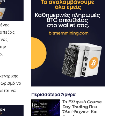
μένης
ράπεζας
ανός
την
o.
κεντρικής
ηθωρισμό να
νεται να
Περισσότερα Άρθρα
Το Ελληνικό Course
Day Trading Που
Όλοι Ψάχνανε Και