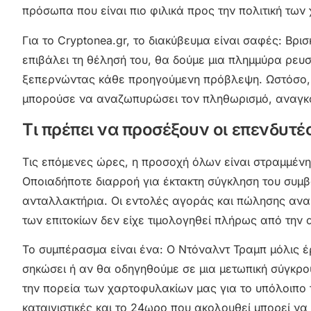
πρόσωπα που είναι πιο φιλικά προς την πολιτική των
Για το Cryptonea.gr, το διακύβευμα είναι σαφές: Βρι
επιβάλει τη θέλησή του, θα δούμε μια πλημμύρα ρευστ
ξεπερνώντας κάθε προηγούμενη πρόβλεψη. Ωστόσο, ο
μπορούσε να αναζωπυρώσει τον πληθωρισμό, αναγκά
Τι πρέπει να προσέξουν οι επενδυτέ
Τις επόμενες ώρες, η προσοχή όλων είναι στραμμένη
Οποιαδήποτε διαρροή για έκτακτη σύγκληση του συμβο
ανταλλακτήρια. Οι εντολές αγοράς και πώλησης ανα
των επιτοκίων δεν είχε τιμολογηθεί πλήρως από την 
Το συμπέρασμα είναι ένα: Ο Ντόναλντ Τραμπ μόλις έρι
σηκώσει ή αν θα οδηγηθούμε σε μια μετωπική σύγκρου
την πορεία των χαρτοφυλακίων μας για το υπόλοιπο τ
καταιγιστικές και το 24ωρο που ακολουθεί μπορεί ν