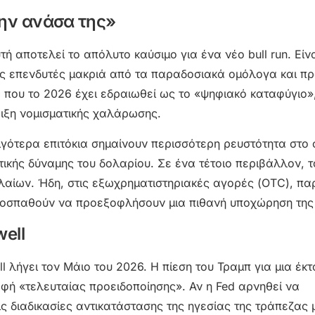
την ανάσα της»
ή αποτελεί το απόλυτο καύσιμο για ένα νέο bull run. Είνα
ους επενδυτές μακριά από τα παραδοσιακά ομόλογα και π
, που το 2026 έχει εδραιωθεί ως το «ψηφιακό καταφύγιο»
ειξη νομισματικής χαλάρωσης.
ιγότερα επιτόκια σημαίνουν περισσότερη ρευστότητα στο 
ικής δύναμης του δολαρίου. Σε ένα τέτοιο περιβάλλον, 
αλαίων. Ήδη, στις εξωχρηματιστηριακές αγορές (OTC), πα
προσπαθούν να προεξοφλήσουν μια πιθανή υποχώρηση της
well
l λήγει τον Μάιο του 2026. Η πίεση του Τραμπ για μια έκτ
φή «τελευταίας προειδοποίησης». Αν η Fed αρνηθεί να
ς διαδικασίες αντικατάστασης της ηγεσίας της τράπεζας 