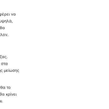
φέρει να
 υψηλά,
 θα
λλον.
ζας.
 στα
ης μείωσης
 θα το
θα κρίνει
αι