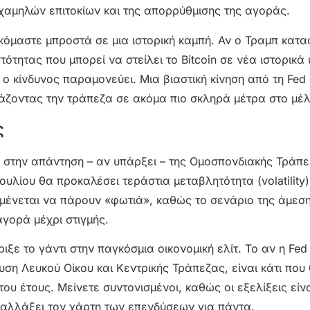
 χαμηλών επιτοκίων και της απορρύθμισης της αγοράς.
σκόμαστε μπροστά σε μια ιστορική καμπή. Αν ο Τραμπ κατα
ότητας που μπορεί να στείλει το Bitcoin σε νέα ιστορικά
 κίνδυνος παραμονεύει. Μια βιαστική κίνηση από τη Fed
ζοντας την τράπεζα σε ακόμα πιο σκληρά μέτρα στο μέ
ς
 στην απάντηση – αν υπάρξει – της Ομοσπονδιακής Τράπε
υλίου θα προκαλέσει τεράστια μεταβλητότητα (volatility)
μένεται να πάρουν «φωτιά», καθώς το σενάριο της άμεσ
αγορά μέχρι στιγμής.
ξε το γάντι στην παγκόσμια οικονομική ελίτ. Το αν η Fed
ση Λευκού Οίκου και Κεντρικής Τράπεζας, είναι κάτι που 
ου έτους. Μείνετε συντονισμένοι, καθώς οι εξελίξεις είν
α αλλάξει τον χάρτη των επενδύσεων για πάντα.