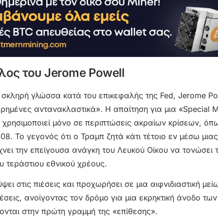
ρόλος του Jerome Powell
σκληρή γλώσσα κατά του επικεφαλής της Fed, Jerome Pow
ρημένες αντανακλαστικά». Η απαίτηση για μια «Special M
d χρησιμοποιεί μόνο σε περιπτώσεις ακραίων κρίσεων, όπ
8. Το γεγονός ότι ο Τραμπ ζητά κάτι τέτοιο εν μέσω μιας
χνει την επείγουσα ανάγκη του Λευκού Οίκου να τονώσει 
υ τεράστιου εθνικού χρέους.
ψει στις πιέσεις και προχωρήσει σε μια αιφνιδιαστική μεί
έσεις, ανοίγοντας τον δρόμο για μια εκρηκτική άνοδο των 
σκονται στην πρώτη γραμμή της «επίθεσης».