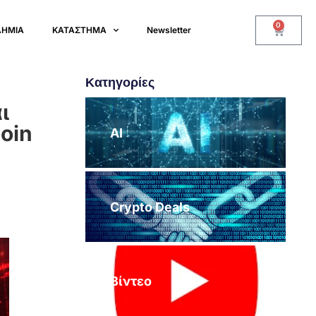
0
ΔΗΜΙΑ
ΚΑΤΑΣΤΗΜΑ
Newsletter
Κατηγορίες
ι
oin
AI
Crypto Deals
Βίντεο