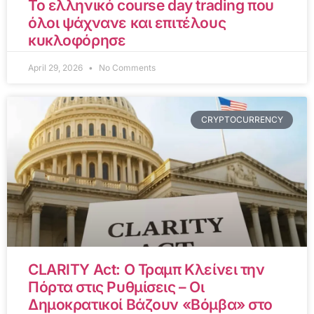
Το ελληνικό course day trading που
όλοι ψάχνανε και επιτέλους
κυκλοφόρησε
April 29, 2026
No Comments
CRYPTOCURRENCY
CLARITY Act: Ο Τραμπ Κλείνει την
Πόρτα στις Ρυθμίσεις – Οι
Δημοκρατικοί Βάζουν «Βόμβα» στο