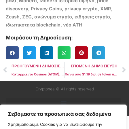
ράλι
,
Monero
,
Monero ιστορικό υψηλό
,
price
discovery
,
Privacy Coins
,
privacy crypto
,
XMR
,
Zcash
,
ZEC
,
ανώνυμα crypto
,
ειδήσεις crypto
,
ιδιωτικότητα blockchain
,
νέο ATH
Μοιράσου τη Δημοσίευση:
ΠΡΟΗΓΟΥΜΕΝΗ ΔΗΜΟΣΙΕΥΣΗ
ΕΠΟΜΕΝΗ ΔΗΜΟΣΙΕΥΣΗ
Καταρρέει το Cosmos (ATOM); Δηλώσεις-σοκ, projects που κλείνουν και ένα ecosystem που χάνει έδαφος
Πάνω από $1,19 δισ. σε token unlocks αυτή την εβδομάδα: Το ONDO απειλεί με σοκ προσφοράς την αγορά
Cryptonea © All rights reserved
Σεβόμαστε τα προσωπικά σας δεδομένα
Χρησιμοποιούμε Cookies για να βελτιώσουμε την