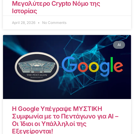
Μεγαλύτερο Crypto Νόμο της
Ιστορίας
April 28, 2026
No Comments
AI
Η Google Υπέγραψε ΜΥΣΤΙΚΗ
Συμφωνία με το Πεντάγωνο για AI –
Οι Ίδιοι οι Υπάλληλοί της
Εξεγείρονται!