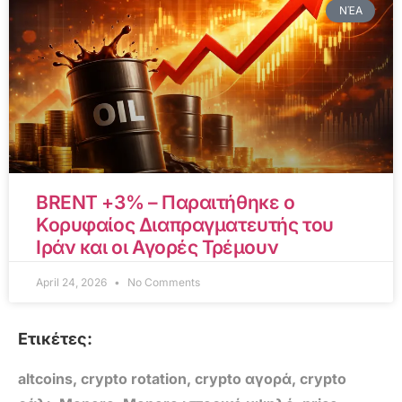
ΝΈΑ
BRENT +3% – Παραιτήθηκε ο
Κορυφαίος Διαπραγματευτής του
Ιράν και οι Αγορές Τρέμουν
April 24, 2026
No Comments
Ετικέτες:
altcoins
,
crypto rotation
,
crypto αγορά
,
crypto