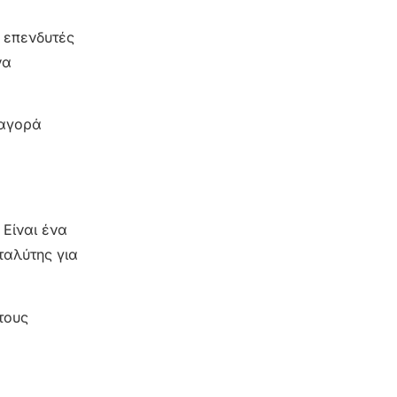
ς επενδυτές
να
 αγορά
 Είναι ένα
ταλύτης για
τους
.