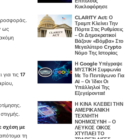
Επιτέλους
Κυκλοφόρησε
CLARITY Act: Ο
 προσφοράς.
Τραμπ Κλείνει Την
ν ως
Πόρτα Στις Ρυθμίσεις
– Οι Δημοκρατικοί
 ακόμη
Βάζουν «Βόμβα» Στο
Μεγαλύτερο Crypto
Νόμο Της Ιστορίας
Η Google Υπέγραψε
ΜΥΣΤΙΚΗ Συμφωνία
ι για τις
17
Με Το Πεντάγωνο Για
AI – Οι Ίδιοι Οι
αρίου,
Υπάλληλοί Της
Εξεγείρονται!
Η ΚΙΝΑ ΚΛΕΒΕΙ ΤΗΝ
οτίμησης.
ΑΜΕΡΙΚΑΝΙΚΗ
στιγμής.
ΤΕΧΝΗΤΗ
ΝΟΗΜΟΣΥΝΗ – Ο
ε σχέση με
ΛΕΥΚΟΣ ΟΙΚΟΣ
ΧΤΥΠΑΕΙ ΤΟ
 απότομα τη