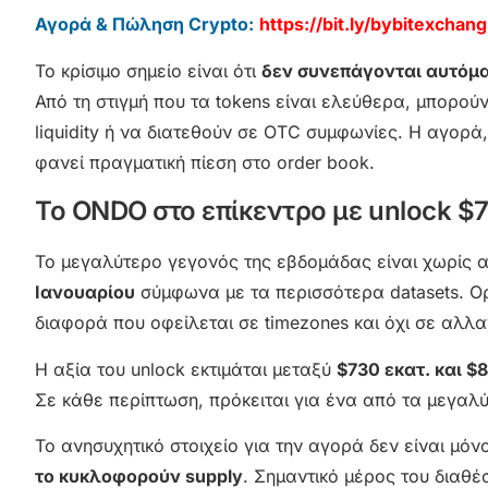
Αγορά & Πώληση Crypto:
https://bit.ly/bybitexchang
Το κρίσιμο σημείο είναι ότι
δεν συνεπάγονται αυτόμ
Από τη στιγμή που τα tokens είναι ελεύθερα, μπορο
liquidity ή να διατεθούν σε OTC συμφωνίες. Η αγορ
φανεί πραγματική πίεση στο order book.
Το ONDO στο επίκεντρο με unlock $
Το μεγαλύτερο γεγονός της εβδομάδας είναι χωρίς 
Ιανουαρίου
σύμφωνα με τα περισσότερα datasets. Ορ
διαφορά που οφείλεται σε timezones και όχι σε αλλαγ
Η αξία του unlock εκτιμάται μεταξύ
$730 εκατ. και $
Σε κάθε περίπτωση, πρόκειται για ένα από τα μεγαλύ
Το ανησυχητικό στοιχείο για την αγορά δεν είναι μό
το κυκλοφορούν supply
. Σημαντικό μέρος του διαθ