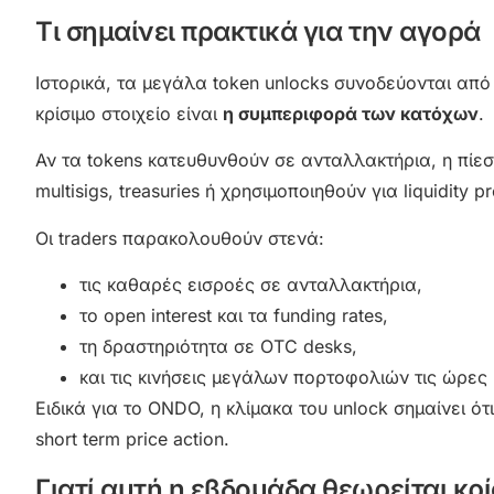
Τι σημαίνει πρακτικά για την αγορά
Ιστορικά, τα μεγάλα token unlocks συνοδεύονται απ
κρίσιμο στοιχείο είναι
η συμπεριφορά των κατόχων
.
Αν τα tokens κατευθυνθούν σε ανταλλακτήρια, η πίε
multisigs, treasuries ή χρησιμοποιηθούν για liquidity 
Οι traders παρακολουθούν στενά:
τις καθαρές εισροές σε ανταλλακτήρια,
το open interest και τα funding rates,
τη δραστηριότητα σε OTC desks,
και τις κινήσεις μεγάλων πορτοφολιών τις ώρες 
Ειδικά για το ONDO, η κλίμακα του unlock σημαίνει 
short term price action.
Γιατί αυτή η εβδομάδα θεωρείται κρί