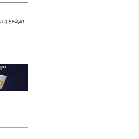
ι η γνώμη