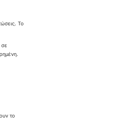
τώσεις. Το
 σε
ερημένη.
ουν το