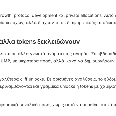
th, protocol development και private allocations. Αυτό σ
ρία κατόχων, αλλά διαχέονται σε διαφορετικούς αποδέκτε
α άλλα tokens ξεκλειδώνουν
s και σε άλλα γνωστά ονόματα της αγοράς. Σε εβδομαδι
TRUMP
, με μικρότερα ποσά, αλλά ικανά να δημιουργήσουν 
λύτερα cliff unlocks. Σε ορισμένες αναλύσεις, το εβδο
εριλαμβάνονται και γραμμικά unlocks ή tokens με χαμηλ
αφορετικά συνολικά ποσά, χωρίς αυτό να σημαίνει ότι κάπ