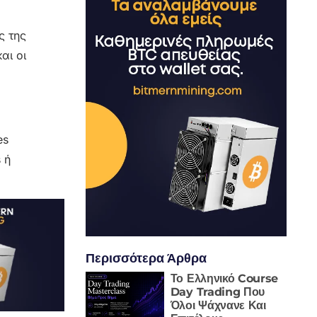
ς της
αι οι
es
 ή
Περισσότερα Άρθρα
Το Ελληνικό Course
Day Trading Που
Όλοι Ψάχνανε Και