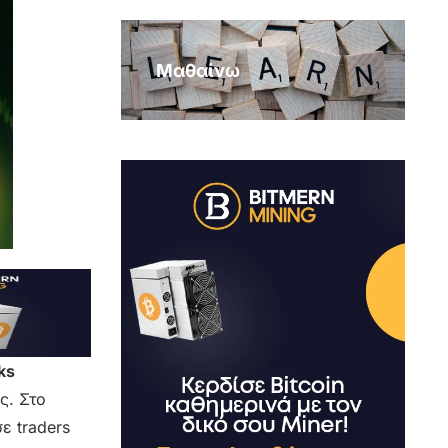
Μαθαίνω
ks
ς. Στο
ε traders