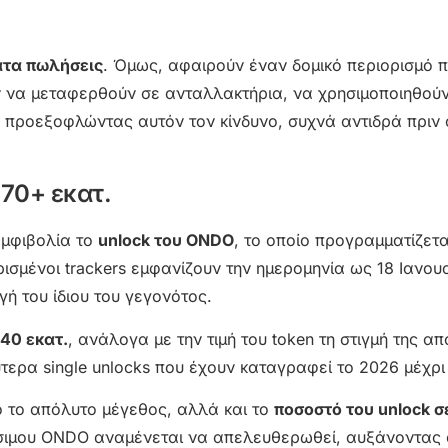
ατα πωλήσεις
. Όμως, αφαιρούν έναν δομικό περιορισμό
ύν να μεταφερθούν σε ανταλλακτήρια, να χρησιμοποιηθού
ά, προεξοφλώντας αυτόν τον κίνδυνο, συχνά αντιδρά πριν
770+ εκατ.
αμφιβολία το
unlock του ONDO
, το οποίο προγραμματίζετα
ισμένοι trackers εμφανίζουν την ημερομηνία ως 18 Ιανου
ή του ίδιου του γεγονότος.
840 εκατ.
, ανάλογα με την τιμή του token τη στιγμή της απ
τερα single unlocks που έχουν καταγραφεί το 2026 μέχρι 
νο το απόλυτο μέγεθος, αλλά και το
ποσοστό του unlock σ
έσιμου ONDO αναμένεται να απελευθερωθεί, αυξάνοντας