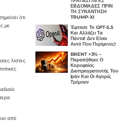
ΤΡΑΠΕΖΙ ΛΙΓΕΣ
ΕΒΔΟΜΑΔΕΣ ΠΡΙΝ
ΤΗ ΣΥΝΑΝΤΗΣΗ
TRUMP-XI
ημαίνει ότι
ς με
Έφτασε Το GPT-5.5
Και Αλλάζει Τα
Πάντα! Δεν Είναι
Αυτό Που Περίμενες!
BRENT +3% –
Παραιτήθηκε Ο
αίες λίστες
Κορυφαίος
τοπικές
Διαπραγματευτής Του
Ιράν Και Οι Αγορές
Τρέμουν
μαδιαίο
ότερα
οιο από