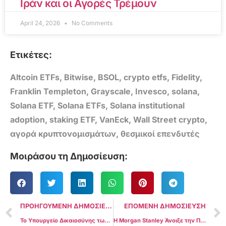
Ιράν και οι Αγορές Τρέμουν
April 24, 2026
No Comments
Ετικέτες:
Altcoin ETFs
,
Bitwise
,
BSOL
,
crypto etfs
,
Fidelity
,
Franklin Templeton
,
Grayscale
,
Invesco
,
solana
,
Solana ETF
,
Solana ETFs
,
Solana institutional
adoption
,
staking ETF
,
VanEck
,
Wall Street crypto
,
αγορά κρυπτονομισμάτων
,
θεσμικοί επενδυτές
Μοιράσου τη Δημοσίευση:
ΠΡΟΗΓΟΥΜΕΝΗ ΔΗΜΟΣΙΕΥΣΗ
ΕΠΟΜΕΝΗ ΔΗΜΟΣΙΕΥΣΗ
Το Υπουργείο Δικαιοσύνης των ΗΠΑ Ρευστοποίησε Bitcoin $6,3 Εκατ. Παρά την Προεδρική Εντολή; Το Δικαστικό Έγγραφο που Άναψε Φωτιές στις Αγορές
Η Morgan Stanley Άνοιξε την Πόρτα στο Bitcoin: Γιατί Η Αγορά Μιλά Για Τρισεκατομμύρια Που Έρχονται