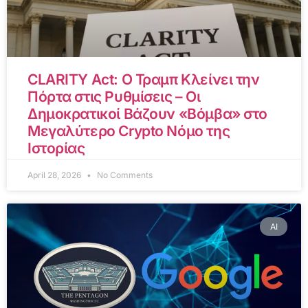
CLARITY Act: Ο Τραμπ Κλείνει την
Πόρτα στις Ρυθμίσεις – Οι
Δημοκρατικοί Βάζουν «Βόμβα» στο
Μεγαλύτερο Crypto Νόμο της
Ιστορίας
April 28, 2026
No Comments
AI