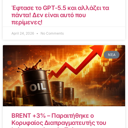
Έφτασε το GPT-5.5 και αλλάζει τα
πάντα! Δεν είναι αυτό που
περίμενες!
April 24, 2026
No Comments
ΝΈΑ
BRENT +3% – Παραιτήθηκε ο
Κορυφαίος Διαπραγματευτής του