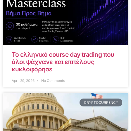
Το ελληνικό course day trading που
όλοι ψάχνανε και επιτέλους
κυκλοφόρησε
April 29, 2026
No Comments
CRYPTOCURRENCY