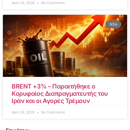
April 24, 2026
No Comments
ΝΈΑ
BRENT +3% – Παραιτήθηκε ο
Κορυφαίος Διαπραγματευτής του
Ιράν και οι Αγορές Τρέμουν
April 24, 2026
No Comments