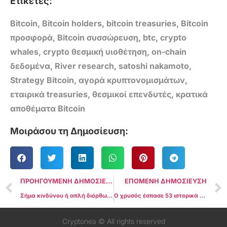
Ετικέτες:
Bitcoin
,
Bitcoin holders
,
bitcoin treasuries
,
Bitcoin
προσφορά
,
Bitcoin συσσώρευση
,
btc
,
crypto
whales
,
crypto θεσμική υιοθέτηση
,
on-chain
δεδομένα
,
River research
,
satoshi nakamoto
,
Strategy Bitcoin
,
αγορά κρυπτονομισμάτων
,
εταιρικά treasuries
,
θεσμικοί επενδυτές
,
κρατικά
αποθέματα Bitcoin
Μοιράσου τη Δημοσίευση:
ΠΡΟΗΓΟΥΜΕΝΗ ΔΗΜΟΣΙΕΥΣΗ
ΕΠΟΜΕΝΗ ΔΗΜΟΣΙΕΥΣΗ
Σήμα κινδύνου ή απλή διόρθωση; Τα spot XRP ETFs γράφουν το πρώτο τους outflow μετά από 36 ημέρες
Ο χρυσός έσπασε 53 ιστορικά ρεκόρ μέσα στο 2025 και έφερε $89 δισ. στα ETFs – Τι πραγματικά συμβαίνει στις αγορές
Cryptonea © All rights reserved