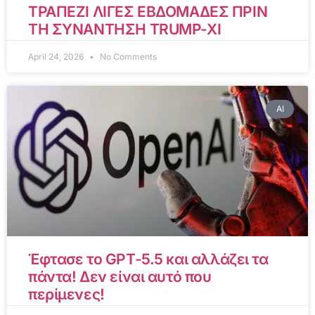
ΤΡΑΠΕΖΙ ΛΙΓΕΣ ΕΒΔΟΜΑΔΕΣ ΠΡΙΝ
ΤΗ ΣΥΝΑΝΤΗΣΗ TRUMP-XI
April 24, 2026
No Comments
AI
Έφτασε το GPT-5.5 και αλλάζει τα
πάντα! Δεν είναι αυτό που
περίμενες!