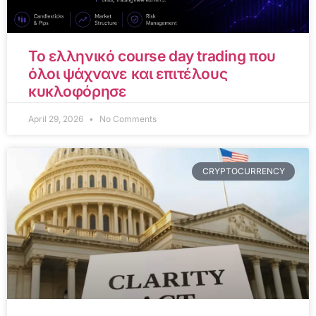
Το ελληνικό course day trading που
όλοι ψάχνανε και επιτέλους
κυκλοφόρησε
April 29, 2026
No Comments
CRYPTOCURRENCY