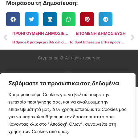
Μοιράσου τη Δημοσίευση:
ΠΡΟΗΓΟΥΜΕΝΗ ΔΗΜΟΣΙΕΥΣΗ
ΕΠΟΜΕΝΗ ΔΗΜΟΣΙΕΥΣΗ
Η SpaceX μεταφέρει Bitcoin αξίας $153 εκατ. μετά από τρία χρόνια αδράνειας
Τα Spot Ethereum ETFs προσέλκυσαν $533 εκατ., επεκτείνοντας το σερί εισροών σε πάνω από $4 δισ.
Cryptonea © All rights reserved
Σεβόμαστε τα προσωπικά σας δεδομένα
Χρησιμοποιούμε Cookies για να βελτιώσουμε την
εμπειρία περιήγησής σας, και να αναλύουμε την
επισκεψιμότητά μας. Δεν χρησιμοποιούμε τα Cookies μας
για να παρακολουθήσουμε την δραστηριότητά σας.
Κάνοντας κλικ στο "Αποδοχή Όλων", συναινείτε στη
χρήση των Cookies από εμάς.