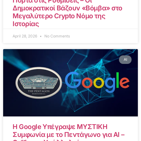
Πόρτα στις Ρυθμίσεις – Οι
Δημοκρατικοί Βάζουν «Βόμβα» στο
Μεγαλύτερο Crypto Νόμο της
Ιστορίας
April 28, 2026
No Comments
AI
Η Google Υπέγραψε ΜΥΣΤΙΚΗ
Συμφωνία με το Πεντάγωνο για AI –