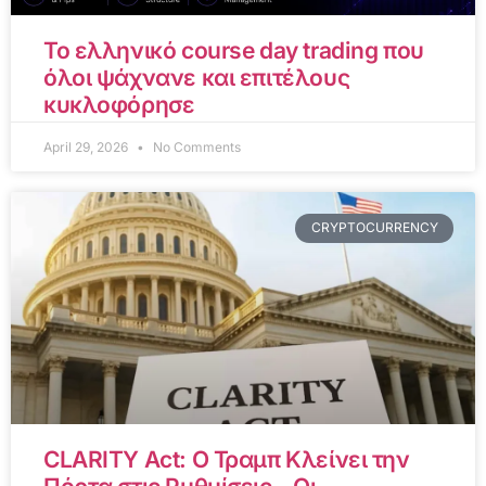
Το ελληνικό course day trading που
όλοι ψάχνανε και επιτέλους
κυκλοφόρησε
April 29, 2026
No Comments
CRYPTOCURRENCY
CLARITY Act: Ο Τραμπ Κλείνει την