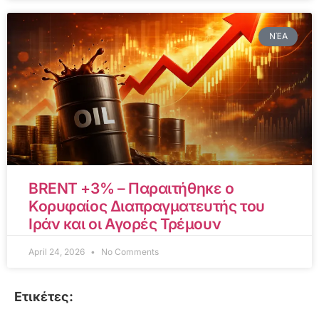
ΝΈΑ
BRENT +3% – Παραιτήθηκε ο
Κορυφαίος Διαπραγματευτής του
Ιράν και οι Αγορές Τρέμουν
April 24, 2026
No Comments
Ετικέτες: