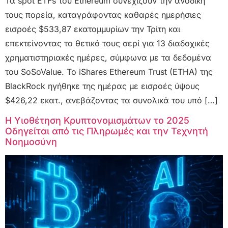
Τα spot ETFs του Ethereum συνεχίζουν την ανοδική
τους πορεία, καταγράφοντας καθαρές ημερήσιες
εισροές $533,87 εκατομμυρίων την Τρίτη και
επεκτείνοντας το θετικό τους σερί για 13 διαδοχικές
χρηματιστηριακές ημέρες, σύμφωνα με τα δεδομένα
του SoSoValue. Το iShares Ethereum Trust (ETHA) της
BlackRock ηγήθηκε της ημέρας με εισροές ύψους
$426,22 εκατ., ανεβάζοντας τα συνολικά του υπό […]
Η Υιοθέτηση Κρυπτονομισμάτων το 2025
Οδηγείται από τις Πληρωμές και την Τεχνητή
Νοημοσύνη