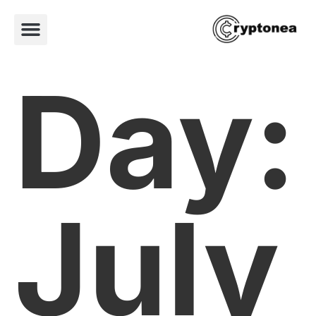
Day:
July