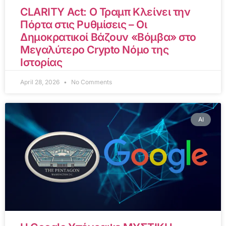
CLARITY Act: Ο Τραμπ Κλείνει την
Πόρτα στις Ρυθμίσεις – Οι
Δημοκρατικοί Βάζουν «Βόμβα» στο
Μεγαλύτερο Crypto Νόμο της
Ιστορίας
April 28, 2026
No Comments
AI