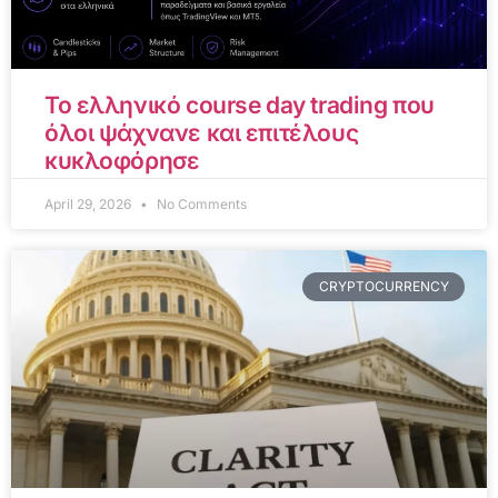
Το ελληνικό course day trading που
όλοι ψάχνανε και επιτέλους
κυκλοφόρησε
April 29, 2026
No Comments
CRYPTOCURRENCY