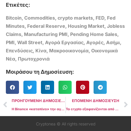
Ετικέτες:
Bitcoin
,
Commodities
,
crypto markets
,
FED
,
Fed
Minutes
,
Federal Reserve
,
Housing Market
,
Jobless
Claims
,
Manufacturing PMI
,
Pending Home Sales
,
PMI
,
Wall Street
,
Αγορά Εργασίας
,
Αγορές
,
Ασήμι
,
Επενδύσεις
,
Κίνα
,
Μακροοικονομία
,
Οικονομικά
Νέα
,
Πρωτοχρονιά
Μοιράσου τη Δημοσίευση:
ΠΡΟΗΓΟΥΜΕΝΗ ΔΗΜΟΣΙΕΥΣΗ
ΕΠΟΜΕΝΗ ΔΗΜΟΣΙΕΥΣΗ
Η Binance «καταπίνει» την αγορά το 2025: Κρατά το 72% των crypto assets παγκοσμίως – σοκάρουν τα νούμερα
Τα crypto εξαφανίζονται από τις αναζητήσεις και το ασήμι «φλέγεται»: Το σήμα που αγνοεί η αγορά
Cryptonea © All rights reserved