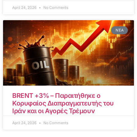
April 24, 2026
No Comments
ΝΈΑ
BRENT +3% – Παραιτήθηκε ο
Κορυφαίος Διαπραγματευτής του
Ιράν και οι Αγορές Τρέμουν
April 24, 2026
No Comments