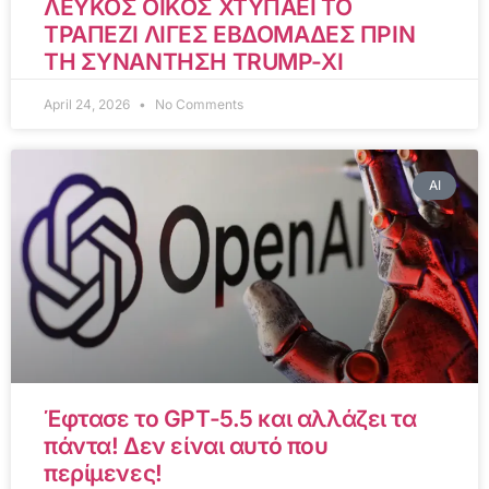
ΛΕΥΚΟΣ ΟΙΚΟΣ ΧΤΥΠΑΕΙ ΤΟ
ΤΡΑΠΕΖΙ ΛΙΓΕΣ ΕΒΔΟΜΑΔΕΣ ΠΡΙΝ
ΤΗ ΣΥΝΑΝΤΗΣΗ TRUMP-XI
April 24, 2026
No Comments
AI
Έφτασε το GPT-5.5 και αλλάζει τα
πάντα! Δεν είναι αυτό που
περίμενες!