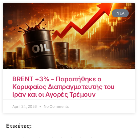
ΝΈΑ
BRENT +3% – Παραιτήθηκε ο
Κορυφαίος Διαπραγματευτής του
Ιράν και οι Αγορές Τρέμουν
April 24, 2026
No Comments
Ετικέτες: