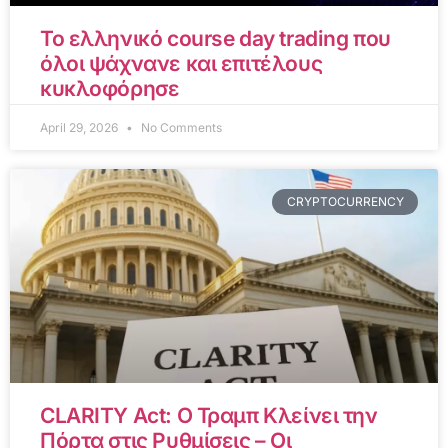
Το ελληνικό course day trading που
όλοι ψάχνανε και επιτέλους
κυκλοφόρησε
April 29, 2026
No Comments
CRYPTOCURRENCY
CLARITY Act: Ο Τραμπ Κλείνει την
Πόρτα στις Ρυθμίσεις – Οι