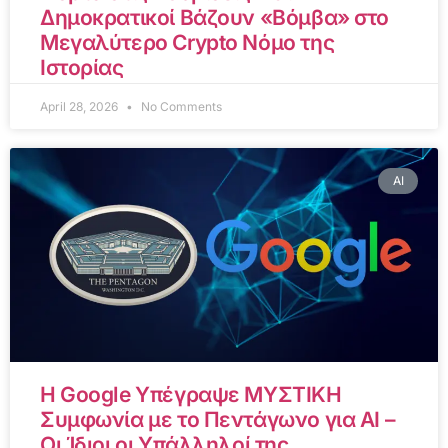
Δημοκρατικοί Βάζουν «Βόμβα» στο
Μεγαλύτερο Crypto Νόμο της
Ιστορίας
April 28, 2026
No Comments
AI
Η Google Υπέγραψε ΜΥΣΤΙΚΗ
Συμφωνία με το Πεντάγωνο για AI –
Οι Ίδιοι οι Υπάλληλοί της