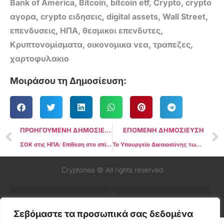
Bank of America
,
Bitcoin
,
bitcoin etf
,
Crypto
,
crypto
αγορα
,
crypto ειδησεις
,
digital assets
,
Wall Street
,
επενδυσεις
,
ΗΠΑ
,
θεσμικοι επενδυτες
,
Κρυπτονομίσματα
,
οικονομικα νεα
,
τραπεζες
,
χαρτοφυλακιο
Μοιράσου τη Δημοσίευση:
ΠΡΟΗΓΟΥΜΕΝΗ ΔΗΜΟΣΙΕΥΣΗ
ΕΠΟΜΕΝΗ ΔΗΜΟΣΙΕΥΣΗ
ΣΟΚ στις ΗΠΑ: Επίθεση στο σπίτι του Αμερικανού Αντιπροέδρου JD Vance – Τι συνέβη πραγματικά και γιατί γίνεται θέμα παγκόσμιας προσοχής!
Το Υπουργείο Δικαιοσύνης των ΗΠΑ Ρευστοποίησε Bitcoin $6,3 Εκατ. Παρά την Προεδρική Εντολή; Το Δικαστικό Έγγραφο που Άναψε Φωτιές στις Αγορές
Cryptonea © All rights reserved
Σεβόμαστε τα προσωπικά σας δεδομένα