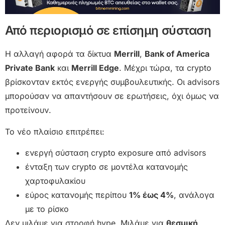
Από περιορισμό σε επίσημη σύσταση
Η αλλαγή αφορά τα δίκτυα
Merrill
,
Bank of America
Private Bank
και
Merrill Edge
. Μέχρι τώρα, τα crypto
βρίσκονταν εκτός ενεργής συμβουλευτικής. Οι advisors
μπορούσαν να απαντήσουν σε ερωτήσεις, όχι όμως να
προτείνουν.
Το νέο πλαίσιο επιτρέπει:
ενεργή σύσταση crypto exposure από advisors
ένταξη των crypto σε μοντέλα κατανομής
χαρτοφυλακίου
εύρος κατανομής περίπου
1% έως 4%
, ανάλογα
με το ρίσκο
Δεν μιλάμε για στροφή hype. Μιλάμε για
θεσμική