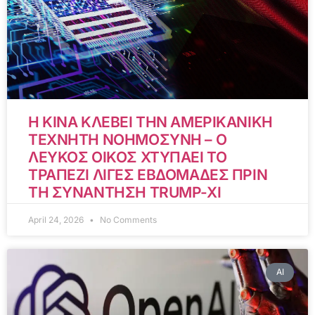
Η ΚΙΝΑ ΚΛΕΒΕΙ ΤΗΝ ΑΜΕΡΙΚΑΝΙΚΗ
ΤΕΧΝΗΤΗ ΝΟΗΜΟΣΥΝΗ – Ο
ΛΕΥΚΟΣ ΟΙΚΟΣ ΧΤΥΠΑΕΙ ΤΟ
ΤΡΑΠΕΖΙ ΛΙΓΕΣ ΕΒΔΟΜΑΔΕΣ ΠΡΙΝ
ΤΗ ΣΥΝΑΝΤΗΣΗ TRUMP-XI
April 24, 2026
No Comments
AI