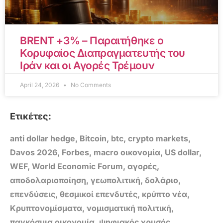
BRENT +3% – Παραιτήθηκε ο
Κορυφαίος Διαπραγματευτής του
Ιράν και οι Αγορές Τρέμουν
April 24, 2026
No Comments
Ετικέτες:
anti dollar hedge
,
Bitcoin
,
btc
,
crypto markets
,
Davos 2026
,
Forbes
,
macro οικονομία
,
US dollar
,
WEF
,
World Economic Forum
,
αγορές
,
αποδολαριοποίηση
,
γεωπολιτική
,
δολάριο
,
επενδύσεις
,
θεσμικοί επενδυτές
,
κρύπτο νέα
,
Κρυπτονομίσματα
,
νομισματική πολιτική
,
παγκόσμια οικονομία
,
ψηφιακός χρυσός