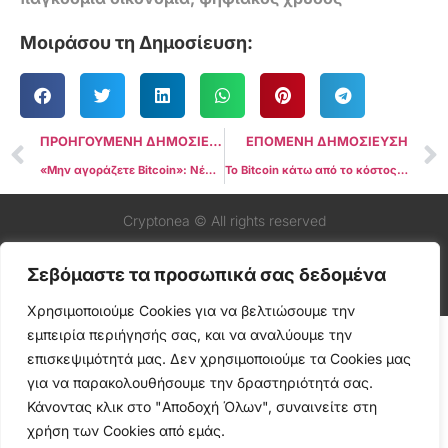
Μοιράσου τη Δημοσίευση:
ΠΡΟΗΓΟΥΜΕΝΗ ΔΗΜΟΣΙΕΥΣΗ
ΕΠΟΜΕΝΗ ΔΗΜΟΣΙΕΥΣΗ
«Μην αγοράζετε Bitcoin»: Νέα emails δείχνουν ότι ο Jeffrey Epstein προειδοποιούσε για το BTC – Τι αποκαλύπτουν τα αρχεία
Το Bitcoin κάτω από το κόστος του Michael Saylor για πρώτη φορά από το 2023 – Τι σημαίνει το “σπάσιμο” των $76.000 και γιατί ανησυχεί την αγορά
Cryptonea © All rights reserved
Σεβόμαστε τα προσωπικά σας δεδομένα
Χρησιμοποιούμε Cookies για να βελτιώσουμε την
εμπειρία περιήγησής σας, και να αναλύουμε την
επισκεψιμότητά μας. Δεν χρησιμοποιούμε τα Cookies μας
για να παρακολουθήσουμε την δραστηριότητά σας.
Κάνοντας κλικ στο "Αποδοχή Όλων", συναινείτε στη
χρήση των Cookies από εμάς.