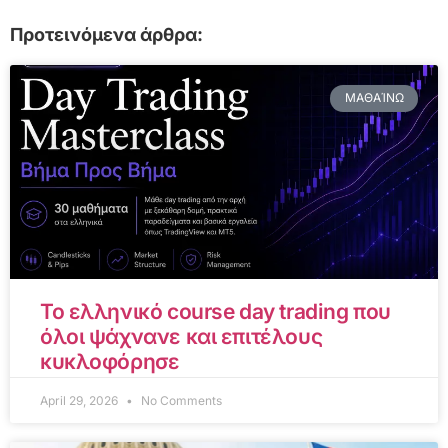
Προτεινόμενα άρθρα:
ΜΑΘΑΊΝΩ
Το ελληνικό course day trading που
όλοι ψάχνανε και επιτέλους
κυκλοφόρησε
April 29, 2026
No Comments