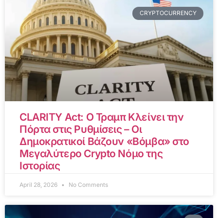
CRYPTOCURRENCY
CLARITY Act: Ο Τραμπ Κλείνει την
Πόρτα στις Ρυθμίσεις – Οι
Δημοκρατικοί Βάζουν «Βόμβα» στο
Μεγαλύτερο Crypto Νόμο της
Ιστορίας
April 28, 2026
No Comments