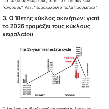
Για πολλούς θεσμικούς, αυτό το chart δεν λέει
“αγόρασε”. Λέει “παρακολούθα πολύ προσεκτικά”.
3. Ο 18ετής κύκλος ακινήτων: γιατί
το 2026 τρομάζει τους κύκλους
κεφαλαίου
Ο λεγόμενος 18ετής κύκλος ακινήτων δεν είναι