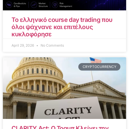
Το ελληνικό course day trading που
όλοι ψάχνανε και επιτέλους
κυκλοφόρησε
April 29, 2026
No Comments
CRYPTOCURRENCY
CLARITY Act: Ο Τραμπ Κλείνει την