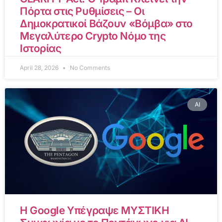
Πόρτα στις Ρυθμίσεις – Οι
Δημοκρατικοί Βάζουν «Βόμβα» στο
Μεγαλύτερο Crypto Νόμο της
Ιστορίας
April 28, 2026
No Comments
AI
Η Google Υπέγραψε ΜΥΣΤΙΚΗ