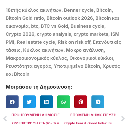
18ετής κύκλος ακινήτων
,
Benner cycle
,
Bitcoin
,
Bitcoin Gold ratio
,
Bitcoin outlook 2026
,
Bitcoin και
οικονομία
,
btc
,
BTC vs Gold
,
Business cycle
,
Crypto 2026
,
crypto analysis
,
crypto markets
,
ISM
PMI
,
Real estate cycle
,
Risk on risk off
,
Επενδυτικές
τάσεις
,
Κύκλος ακινήτων
,
Μακρο ανάλυση
,
Μακροοικονομικός κύκλος
,
Οικονομικοί κύκλοι
,
Ρευστότητα αγοράς
,
Υποτιμημένο Bitcoin
,
Χρυσός
και Bitcoin
Μοιράσου τη Δημοσίευση:
ΠΡΟΗΓΟΥΜΕΝΗ ΔΗΜΟΣΙΕΥΣΗ
ΕΠΟΜΕΝΗ ΔΗΜΟΣΙΕΥΣΗ
XRP ΕΠΙΣΤΡΟΦΗ ΣΤΑ $2 – Τι πραγματικά συνέβη και γιατί όλοι κοιτάνε τώρα το XRP
Crypto Fear & Greed Index: Γυρίζει σε “Neutral” για πρώτη φορά από τον Οκτώβριο και αλλάζει το κλίμα για το 2026