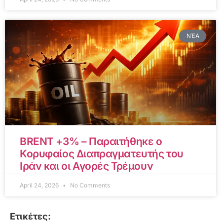
ΝΈΑ
BRENT +3% – Παραιτήθηκε ο
Κορυφαίος Διαπραγματευτής του
Ιράν και οι Αγορές Τρέμουν
April 24, 2026
No Comments
Ετικέτες: