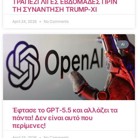
ΤΡΑΠΕΖΙ ΛΙΓΕΣ ΕΒΔΟΜΑΔΕΣ ΠΡΙΝ
ΤΗ ΣΥΝΑΝΤΗΣΗ TRUMP-XI
April 24, 2026
No Comments
AI
Έφτασε το GPT-5.5 και αλλάζει τα
πάντα! Δεν είναι αυτό που
περίμενες!
April 24, 2026
No Comments