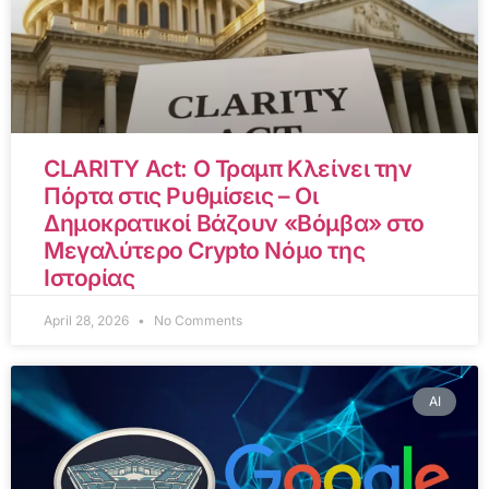
CLARITY Act: Ο Τραμπ Κλείνει την
Πόρτα στις Ρυθμίσεις – Οι
Δημοκρατικοί Βάζουν «Βόμβα» στο
Μεγαλύτερο Crypto Νόμο της
Ιστορίας
April 28, 2026
No Comments
AI