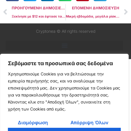
ΠΡΟΗΓΟΥΜΕΝΗ ΔΗΜΟΣΙΕΥΣΗ
ΕΠΟΜΕΝΗ ΔΗΜΟΣΙΕΥΣΗ
Ξεκίνησε με $12 και έφτασε τα $100.000 στο Polymarket: Ποιος είναι ο μυστηριώδης trader ascetic0x και πώς «έσπασε» το σύστημα με Bitcoin προβλέψεις
Μικρή εβδομάδα, μεγάλα ρίσκα: Δασμοί Trump, κρίσιμα μακροοικονομικά και earnings που μπορούν να τα αλλάξουν όλα
Cryptonea © All rights reserved
Σεβόμαστε τα προσωπικά σας δεδομένα
Χρησιμοποιούμε Cookies για να βελτιώσουμε την
εμπειρία περιήγησής σας, και να αναλύουμε την
επισκεψιμότητά μας. Δεν χρησιμοποιούμε τα Cookies μας
για να παρακολουθήσουμε την δραστηριότητά σας.
Κάνοντας κλικ στο "Αποδοχή Όλων", συναινείτε στη
χρήση των Cookies από εμάς.
Διαμόρφωση
Απόρριψη Όλων