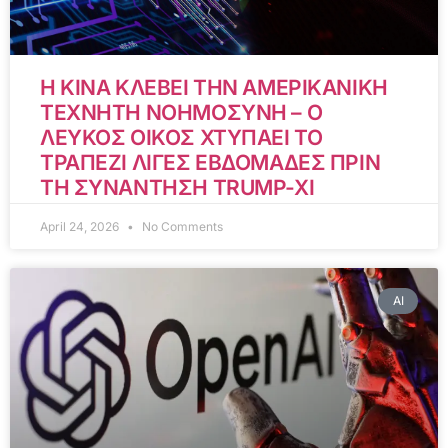
Η ΚΙΝΑ ΚΛΕΒΕΙ ΤΗΝ ΑΜΕΡΙΚΑΝΙΚΗ
ΤΕΧΝΗΤΗ ΝΟΗΜΟΣΥΝΗ – Ο
ΛΕΥΚΟΣ ΟΙΚΟΣ ΧΤΥΠΑΕΙ ΤΟ
ΤΡΑΠΕΖΙ ΛΙΓΕΣ ΕΒΔΟΜΑΔΕΣ ΠΡΙΝ
ΤΗ ΣΥΝΑΝΤΗΣΗ TRUMP-XI
April 24, 2026
No Comments
AI