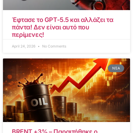
Έφτασε το GPT-5.5 και αλλάζει τα
πάντα! Δεν είναι αυτό που
περίμενες!
April 24, 2026
No Comments
ΝΈΑ
BRENT +3% – Παραιτήθηκε ο