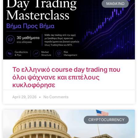
ΜΑΘΑΊΝΩ
Το ελληνικό course day trading που
όλοι ψάχνανε και επιτέλους
κυκλοφόρησε
April 29, 2026
No Comments
CRYPTOCURRENCY