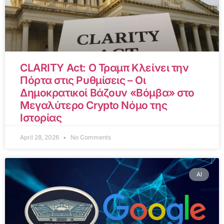
CLARITY Act: Ο Τραμπ Κλείνει την
Πόρτα στις Ρυθμίσεις – Οι
Δημοκρατικοί Βάζουν «Βόμβα» στο
Μεγαλύτερο Crypto Νόμο της
Ιστορίας
April 28, 2026
No Comments
AI