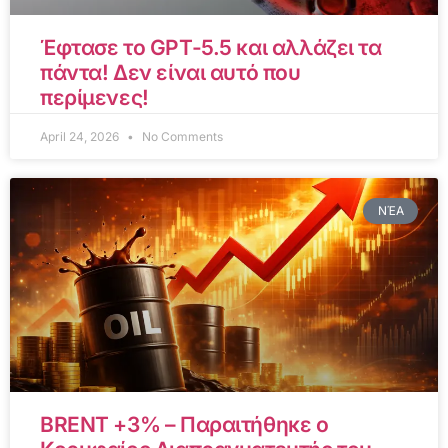
Έφτασε το GPT-5.5 και αλλάζει τα
πάντα! Δεν είναι αυτό που
περίμενες!
April 24, 2026
No Comments
ΝΈΑ
BRENT +3% – Παραιτήθηκε ο