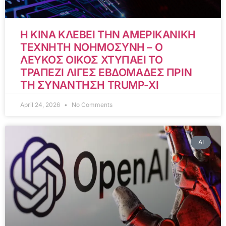
Η ΚΙΝΑ ΚΛΕΒΕΙ ΤΗΝ ΑΜΕΡΙΚΑΝΙΚΗ
ΤΕΧΝΗΤΗ ΝΟΗΜΟΣΥΝΗ – Ο
ΛΕΥΚΟΣ ΟΙΚΟΣ ΧΤΥΠΑΕΙ ΤΟ
ΤΡΑΠΕΖΙ ΛΙΓΕΣ ΕΒΔΟΜΑΔΕΣ ΠΡΙΝ
ΤΗ ΣΥΝΑΝΤΗΣΗ TRUMP-XI
April 24, 2026
No Comments
AI