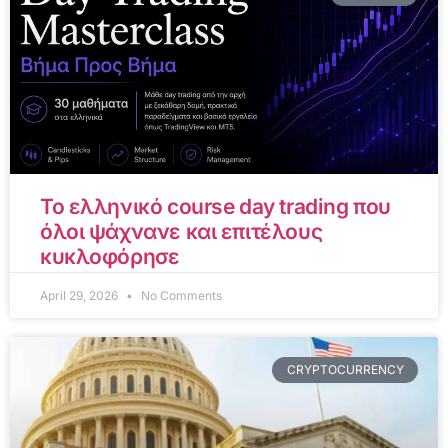
Το ελληνικό course day trading που
όλοι ψάχνανε και επιτέλους
κυκλοφόρησε
April 29, 2026
No Comments
CRYPTOCURRENCY