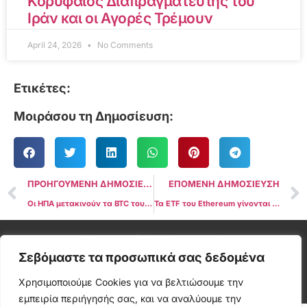
Κορυφαίος Διαπραγματευτής του
Ιράν και οι Αγορές Τρέμουν
April 24, 2026
No Comments
Ετικέτες:
Μοιράσου τη Δημοσίευση:
ΠΡΟΗΓΟΥΜΕΝΗ ΔΗΜΟΣΙΕΥΣΗ
ΕΠΟΜΕΝΗ ΔΗΜΟΣΙΕΥΣΗ
Οι ΗΠΑ μετακινούν τα BTC του Silk Road που είναι $2 δις μετά τη δέσμευση του Τραμπ για το απόθεμα
Τα ETF του Ethereum γίνονται θετικά μετά από εισροή $34 εκατομμυρίων στις 30 Ιουλίου
Cryptonea © All rights reserved
Σεβόμαστε τα προσωπικά σας δεδομένα
Χρησιμοποιούμε Cookies για να βελτιώσουμε την
εμπειρία περιήγησής σας, και να αναλύουμε την