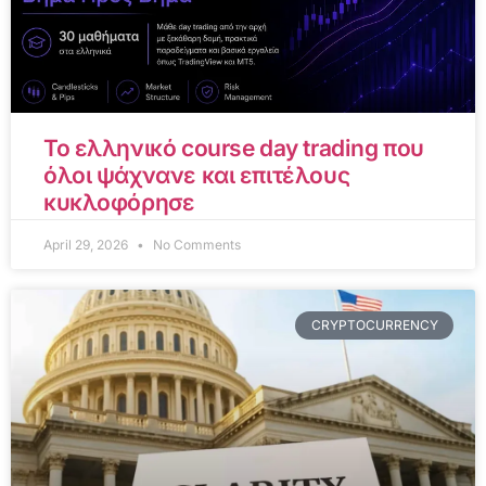
Το ελληνικό course day trading που
όλοι ψάχνανε και επιτέλους
κυκλοφόρησε
April 29, 2026
No Comments
CRYPTOCURRENCY