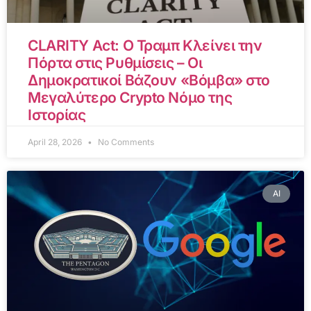
CLARITY Act: Ο Τραμπ Κλείνει την
Πόρτα στις Ρυθμίσεις – Οι
Δημοκρατικοί Βάζουν «Βόμβα» στο
Μεγαλύτερο Crypto Νόμο της
Ιστορίας
April 28, 2026
No Comments
AI