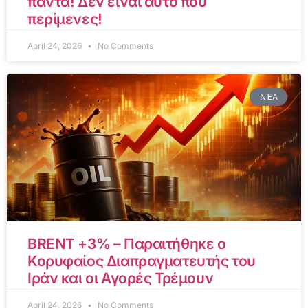
πάντα! Δεν είναι αυτό που
περίμενες!
April 24, 2026
No Comments
ΝΈΑ
BRENT +3% – Παραιτήθηκε ο
Κορυφαίος Διαπραγματευτής του
Ιράν και οι Αγορές Τρέμουν
April 24, 2026
No Comments