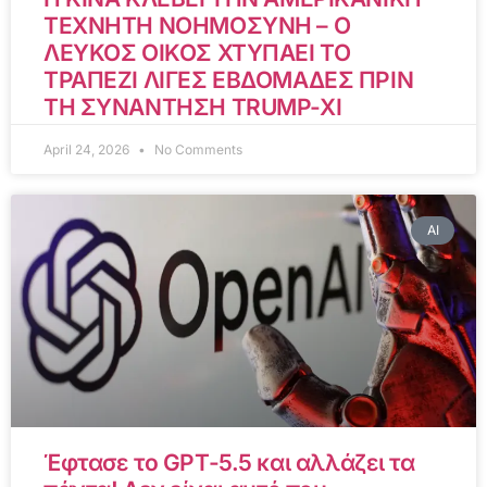
ΤΕΧΝΗΤΗ ΝΟΗΜΟΣΥΝΗ – Ο
ΛΕΥΚΟΣ ΟΙΚΟΣ ΧΤΥΠΑΕΙ ΤΟ
ΤΡΑΠΕΖΙ ΛΙΓΕΣ ΕΒΔΟΜΑΔΕΣ ΠΡΙΝ
ΤΗ ΣΥΝΑΝΤΗΣΗ TRUMP-XI
April 24, 2026
No Comments
AI
Έφτασε το GPT-5.5 και αλλάζει τα