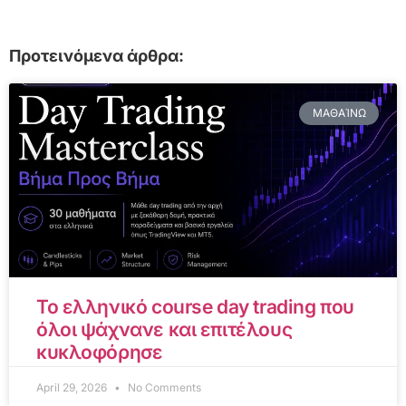
Προτεινόμενα άρθρα:
ΜΑΘΑΊΝΩ
Το ελληνικό course day trading που
όλοι ψάχνανε και επιτέλους
κυκλοφόρησε
April 29, 2026
No Comments