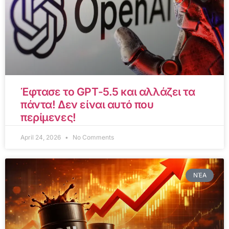
Έφτασε το GPT-5.5 και αλλάζει τα
πάντα! Δεν είναι αυτό που
περίμενες!
April 24, 2026
No Comments
ΝΈΑ