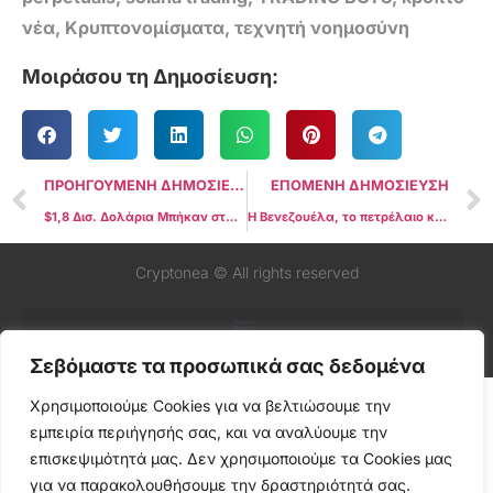
νέα
,
Κρυπτονομίσματα
,
τεχνητή νοημοσύνη
Μοιράσου τη Δημοσίευση:
ΠΡΟΗΓΟΥΜΕΝΗ ΔΗΜΟΣΙΕΥΣΗ
ΕΠΟΜΕΝΗ ΔΗΜΟΣΙΕΥΣΗ
$1,8 Δισ. Δολάρια Μπήκαν στα Bitcoin ETFs σε 4 Μέρες – Τι Δείχνει το «Σιωπηλό» Ράλι των Θεσμικών
Η Βενεζουέλα, το πετρέλαιο και το Bitcoin: Μπορεί να αλλάξει το κόστος του mining ή είναι απλά ένας ακόμη μύθος;
Cryptonea © All rights reserved
Σεβόμαστε τα προσωπικά σας δεδομένα
Χρησιμοποιούμε Cookies για να βελτιώσουμε την
εμπειρία περιήγησής σας, και να αναλύουμε την
επισκεψιμότητά μας. Δεν χρησιμοποιούμε τα Cookies μας
για να παρακολουθήσουμε την δραστηριότητά σας.