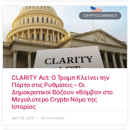
CRYPTOCURRENCY
CLARITY Act: Ο Τραμπ Κλείνει την
Πόρτα στις Ρυθμίσεις – Οι
Δημοκρατικοί Βάζουν «Βόμβα» στο
Μεγαλύτερο Crypto Νόμο της
Ιστορίας
April 28, 2026
No Comments