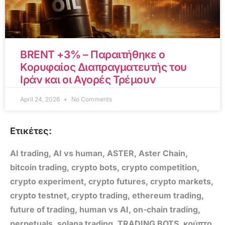
BRENT +3% – Παραιτήθηκε ο
Κορυφαίος Διαπραγματευτής του
Ιράν και οι Αγορές Τρέμουν
April 24, 2026
No Comments
Ετικέτες:
AI trading
,
AI vs human
,
ASTER
,
Aster Chain
,
bitcoin trading
,
crypto bots
,
crypto competition
,
crypto experiment
,
crypto futures
,
crypto markets
,
crypto testnet
,
crypto trading
,
ethereum trading
,
future of trading
,
human vs AI
,
on-chain trading
,
perpetuals
,
solana trading
,
TRADING BOTS
,
κρύπτο