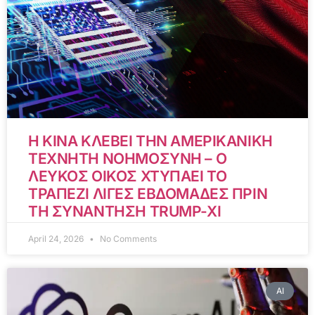
Η ΚΙΝΑ ΚΛΕΒΕΙ ΤΗΝ ΑΜΕΡΙΚΑΝΙΚΗ
ΤΕΧΝΗΤΗ ΝΟΗΜΟΣΥΝΗ – Ο
ΛΕΥΚΟΣ ΟΙΚΟΣ ΧΤΥΠΑΕΙ ΤΟ
ΤΡΑΠΕΖΙ ΛΙΓΕΣ ΕΒΔΟΜΑΔΕΣ ΠΡΙΝ
ΤΗ ΣΥΝΑΝΤΗΣΗ TRUMP-XI
April 24, 2026
No Comments
AI