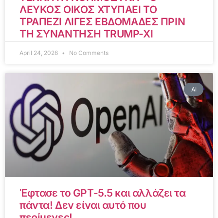
ΛΕΥΚΟΣ ΟΙΚΟΣ ΧΤΥΠΑΕΙ ΤΟ
ΤΡΑΠΕΖΙ ΛΙΓΕΣ ΕΒΔΟΜΑΔΕΣ ΠΡΙΝ
ΤΗ ΣΥΝΑΝΤΗΣΗ TRUMP-XI
April 24, 2026
No Comments
AI
Έφτασε το GPT-5.5 και αλλάζει τα
πάντα! Δεν είναι αυτό που
περίμενες!