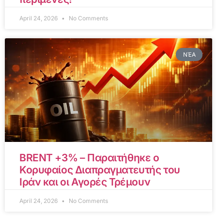
April 24, 2026
No Comments
ΝΈΑ
BRENT +3% – Παραιτήθηκε ο
Κορυφαίος Διαπραγματευτής του
Ιράν και οι Αγορές Τρέμουν
April 24, 2026
No Comments