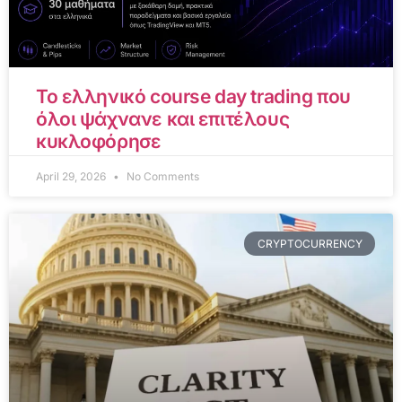
Το ελληνικό course day trading που
όλοι ψάχνανε και επιτέλους
κυκλοφόρησε
April 29, 2026
No Comments
CRYPTOCURRENCY