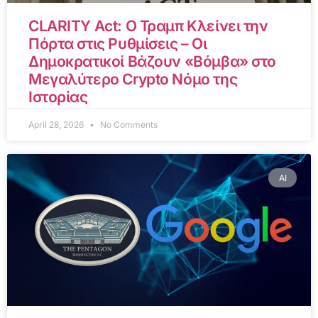
CLARITY Act: Ο Τραμπ Κλείνει την
Πόρτα στις Ρυθμίσεις – Οι
Δημοκρατικοί Βάζουν «Βόμβα» στο
Μεγαλύτερο Crypto Νόμο της
Ιστορίας
April 28, 2026
No Comments
AI