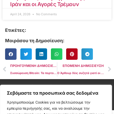
Ιράν και οι Αγορές Τρέμουν
April 24, 2026
No Comments
Ετικέτες:
Μοιράσου τη Δημοσίευση:
ΠΡΟΗΓΟΥΜΕΝΗ ΔΗΜΟΣΙΕΥΣΗ
ΕΠΟΜΕΝΗ ΔΗΜΟΣΙΕΥΣΗ
Συσσώρευση Bitcoin: Τα πορτοφόλια με 100+ BTC έφτασαν σε υψηλό 17 μηνών
Ο Άρθουρ Χέις συζητά γιατί οι μειώσεις των επιτοκίων της Ομοσπονδιακής Τράπεζας αποτυγχάνουν να ενισχύσουν το Bitcoin
Cryptonea © All rights reserved
Σεβόμαστε τα προσωπικά σας δεδομένα
Χρησιμοποιούμε Cookies για να βελτιώσουμε την
εμπειρία περιήγησής σας, και να αναλύουμε την