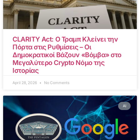
CLARITY Act: Ο Τραμπ Κλείνει την
Πόρτα στις Ρυθμίσεις – Οι
Δημοκρατικοί Βάζουν «Βόμβα» στο
Μεγαλύτερο Crypto Νόμο της
Ιστορίας
April 28, 2026
No Comments
AI