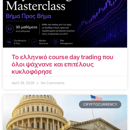
Το ελληνικό course day trading που
όλοι ψάχνανε και επιτέλους
κυκλοφόρησε
April 29, 2026
No Comments
CRYPTOCURRENCY