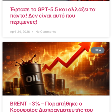
Έφτασε το GPT-5.5 και αλλάζει τα
πάντα! Δεν είναι αυτό που
περίμενες!
April 24, 2026
No Comments
ΝΈΑ
BRENT +3% – Παραιτήθηκε ο
Κορυφαίος Διαπραγματευτής του